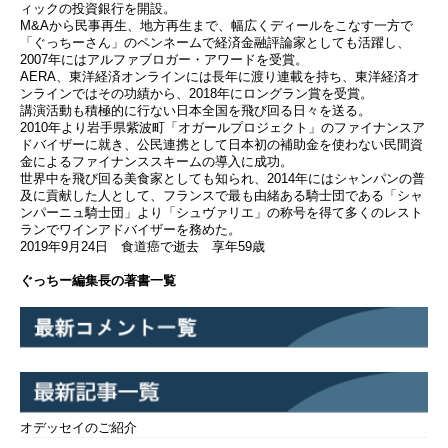
ィックの投資銀行を開設。
M&Aから民事再生、地方再生まで、幅広くディールをこなす一方で
「ぐっちーさん」のペンネームで経済金融評論家としても活躍し、
2007年にはアルファブロガー・アワードを受賞。
AERA、東洋経済オンラインには長年に渡り連載を持ち、東洋経済オ
ンラインではその功績から、2018年にロングラン賞を受賞。
講演活動も積極的に行ない日本全国を飛び回る日々を送る。
2010年より岩手県紫波町「オガールプロジェクト」のファイナンスア
ドバイザーに就き、公民連携として日本初の補助金を使わない民間資
金によるファイナンススキームの導入に成功。
世界中を飛び回る美食家としても知られ、2014年にはシャンパンの普
及に貢献した人として、フランスで最も由緒ある騎士団である「シャ
ンパーニュ騎士団」より「シュヴァリエ」の称号を得て多くのレスト
ランでワインアドバイザーを務めた。
2019年9月24日 食道癌で逝去 享年59歳
ぐっちー編集長の著書一覧
オデッセイのご紹介