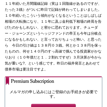
１１年続いた月間陽線記録（実は１回陰線があるのですが、
たった３銭）がついに昨日で記録が終わってしまいました。
１０年続いたこういう傾向がなくなるということはしばしば
相場の大転換になり、１１年に及ぶ金利低下相場の終焉を告
げたのかもしれない、と密かに恐れております。チューダ
ー・ジョーンズというヘッジファンドの帝王も今年は分岐点
になるかもしれない、と言っておりちょっと怖い。と思った
ら 今日の引け値は１３８円０３銭。何とか１３８円を保っ
たものの、何せ１４０円のすっ高値で掴んでる投資家がかな
りおり（１０年債だと１．２割れですぜ）３月決算が今から
気が重いな?、という感じです。昨日の福井発言とあわせて
債券市場は要注目ですよ。
メルマガの申し込みにはご登録のお手続きが必要で
す。