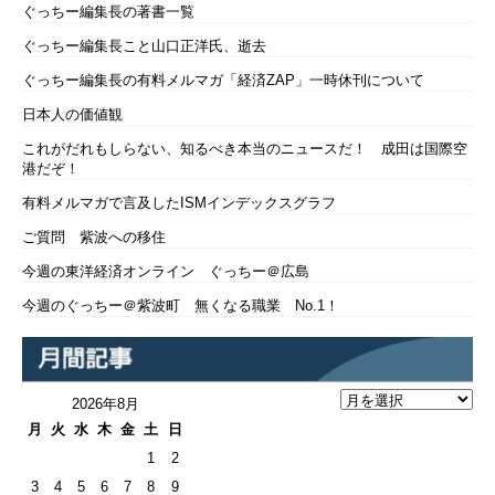
ぐっちー編集長の著書一覧
ぐっちー編集長こと山口正洋氏、逝去
ぐっちー編集長の有料メルマガ「経済ZAP」一時休刊について
日本人の価値観
これがだれもしらない、知るべき本当のニュースだ！ 成田は国際空
港だぞ！
有料メルマガで言及したISMインデックスグラフ
ご質問 紫波への移住
今週の東洋経済オンライン ぐっちー＠広島
今週のぐっちー＠紫波町 無くなる職業 No.1！
2026年8月
月
火
水
木
金
土
日
1
2
3
4
5
6
7
8
9