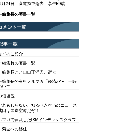
年9月24日 食道癌で逝去 享年59歳
ー編集長の著書一覧
セイのご紹介
ー編集長の著書一覧
ー編集長こと山口正洋氏、逝去
ー編集長の有料メルマガ「経済ZAP」一時
ついて
の価値観
だれもしらない、知るべき本当のニュース
成田は国際空港だぞ！
ルマガで言及したISMインデックスグラフ
 紫波への移住