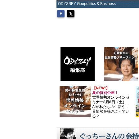
ODYSSEY Geopolitics & Business
【NEW!】
夏の特別企画！
世界情勢オンラインセ
ミナー8月8日（土）
AIが私たちの生活や世
界情勢を揺さぶってい
る？