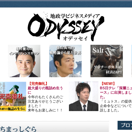
【完売御礼】
【NEW!】
超大盛りの瓶詰め生う
BS日テレ「深層ニ
に
ース」に出演しまし
今年のもたくさんのご
た。
注文ありがとうござい
「ミュトス」の提供
ました！
止命令などについて
来年もお楽しみに！！
説しました。