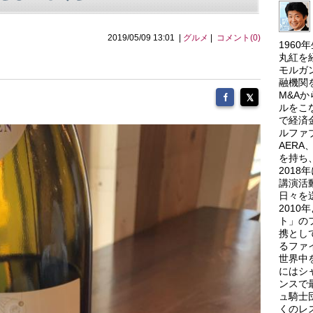
2019/05/09 13:01 |
グルメ
|
コメント(0)
196
丸紅を
モルガ
融機関
M&A
ルをこ
で経済
ルファ
AER
を持ち
201
講演活
日々を
201
ト」の
携とし
るファ
世界中
にはシ
ンスで
ュ騎士
くのレ