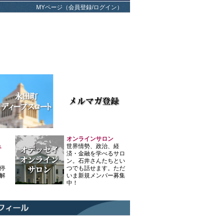
MYページ（会員登録/ログイン）
オンラインサロン
ュ
世界情勢、政治、経
済・金融を学べるサロ
ン。石井さんたちとい
停
つでも話せます。ただ
解
いま新規メンバー募集
中！