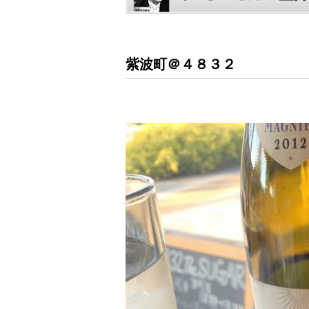
紫波町＠４８３２