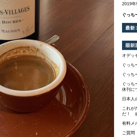
2019
ぐっち
オデッ
ぐっち
ぐっち
ぐっち
休刊に
日本人
これが
だ！ 
有料メ
ご質問