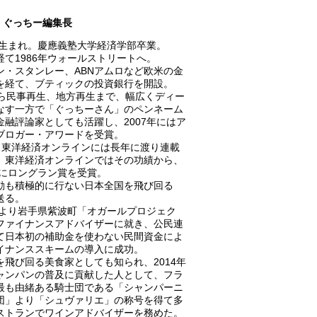
ぐっちー編集長
0年生まれ。慶應義塾大学経済学部卒業。
経て1986年ウォールストリートへ。
ン・スタンレー、ABNアムロなど欧米の金
を経て、ブティックの投資銀行を開設。
から民事再生、地方再生まで、幅広くディー
なす一方で「ぐっちーさん」のペンネーム
金融評論家としても活躍し、2007年にはア
ブロガー・アワードを受賞。
A、東洋経済オンラインには長年に渡り連載
、東洋経済オンラインではその功績から、
8年にロングラン賞を受賞。
動も積極的に行ない日本全国を飛び回る
送る。
0年より岩手県紫波町「オガールプロジェク
ファイナンスアドバイザーに就き、公民連
て日本初の補助金を使わない民間資金によ
イナンススキームの導入に成功。
を飛び回る美食家としても知られ、2014年
ャンパンの普及に貢献した人として、フラ
最も由緒ある騎士団である「シャンパーニ
団」より「シュヴァリエ」の称号を得て多
ストランでワインアドバイザーを務めた。