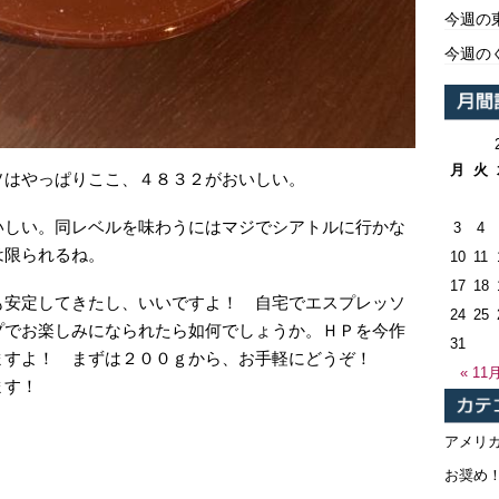
今週の
今週の
月
火
ソはやっぱりここ、４８３２がおいしい。
いしい。同レベルを味わうにはマジでシアトルに行かな
3
4
は限られるね。
10
11
17
18
も安定してきたし、いいですよ！ 自宅でエスプレッソ
24
25
プでお楽しみになられたら如何でしょうか。ＨＰを今作
31
ますよ！ まずは２００ｇから、お手軽にどうぞ！
« 11
ます！
アメリ
お奨め