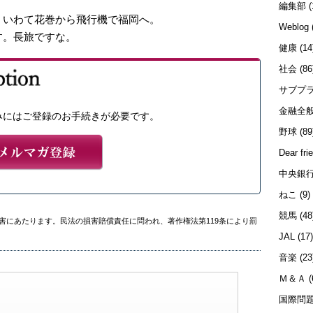
編集部
(
 いわて花巻から飛行機で福岡へ。
Weblog
す。長旅ですな。
健康
(14
社会
(86
サブプ
金融全
みにはご登録のお手続きが必要です。
野球
(89
Dear fri
中央銀
ねこ
(9)
競馬
(48
害にあたります。民法の損害賠償責任に問われ、著作権法第119条により罰
JAL
(17
音楽
(23
Ｍ＆Ａ
(
国際問