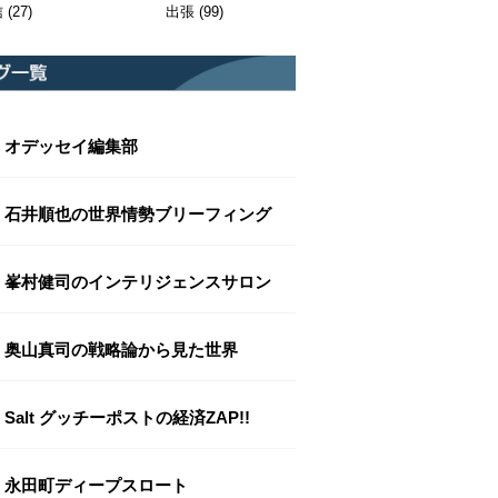
信
(27)
出張
(99)
オデッセイ編集部
石井順也の世界情勢ブリーフィング
峯村健司のインテリジェンスサロン
奥山真司の戦略論から見た世界
Salt グッチーポストの経済ZAP!!
永田町ディープスロート