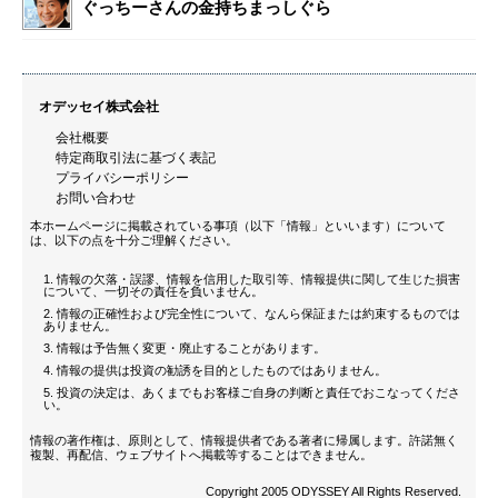
ぐっちーさんの金持ちまっしぐら
オデッセイ株式会社
会社概要
特定商取引法に基づく表記
プライバシーポリシー
お問い合わせ
本ホームページに掲載されている事項（以下「情報」といいます）について
は、以下の点を十分ご理解ください。
情報の欠落・誤謬、情報を信用した取引等、情報提供に関して生じた損害
について、一切その責任を負いません。
情報の正確性および完全性について、なんら保証または約束するものでは
ありません。
情報は予告無く変更・廃止することがあります。
情報の提供は投資の勧誘を目的としたものではありません。
投資の決定は、あくまでもお客様ご自身の判断と責任でおこなってくださ
い。
情報の著作権は、原則として、情報提供者である著者に帰属します。許諾無く
複製、再配信、ウェブサイトへ掲載等することはできません。
Copyright 2005 ODYSSEY All Rights Reserved.