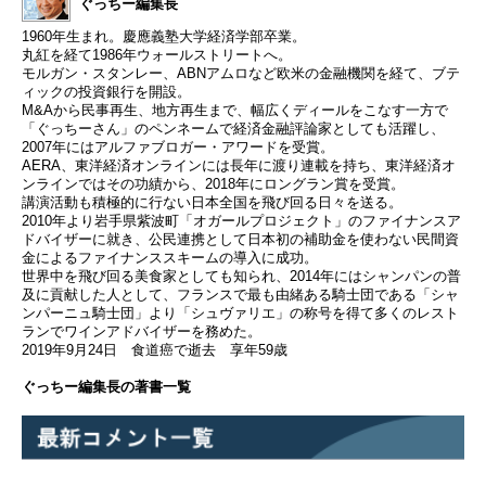
ぐっちー編集長
1960年生まれ。慶應義塾大学経済学部卒業。
丸紅を経て1986年ウォールストリートへ。
モルガン・スタンレー、ABNアムロなど欧米の金融機関を経て、ブテ
ィックの投資銀行を開設。
M&Aから民事再生、地方再生まで、幅広くディールをこなす一方で
「ぐっちーさん」のペンネームで経済金融評論家としても活躍し、
2007年にはアルファブロガー・アワードを受賞。
AERA、東洋経済オンラインには長年に渡り連載を持ち、東洋経済オ
ンラインではその功績から、2018年にロングラン賞を受賞。
講演活動も積極的に行ない日本全国を飛び回る日々を送る。
2010年より岩手県紫波町「オガールプロジェクト」のファイナンスア
ドバイザーに就き、公民連携として日本初の補助金を使わない民間資
金によるファイナンススキームの導入に成功。
世界中を飛び回る美食家としても知られ、2014年にはシャンパンの普
及に貢献した人として、フランスで最も由緒ある騎士団である「シャ
ンパーニュ騎士団」より「シュヴァリエ」の称号を得て多くのレスト
ランでワインアドバイザーを務めた。
2019年9月24日 食道癌で逝去 享年59歳
ぐっちー編集長の著書一覧