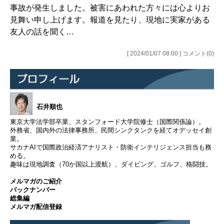
事故が発生しました。被害にあわれた方々には心よりお
見舞い申し上げます。報道を見たり、現地に実家がある
友人の話を聞く…
[ 2024/01/07 08:00 ] コメント(0)
石井順也
東京大学法学部卒業、スタンフォード大学院修士（国際関係論）。
外務省、国内外の法律事務所、民間シンクタンクを経てオデッセイ創
業。
サカナAIで国際政治経済アナリスト・防衛インテリジェンス担当も務
める。
趣味は現地調査（70か国以上渡航）、ダイビング、ゴルフ、格闘技。
メルマガのご紹介
バックナンバー
総集編
メルマガ配信登録