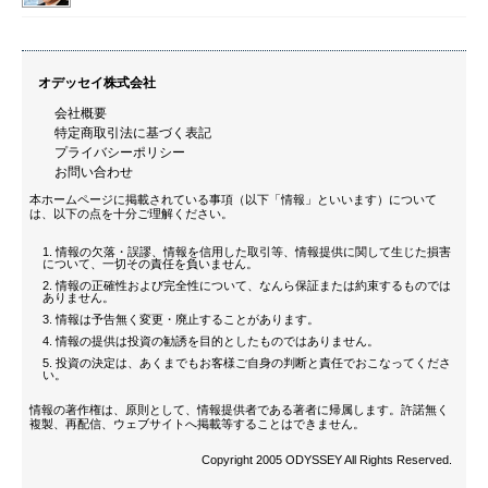
オデッセイ株式会社
会社概要
特定商取引法に基づく表記
プライバシーポリシー
お問い合わせ
本ホームページに掲載されている事項（以下「情報」といいます）について
は、以下の点を十分ご理解ください。
情報の欠落・誤謬、情報を信用した取引等、情報提供に関して生じた損害
について、一切その責任を負いません。
情報の正確性および完全性について、なんら保証または約束するものでは
ありません。
情報は予告無く変更・廃止することがあります。
情報の提供は投資の勧誘を目的としたものではありません。
投資の決定は、あくまでもお客様ご自身の判断と責任でおこなってくださ
い。
情報の著作権は、原則として、情報提供者である著者に帰属します。許諾無く
複製、再配信、ウェブサイトへ掲載等することはできません。
Copyright 2005 ODYSSEY All Rights Reserved.