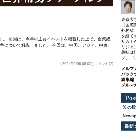
東京大
（国際
外務省
を経て
きです。 前回は、今年の主要イベントを概観した上で、台湾総
サカナ
争について解説しました。 今回は、中国、アジア、中東、
リジェ
趣味は
グ、ゴ
[ 2024/01/08 08:00 ] コメント(2)
メルマ
バック
総集編
メルマ
の投
News