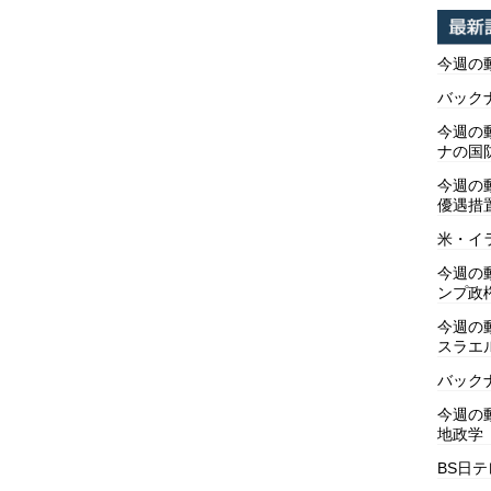
今週の
バックナ
今週の動
ナの国
今週の
優遇措
米・イ
今週の
ンプ政
今週の
スラエ
バックナ
今週の動
地政学
BS日