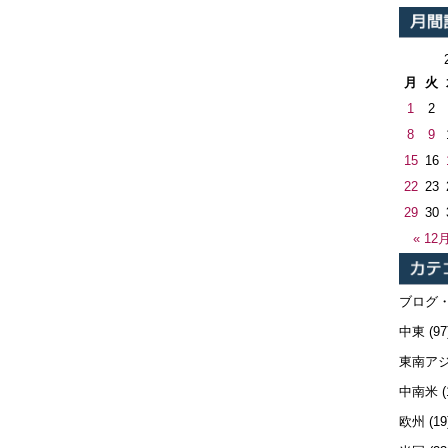
月
火
1
2
8
9
15
16
22
23
29
30
« 12
ブログ
中東
(97
東南ア
中南米
(
欧州
(19