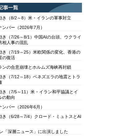
動き（8/2～8）米・イランの軍事対立
ンバー（2026年7月）
き（7/26～8/1）中国AIの台頭、ウクライ
防相人事の混乱
動き（7/19～25）米欧関係の変化、香港の
置の復活
ランの合意崩壊とホルムズ海峡再封鎖
動き（7/12～18）ベネズエラの地震とトラ
権
動き（7/5～11）米・イラン和平協議とイ
ルの動向
ンバー（2026年6月）
き（6/28～7/4）クロード・ミュトスとAI
テレ「深層ニュース」に出演しました