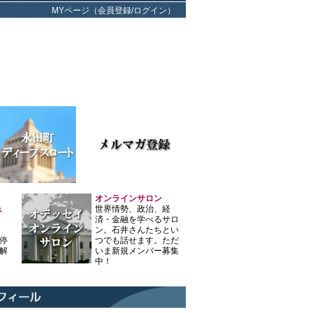
MYページ（会員登録/ログイン）
オンラインサロン
ュ
世界情勢、政治、経
済・金融を学べるサロ
ン。石井さんたちとい
停
つでも話せます。ただ
解
いま新規メンバー募集
中！