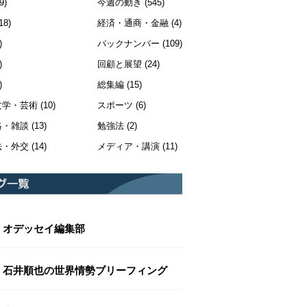
9)
今週の動き
(545)
18)
経済・通商・金融
(4)
)
バックナンバー
(109)
)
回顧と展望
(24)
)
総集編
(15)
文学・芸術
(10)
スポーツ
(6)
絡・雑談
(13)
勉強法
(2)
法・外交
(14)
メディア・講演
(11)
オデッセイ編集部
石井順也の世界情勢ブリーフィング