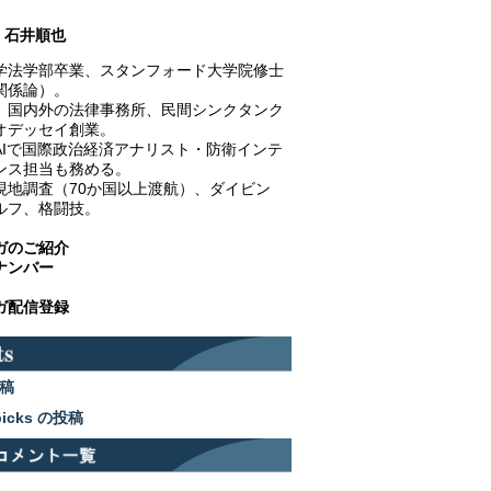
石井順也
学法学部卒業、スタンフォード大学院修士
関係論）。
、国内外の法律事務所、民間シンクタンク
オデッセイ創業。
AIで国際政治経済アナリスト・防衛インテ
ンス担当も務める。
現地調査（70か国以上渡航）、ダイビン
ルフ、格闘技。
ガのご紹介
ナンバー
ガ配信登録
稿
picks の投稿