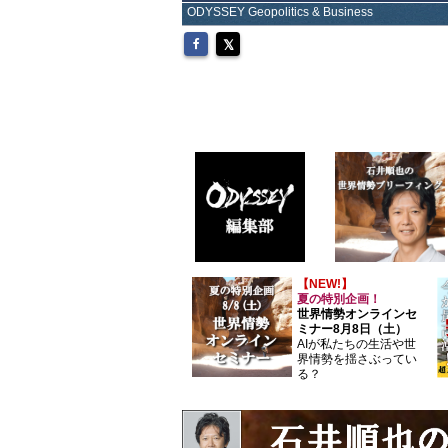
ODYSSEY Geopolitics & Business
【NEW!】
夏の特別企画！
世界情勢オンラインセ
ミナー8月8日（土）
AIが私たちの生活や世
界情勢を揺さぶってい
る？