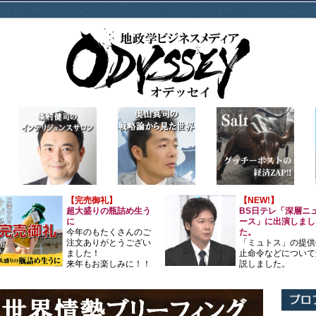
【完売御礼】
【NEW!】
超大盛りの瓶詰め生う
BS日テレ「深層ニ
に
ース」に出演しまし
今年のもたくさんのご
た。
注文ありがとうござい
「ミュトス」の提供
ました！
止命令などについて
来年もお楽しみに！！
説しました。