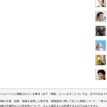
ホームページに掲載されている事項（以下「情報」といいます）については、以下の点を十
情報の欠落・誤謬、情報を信用した取引等、情報提供に関して生じた損害について、一切そ
情報の正確性および完全性について、なんら保証または約束するものではありません。