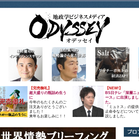
【完売御礼】
【NEW!】
超大盛りの瓶詰め生う
BS日テレ「深層ニ
に
ース」に出演しまし
今年のもたくさんのご
た。
注文ありがとうござい
「ミュトス」の提供
ました！
止命令などについて
来年もお楽しみに！！
説しました。