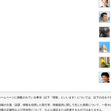
ホームページに掲載されている事項（以下「情報」といいます）については、以下の点を十
情報の欠落・誤謬、情報を信用した取引等、情報提供に関して生じた損害について、一切そ
情報の正確性および完全性について、なんら保証または約束するものではありません。