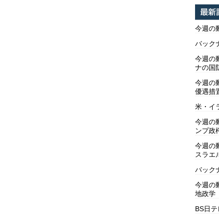
今週の
バックナ
今週の動
ナの国
今週の
優遇措
米・イ
今週の
ンプ政
今週の
スラエ
バックナ
今週の動
地政学
BS日