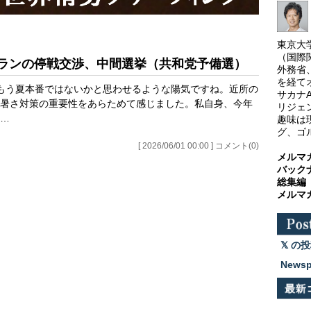
東京大
（国際
・イランの停戦交渉、中間選挙（共和党予備選）
外務省
を経て
もう夏本番ではないかと思わせるような陽気ですね。近所の
サカナ
暑さ対策の重要性をあらためて感じました。私自身、今年
リジェ
…
趣味は
グ、ゴ
[ 2026/06/01 00:00 ] コメント(0)
メルマ
バック
総集編
メルマ
の投
News