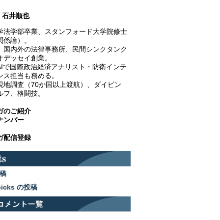
石井順也
学法学部卒業、スタンフォード大学院修士
関係論）。
、国内外の法律事務所、民間シンクタンク
オデッセイ創業。
AIで国際政治経済アナリスト・防衛インテ
ンス担当も務める。
現地調査（70か国以上渡航）、ダイビン
ルフ、格闘技。
ガのご紹介
ナンバー
ガ配信登録
稿
picks の投稿