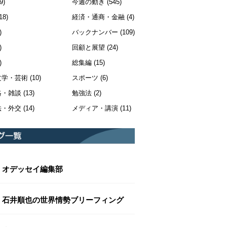
9)
今週の動き
(545)
18)
経済・通商・金融
(4)
)
バックナンバー
(109)
)
回顧と展望
(24)
)
総集編
(15)
文学・芸術
(10)
スポーツ
(6)
絡・雑談
(13)
勉強法
(2)
法・外交
(14)
メディア・講演
(11)
オデッセイ編集部
石井順也の世界情勢ブリーフィング