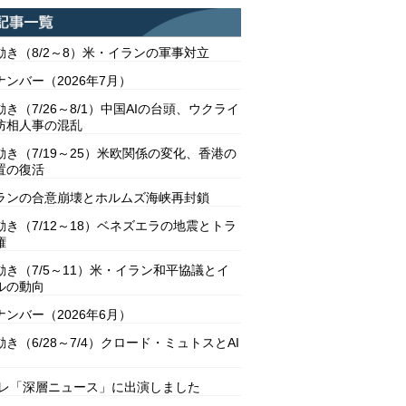
動き（8/2～8）米・イランの軍事対立
ンバー（2026年7月）
き（7/26～8/1）中国AIの台頭、ウクライ
防相人事の混乱
動き（7/19～25）米欧関係の変化、香港の
置の復活
ランの合意崩壊とホルムズ海峡再封鎖
動き（7/12～18）ベネズエラの地震とトラ
権
動き（7/5～11）米・イラン和平協議とイ
ルの動向
ンバー（2026年6月）
き（6/28～7/4）クロード・ミュトスとAI
テレ「深層ニュース」に出演しました