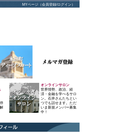
MYページ（会員登録/ログイン）
オンラインサロン
ュ
世界情勢、政治、経
済・金融を学べるサロ
ン。石井さんたちとい
停
つでも話せます。ただ
解
いま新規メンバー募集
中！