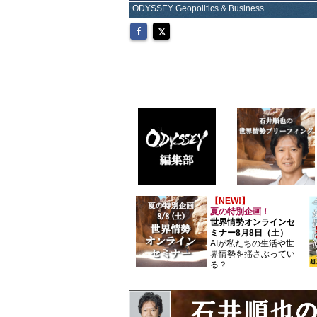
ODYSSEY Geopolitics & Business
【NEW!】
夏の特別企画！
世界情勢オンラインセ
ミナー8月8日（土）
AIが私たちの生活や世
界情勢を揺さぶってい
る？