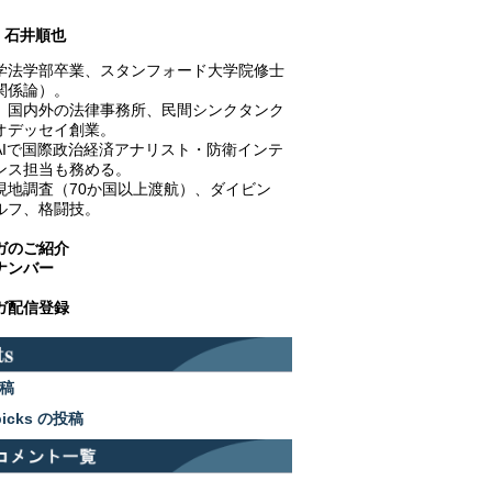
石井順也
学法学部卒業、スタンフォード大学院修士
関係論）。
、国内外の法律事務所、民間シンクタンク
オデッセイ創業。
AIで国際政治経済アナリスト・防衛インテ
ンス担当も務める。
現地調査（70か国以上渡航）、ダイビン
ルフ、格闘技。
ガのご紹介
ナンバー
ガ配信登録
稿
picks の投稿