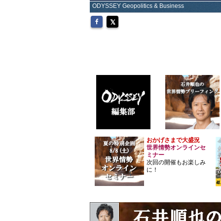
ODYSSEY Geopolitics & Business
おかげさまで大盛況
世界情勢オンラインセ
ミナー
次回の開催もお楽しみ
に！