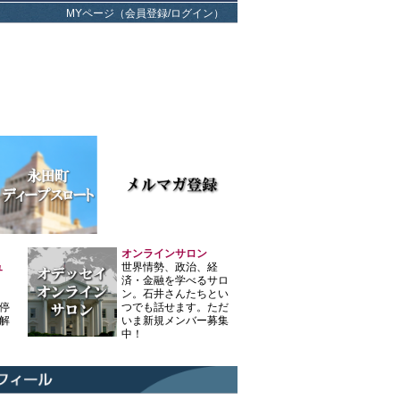
MYページ（会員登録/ログイン）
オンラインサロン
ュ
世界情勢、政治、経
済・金融を学べるサロ
ン。石井さんたちとい
停
つでも話せます。ただ
解
いま新規メンバー募集
中！