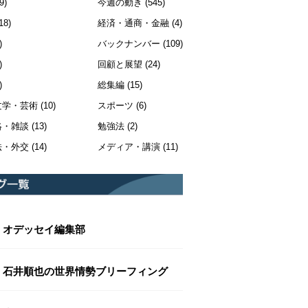
9)
今週の動き
(545)
18)
経済・通商・金融
(4)
)
バックナンバー
(109)
)
回顧と展望
(24)
)
総集編
(15)
文学・芸術
(10)
スポーツ
(6)
絡・雑談
(13)
勉強法
(2)
法・外交
(14)
メディア・講演
(11)
オデッセイ編集部
石井順也の世界情勢ブリーフィング