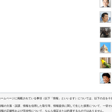
ホームページに掲載されている事項（以下「情報」といいます）については、以下の点を十
情報の欠落・誤謬、情報を信用した取引等、情報提供に関して生じた損害について、一切そ
情報の正確性および完全性について、なんら保証または約束するものではありません。