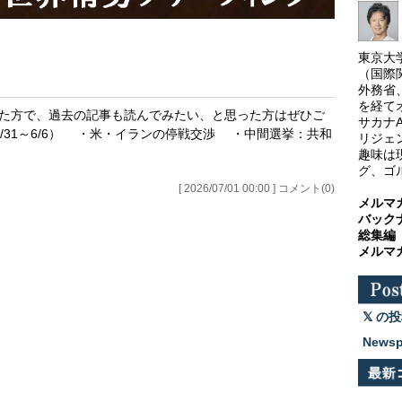
東京大
（国際
外務省
を経て
れた方で、過去の記事も読んでみたい、と思った方はぜひご
サカナ
（5/31～6/6） ・米・イランの停戦交渉 ・中間選挙：共和
リジェ
趣味は
グ、ゴ
[ 2026/07/01 00:00 ] コメント(0)
メルマ
バック
総集編
メルマ
の投
News