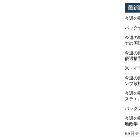
今週の
バックナ
今週の動
ナの国
今週の
優遇措
米・イ
今週の
ンプ政
今週の
スラエ
バックナ
今週の動
地政学
BS日