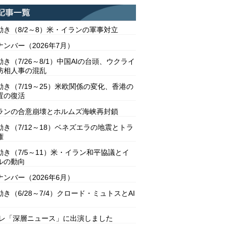
動き（8/2～8）米・イランの軍事対立
ンバー（2026年7月）
き（7/26～8/1）中国AIの台頭、ウクライ
防相人事の混乱
動き（7/19～25）米欧関係の変化、香港の
置の復活
ランの合意崩壊とホルムズ海峡再封鎖
動き（7/12～18）ベネズエラの地震とトラ
権
動き（7/5～11）米・イラン和平協議とイ
ルの動向
ンバー（2026年6月）
き（6/28～7/4）クロード・ミュトスとAI
テレ「深層ニュース」に出演しました