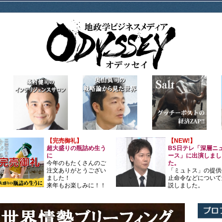
【完売御礼】
【NEW!】
超大盛りの瓶詰め生う
BS日テレ「深層ニ
に
ース」に出演しまし
今年のもたくさんのご
た。
注文ありがとうござい
「ミュトス」の提供
ました！
止命令などについて
来年もお楽しみに！！
説しました。