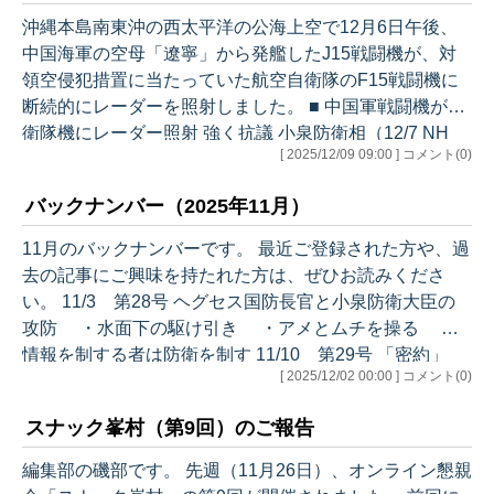
をさらに深掘りして解説したいと思います。 ※ここから
沖縄本島南東沖の西太平洋の公海上空で12月6日午後、
はメルマガでの解説になります。目次は以下のとおりで
中国海軍の空母「遼寧」から発艦したJ15戦闘機が、対
す。 ＊＊＊＊＊＊＊＊＊＊＊ レーダー照射をめぐる中国
領空侵犯措置に当たっていた航空自衛隊のF15戦闘機に
のプロパガンダ ＊＊＊＊＊＊…
断続的にレーダーを照射しました。 ■ 中国軍戦闘機が自
衛隊機にレーダー照射 強く抗議 小泉防衛相（12/7 NH
[ 2025/12/09 09:00 ] コメント(0)
K） 高市総理の国会答弁をきっかけに中国側が激しく反
発し、外交的緊張が一気に高まりました。そして、これ
バックナンバー（2025年11月）
まで本メルマガで指摘している通り、日中間の対立は激
化を続けています。 しかし、そもそもなぜ、日中関係が
11月のバックナンバーです。 最近ご登録された方や、過
ここまで急速に険悪ムードになったのでしょうか。この
去の記事にご興味を持たれた方は、ぜひお読みくださ
反応の“温度”を正しく理解するには、習近平氏にとって
い。 11/3 第28号 ヘグセス国防長官と小泉防衛大臣の
台湾とは何か──この…
攻防 ・水面下の駆け引き ・アメとムチを操る ・
情報を制する者は防衛を制す 11/10 第29号 「密約」
[ 2025/12/02 00:00 ] コメント(0)
・「高市レクチャー」と台湾の「封印」 ・「G2」
発言が告げるもの ・歴史が語る「密約」の教訓 11/17
スナック峯村（第9回）のご報告
第30号 中国の外交官たちの真意 ・駐大阪総領事の
暴言 ・「吠える外交官」が生まれる理由 ・ペルソ
編集部の磯部です。 先週（11月26日）、オンライン懇親
ナ・ノン・グラータの現実 ・吠える外交の代償内 11/2