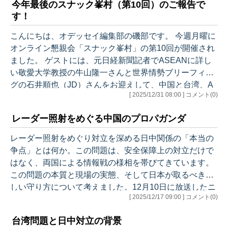
今年最後のスナック峯村（第10回）のご報告で
大臣単独インタビュー 12/29 オンライン懇親会「スナ
す！
ック峯村」第10回 ゲストに元日経新聞記者でASEAN
に詳しい敬愛大学教授の牛山隆一さんと世界情勢ブリー
こんにちは、オデッセイ編集部の磯部です。 今週月曜に
フィングの石井順也さんをお迎えして、中国と台湾、A
オンライン懇親会「スナック峯村」の第10回が開催され
S…
ました。 ゲストには、元日経新聞記者でASEANに詳し
い敬愛大学教授の牛山隆一さんと世界情勢ブリーフィン
グの石井順也（JD）さんをお迎えして、中国と台湾、A
[ 2025/12/31 08:00 ] コメント(0)
SEANなどについて様々な角度から議論が行われまし
た。牛山さんはなんとマレーシアのペナンから参加して
レーダー照射をめぐる中国のプロパガンダ
くれました。 今回も、参加されなかった方にもその雰囲
気を味わっていただければと思い、ごく一部の内容にな
レーダー照射をめぐり対立を深める日中関係の「本当の
りますがお届けいたします。 ＊＊＊＊＊＊＊＊＊＊＊ 今
争点」とは何か。この問題は、安全保障上の対立だけで
年最後のスナック峯村（第10回）のご報告です！ ＊＊＊
はなく、両国による情報戦の様相を帯びてきています。
＊＊＊＊＊＊＊＊ 今回は…
この問題の本質と現場の実態、そして日本が取るべき新
しい守り方について考えました。12月10日に放送したニ
[ 2025/12/17 09:00 ] コメント(0)
ッポン放送「峯村健司と松本秀夫のジェントル！ジェン
トル？」では、急遽、小泉進次郎防衛大臣にもご出演い
台湾問題と日中対立の背景
ただき、この問題についてお話しました。 今回は、これ