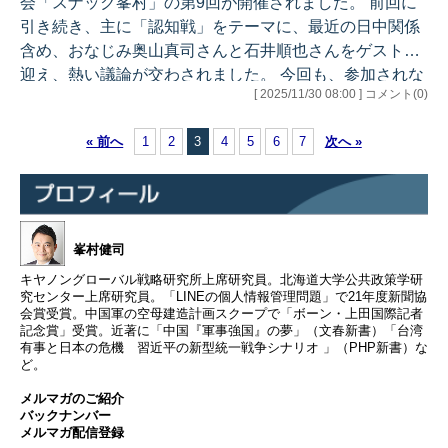
会「スナック峯村」の第9回が開催されました。 前回に
3 第31号 中国人の「反日感情」 ・作られた正…
引き続き、主に「認知戦」をテーマに、最近の日中関係
含め、おなじみ奥山真司さんと石井順也さんをゲストに
迎え、熱い議論が交わされました。 今回も、参加されな
[ 2025/11/30 08:00 ] コメント(0)
かった方にもその雰囲気を味わっていただければと思
い、ごく一部の内容になりますが、AIでの要約を編集し
« 前へ
1
2
3
4
5
6
7
次へ »
たものをお届けいたします。 ＊＊＊＊＊＊＊＊＊＊＊ ス
ナック峯村（第9回）のご報告 ＊＊＊＊＊＊＊＊＊＊＊
初めに、奥山さんから、認知戦について詳しい解説があ
りました。特に高市総理の存立危機事態に関する答弁、
中国の圧力や影響工作、それ…
峯村健司
キヤノングローバル戦略研究所上席研究員。北海道大学公共政策学研
究センター上席研究員。「LINEの個人情報管理問題」で21年度新聞協
会賞受賞。中国軍の空母建造計画スクープで「ボーン・上田国際記者
記念賞」受賞。近著に「中国『軍事強国』の夢」（文春新書）「台湾
有事と日本の危機 習近平の新型統一戦争シナリオ 」（PHP新書）な
ど。
メルマガのご紹介
バックナンバー
メルマガ配信登録