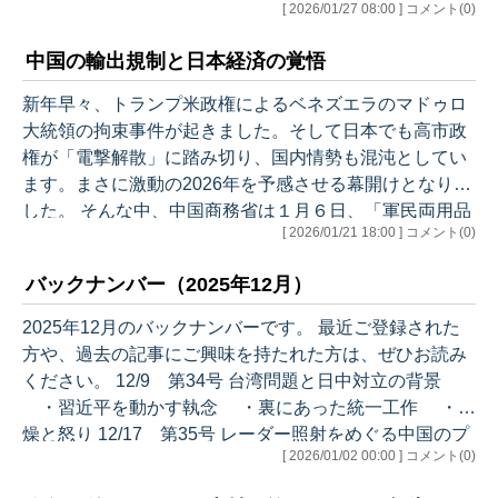
[ 2026/01/27 08:00 ] コメント(0)
情勢ブリーフィングの石井順也（JD）さんをお迎えしま
した。 今回も、参加されなかった方にもその雰囲気を味
中国の輸出規制と日本経済の覚悟
わっていただければと思い、ごく一部の内容になります
がお届けいたします。 ＊＊＊＊＊＊＊＊＊＊＊ 今年最初
新年早々、トランプ米政権によるベネズエラのマドゥロ
のスナック峯村です！ ＊＊＊＊＊＊＊＊＊＊＊ まず峯村
大統領の拘束事件が起きました。そして日本でも高市政
さんから、今年最初のスナック峯村を祝して乾杯の挨拶
権が「電撃解散」に踏み切り、国内情勢も混沌としてい
がありました。 そして…
ます。まさに激動の2026年を予感させる幕開けとなりま
した。 そんな中、中国商務省は１月６日、「軍民両用品
[ 2026/01/21 18:00 ] コメント(0)
の対日輸出禁止」を発表しました。 ■ 中国 軍民両用の品
目 日本向け輸出規制強化レアアースも対象か（1/6 NH
バックナンバー（2025年12月）
K） この発表直後から、「結局、何が止まるのか分から
ない」、「日本経済への影響は本当にあるのか」との疑
2025年12月のバックナンバーです。 最近ご登録された
問と不安が広がりました。こうした疑問が相次いだ理由
方や、過去の記事にご興味を持たれた方は、ぜひお読み
は明確です。今回の措置は、分かりにくいこと自体が狙
ください。 12/9 第34号 台湾問題と日中対立の背景
いだからです。 実際、…
・習近平を動かす執念 ・裏にあった統一工作 ・焦
燥と怒り 12/17 第35号 レーダー照射をめぐる中国のプ
[ 2026/01/02 00:00 ] コメント(0)
ロパガンダ ・論点のすり替え ・沈黙は弱点 ・
「誠実さ」と「限界」 ・国際社会の理解 ・小泉防衛