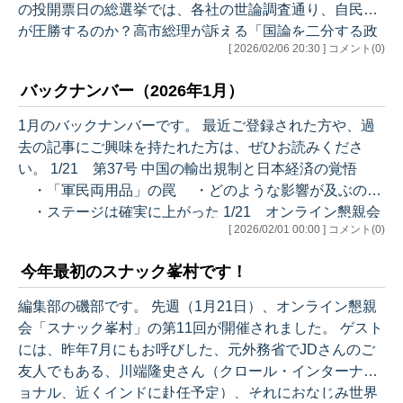
の投開票日の総選挙では、各社の世論調査通り、自民党
が圧勝するのか？高市総理が訴える「国論を二分する政
[ 2026/02/06 20:30 ] コメント(0)
策」とは？選挙後、新政権はどのような政策に重点を置
くのか？「ガン詰め」しました。今回の選挙期間中、小
バックナンバー（2026年1月）
林政調会長がメディアのインタビューに応じるのはこの
番組だけです。ぜひご覧ください。 ※ここからはメルマ
1月のバックナンバーです。 最近ご登録された方や、過
ガでの解説になります。目次は以下のとおりです。 ＊＊
去の記事にご興味を持たれた方は、ぜひお読みくださ
＊＊＊＊＊＊＊＊＊ 小林鷹之自民党政調会長へのインタ
い。 1/21 第37号 中国の輸出規制と日本経済の覚悟
ビュー ＊＊＊＊＊＊＊＊＊＊＊ ●選挙…
・「軍民両用品」の罠 ・どのような影響が及ぶのか
・ステージは確実に上がった 1/21 オンライン懇親会
[ 2026/02/01 00:00 ] コメント(0)
「スナック峯村」第11回 ゲストには、元外務省で石井順
也さんのご友人でもある川端隆史さん（クロール・イン
今年最初のスナック峯村です！
ターナショナル、近くインドに赴任予定）、それに石井
さんをお迎えしました 1/27 第38号 今年最初のスナッ
編集部の磯部です。 先週（1月21日）、オンライン懇親
ク峯村です！（第11回のご報告）配信はこちらからお願
会「スナック峯村」の第11回が開催されました。 ゲスト
いします。 過去のバックナンバーはこちらをご覧くださ
には、昨年7月にもお呼びした、元外務省でJDさんのご
い。…
友人でもある、川端隆史さん（クロール・インターナシ
ョナル、近くインドに赴任予定）、それにおなじみ世界