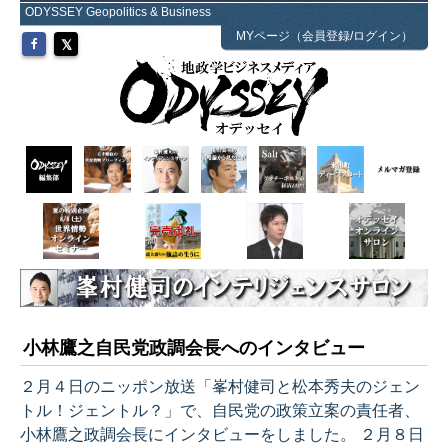
ODYSSEY Geopolitics & Business
MYページ（会員登録/ログイン）
小林鷹之自民党政調会長へのインタビュー
２月４日のニッポン放送「峯村健司と松本秀夫のジェン
トル！ジェントル？」で、自民党の政策立案の責任者、
小林鷹之政調会長にインタビューをしました。 ２月８日