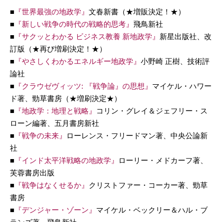
■
『世界最強の地政学』
文春新書（★増販決定！★）
■
『新しい戦争の時代の戦略的思考』
飛鳥新社
■
『サクッとわかる ビジネス教養 新地政学』
新星出版社、改
訂版（★再び増刷決定！★）
■
『やさしくわかるエネルギー地政学』
小野崎 正樹、技術評
論社
■
『クラウゼヴィッツ: 『戦争論』の思想』
マイケル・ハワー
ド著、勁草書房（★増刷決定★）
■
『地政学：地理と戦略』
コリン・グレイ＆ジェフリー・ス
ローン編著、五月書房新社
■
『戦争の未来』
ローレンス・フリードマン著、中央公論新
社
■
『インド太平洋戦略の地政学』
ローリー・メドカーフ著、
芙蓉書房出版
■
『戦争はなくせるか』
クリストファー・コーカー著、勁草
書房
■
『デンジャー・ゾーン』
マイケル・ベックリー＆ハル・ブ