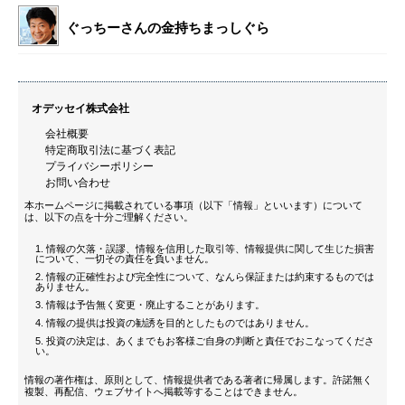
ぐっちーさんの金持ちまっしぐら
オデッセイ株式会社
会社概要
特定商取引法に基づく表記
プライバシーポリシー
お問い合わせ
本ホームページに掲載されている事項（以下「情報」といいます）について
は、以下の点を十分ご理解ください。
情報の欠落・誤謬、情報を信用した取引等、情報提供に関して生じた損害
について、一切その責任を負いません。
情報の正確性および完全性について、なんら保証または約束するものでは
ありません。
情報は予告無く変更・廃止することがあります。
情報の提供は投資の勧誘を目的としたものではありません。
投資の決定は、あくまでもお客様ご自身の判断と責任でおこなってくださ
い。
情報の著作権は、原則として、情報提供者である著者に帰属します。許諾無く
複製、再配信、ウェブサイトへ掲載等することはできません。