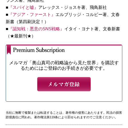
ランズ著、飛鳥新社
■
『スパイと嘘』
アレックス・ジョスキ著、飛鳥新社
■
『アジア・ファースト』
エルブリッジ・コルビー著、文春
新書（第四刷決定！）
■
『認知戦：悪意のSNS戦略』
イタイ・ヨナト著、文春新書
（★最新刊★）
メルマガ「奥山真司の戦略論から見た世界」を購読す
るためにはご登録のお手続きが必要です。
当社に無断で複製または転送することは、著作権の侵害にあたります。民法の損害
賠償責任に問われ、著作権法第119条により罰せられますのでご注意ください。