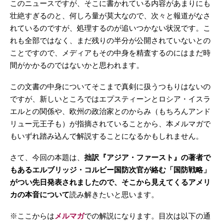
このニュースですが、そこに書かれている内容があまりにも
壮絶すぎるのと、何しろ量が莫大なので、次々と報道がなさ
れているのですが、処理するのが追いつかない状況です。こ
れも全部ではなく、まだ残りの半分が公開されていないとの
ことですので、メディアもその中身を精査するのにはまだ時
間がかかるのではないかと思われます。
この文書の中身についてそこまで真剣に扱うつもりはないの
ですが、新しいところではエプスティーンとロシア・イスラ
エルとの関係や、欧州の政治家とのからみ（もちろんアンド
リュー元王子も）が指摘されていることから、本メルマガで
もいずれ踏み込んで解説することになるかもしれません。
さて、今回の本題は、
拙訳『アジア・ファースト』の著者で
もあるエルブリッジ・コルビー国防次官が絡む「国防戦略」
がつい先日発表されましたので、そこから見えてくるアメリ
カの本音について
読み解きたいと思います。
※ここからは
メルマガ
での解説になります。目次は以下の通