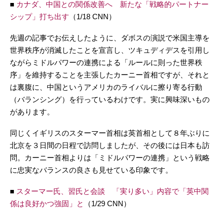
■
カナダ、中国との関係改善へ 新たな「戦略的パートナー
シップ」打ち出す
（1/18 CNN）
先週の記事でお伝えしたように、ダボスの演説で米国主導を
世界秩序が消滅したことを宣言し、ツキュディデスを引用し
ながらミドルパワーの連携による「ルールに則った世界秩
序」を維持することを主張したカーニー首相ですが、それと
は裏腹に、中国というアメリカのライバルに擦り寄る行動
（バランシング）を行っているわけです。実に興味深いもの
があります。
同じくイギリスのスターマー首相は英首相として８年ぶりに
北京を３日間の日程で訪問しましたが、その後には日本も訪
問。カーニー首相よりは「ミドルパワーの連携」という戦略
に忠実なバランスの良さも見せている印象です。
■
スターマー氏、習氏と会談 「実り多い」内容で「英中関
係は良好かつ強固」と
（1/29 CNN）