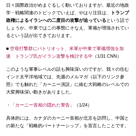
日々国際政治がめまぐるしく動いておりますが、最近の地政
学・戦略関連のトピックでいえば、やはり注目は、
トランプ
政権によるイランへの二度目の攻撃が迫っている
という話で
しょうか。中東ではこの事態にそなえ、軍備が増強されてい
るという話が出てきております。
■
空母打撃群にパトリオット、米軍が中東で軍備増強を加
速 トランプ氏がイラン攻撃を検討する中
（1/31 CNN）
このような軍事レベルの話も興味深いのですが、我々の住む
インド太平洋地域では、先週のメルマガ（以下のリンク参
照）でも触れた「カーニー演説」に絡む大戦略のレベルでの
大変興味深い動きがありました。
・
「カーニー首相の隠れた警告」
（1/24）
具体的には、カナダのカーニー首相が北京を訪問し、中国と
の新たな「戦略的パートナーシップ」を宣言したことです。