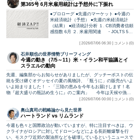
第365号 6月米雇用統計は予想外に下振れ
すので、どうぞお楽しみに！ 「峯村健司のインテリジェンスサ
ロン」の有料版メンバーになれば、どなたでもこのオンライン懇
●プロローグ ●先週のマーケット ●今週の
親会にご参加いただけます。お申込みはこちらからお願いしま
米経済統計（予想） ●先週の米経済統計
す！…
（結果） ●経済統計分析 １. CB消費者信頼
感指数 6月 ２. 米雇用関連 ・JOLTS 5月
・ADP雇用報告 6月 ・新規失業保険申
請 ３. 米雇用統計6月 ・雇用統計総論 ●
[ 2026/07/06 06:30 ] コメント(0)
注目テーマ 〇世界の中銀は脱ドルの動き
石井順也の世界情勢ブリーフィング
〇骨太ショック ●あとがき ●プロローグ 毎
今週の動き（7/5～11）米・イラン和平協議とイ
月1週目は雇用統計をはじめとした雇用関
スラエルの動向
連データの発表が相次ぐ。予想を大きく覆
したものもあったが、実態はどうだったの
先週、編集部からお知らせがありましたが、グッチーポストの伝
か？そして、なかなか注目されにくい話題
統を受け継ぐオデッセイの夏の風物詩、「瓶うに」の販売がいよ
だが、先週は日本の長期国債も大きく動
いよ始まりました！ ・「三陸の恵みを今年もお届けします！名
き、円安と金利上昇が同時に起こったが、
物『超大盛りの瓶詰め生うに』のご案内」 今年は天候や漁の
この背景にも…
状況を踏まえ、「いちばんおいしい時期だけをぎゅっと短く」お
[ 2026/07/06 00:00 ] コメント(0)
届けすることになりました。販売期間が例年より早く終了する可
奥山真司の戦略論から見た世界
能性もあるそうですので、気になる方はぜひお早めにお楽しみく
ハートランド vs リムランド
ださい。 さて今週は、1週間ぶりにイラン情勢を取り上げます。
ホルムズ海峡の実際の状況やイスラエル政治など、日本ではほと
今週も色々と国際政治が動いていますが、特に注目すべきは、ウ
んど報じられていない重要な動きを詳しくお伝えします。 米国
クライナがロシアに対してドローンなどによる長距離爆撃を行
建国25…
い、モスクワ近郊の製油所などを破壊しているというニュースで