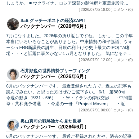
しょうか。 ■ ウクライナ、ロシア深部の製油所と軍需施設攻撃
（7/1 ロイター） ロシア本土からクリミア半島へと続くクリミア
[ 2026/07/05 18:00 ] コメント(0)
大橋のような「チョークポイント」の破壊もあり、ウクライナは
Salt グッチーポストの経済ZAP!!
ロシアの兵站（補給）を妨害し、前線背後に打撃を与えていま
バックナンバー（2026年6月）
す。こうした攻撃はロシアの経済や国民心理に大きな影響を与
え、特にロシア各地で発生している燃料不足やガソリンスタンド
7月になりました。2026年の折り返しですね。 しかし、この半年
の行列は、国民の日常生活に直接的な影を落としていると報じら
本当にいろいろなことがありました。中東情勢の和平協議、ウォ
れています。 …
ーシュFRB新議長の誕生、日銀の利上げや史上最大のIPOにAI相
場・・・と話題に事欠かない1カ月となりました。 気になるテー
マがあれば、バックナンバーをご覧ください。 ●プロローグ ●今
[ 2026/07/01 12:00 ] コメント(0)
週のマーケット ●先週の米国経済統計（結果） ●経済統計分析 ●
石井順也の世界情勢ブリーフィング
今週の米国経済統計（予想） ●あとがき ■ 6/1 錯綜続く中東情勢
バックナンバー（2026年6月）
も株価は高値更新 ●経済統計分析 １. CB消費者信頼感5月 ２.
PCEデフレータ ３. 新規失業保険申請 ４. 国内消費者物価
6月のバックナンバーです。 最近登録された方で、過去の記事も
（CPI） ●注目テー…
読んでみたい、と思った方はぜひご覧下さい。 6/1 第880号
今週の動き（5/31～6/6） ・米・イランの停戦交渉 ・中間選
挙：共和党予備選 ・今週の一冊 『Project Maven』 ・近況
報告 ・阿部監督辞任とChatGPT 6/8 第881号 今週の動き
[ 2026/07/01 00:00 ] コメント(0)
（6/7～13） ・米・イランの停戦交渉 ・ロシア・ウクライナ
奥山真司の戦略論から見た世界
戦争の現状 ・近況報告 ・米建国250周年記念コンサートの
バックナンバー（2026年6月）
中止 6/15 第882号 今週の動き（6/14～20） ・米・イラン
の和平交渉 ・中朝首脳会談 ・近況報告 ・アンソロピ…
6月のバックナンバーです。 最近ご登録された方や、過去の記事