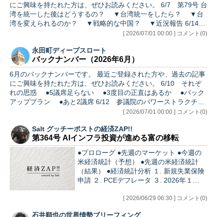
にご興味を持たれた方は、ぜひお読みください。 6/7 第79号 台
湾を統一した後はどうするの？ ▼台湾統一をしたら？ ▼台
湾を変えられるのか？ ▼戦略的な中国？ ▼近況報告 6/14
第80号 戦略文化とは ▼戦略文化の意味 ▼アメリカのソ連分
[ 2026/07/01 00:00 ] コメント(0)
析 ▼アメリカ人の考え方 ▼戦略文化は世界に通ず ▼近況
永田町ディープスロート
報告 6/20 第81号 チョークポイントとルートの話 ▼ホルムズ
バックナンバー（2026年6月）
海峡の重要性 ▼チョークポイントは伊達じゃない ▼３人の
地政学者の議論 ▼「囲い込み」とルート ▼ルートと世界平
6月のバックナンバーです。 最近ご登録された方や、過去の記事
和 ▼近況報告 6/…
にご興味を持たれた方は、ぜひお読みください。 6/10 それぞ
れの思惑 ●5議席足らない ●3度目の正直はあるか ●バック
アッププラン ●あと2議席 6/12 参議院のパワーストラクチャ
ー ●影の国対委員長 ●県政にも派閥 ●衆議院とは違う ●
[ 2026/07/01 00:00 ] コメント(0)
自民党参議院クラブ ●鞍替えして尚 6/24 政治に漂う無力感
Salt グッチーポストの経済ZAP!!
＋ また新党！？ ●無力感と人材不足 ●野党への支持 ●仲間
第364号 AIインフラ投資が進める富の移転
外れは嫌 ●また新党？ 6/26 立川市議会議員選挙 ～ 国政への
影響と泡沫候補 ●国政選挙とは真逆 ●組むメリット・デメリ
●プロローグ ●先週のマーケット ●今週の
ット ●ピーク…
米経済統計（予想） ●先週の米経済統計
（結果） ●経済統計分析 １. 新規失業保険
申請 ２. PCEデフレータ ３. 2026年１
QGDP ●注目テーマ 〇AIブームに見える変
化 〇日銀6月会合主な意見 ●あとがき ●プ
[ 2026/06/29 06:30 ] コメント(0)
ロローグ ウォーシュFRB議長が標榜して
石井順也の世界情勢ブリーフィング