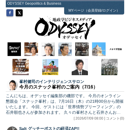
ODYSSEY Geopolitics & Business
MYページ（会員登録/ログイン）
峯村健司のインテリジェンスサロン
今月のスナック峯村のご案内（7/16）
こんにちは、オデッセイ編集部の磯部です。 今月のオンライン
懇親会「スナック峯村」は、7月16日（木）の21時00分から開催
いたします。 今回、ゲストには「世界情勢ブリーフィング」の
石井順也さんが参加されます。 久々の峯村さんと石井さんおふ
たりのスナック峯村ということで、白熱の議論となること間違い
[ 2026/07/09 08:00 ] コメント(0)
なしです！どのような話が聞けるか、いまから楽しみですね。
Salt グッチーポストの経済ZAP!!
今月のスナック峯村も、ここだけの話盛りだくさんでお届けしま