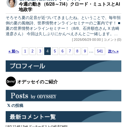
いるFRB改革の進捗とともに、よりData-
今週の動き（6/28～7/4）クロード・ミュトスとAI
dependent（データ依存）な姿勢となるこ
地政学
とが予想されるFRBの政策運営。そうなる
と大事なのが、一つ一つの経済統計という
そろそろ夏の足音が近づいてきましたね。ということで、毎年恒
ことにもなり、特に先週はFRBがかねてよ
例の夏の風物詩、世界情勢オンラインセミナーのご案内です！ ■
り重要視していたPCEデフレータの発表が
夏の世界情勢オンラインセミナー！（8/8、石井順也さん X 吉崎
あった。 また、AI関連でも動きがありマ
達彦さん） 今回は久しぶりにかんべえさんとご一緒します。ち
ー…
ょうどお盆前、ゆっくり夏休みに入る前に、世界情勢とAIについ
[ 2026/06/29 00:00 ] コメント(0)
て、ぜひ皆さんとじっくり語り合えればと思います！ さて今週
は、アンソロピックのクロード・ミュトスをめぐる問題を取り上
…
« 前へ
1
2
3
4
5
6
7
8
9
541
次へ »
げます。読者の方からもリクエストをいただいていましたが、個
別の問題としての分析にとどまらず、AIと国際政治という、より
大きな文脈からの考察をお伝えしたいと思います。 イラン情…
オデッセイのご紹介
の投稿
[ 8/3 12:48 ] Salt グッチーポストの経済ZAP!!