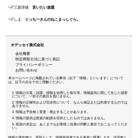
三原淳雄
言いたい放題
しま
ぐっちーさんのねこまっしぐら。
オデッセイ株式会社
会社概要
特定商取引法に基づく表記
プライバシーポリシー
お問い合わせ
本ホームページに掲載されている事項（以下「情報」といいます）について
は、以下の点を十分ご理解ください。
情報の欠落・誤謬、情報を信用した取引等、情報提供に関して生じた損害
について、一切その責任を負いません。
情報の正確性および完全性について、なんら保証または約束するものでは
ありません。
情報は予告無く変更・廃止することがあります。
情報の提供は投資の勧誘を目的としたものではありません。
投資の決定は、あくまでもお客様ご自身の判断と責任でおこなってくださ
い。
情報の著作権は、原則として、情報提供者である著者に帰属します。許諾無く