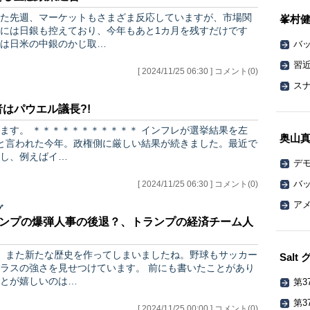
た先週、マーケットもさまざま反応していますが、市場関
峯村
後には日銀も控えており、今年もあと1カ月を残すだけです
は日米の中銀のかじ取…
バッ
習
[ 2024/11/25 06:30 ] コメント(0)
ス
役者はパウエル議長?!
が選挙結果を左
奥山
し、例えばイ…
デ
バッ
[ 2024/11/25 06:30 ] コメント(0)
ア
グ
トランプの爆弾人事の後退？、トランプの経済チーム人
賞。また新たな歴史を作ってしまいましたね。野球もサッカー
Sal
見せつけています。 前にも書いたことがあり
とが嬉しいのは…
第3
第3
[ 2024/11/25 00:00 ] コメント(0)