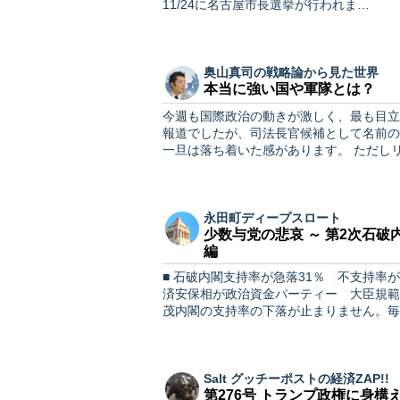
11/24に名古屋市長選挙が行われま…
奥山真司の戦略論から見た世界
本当に強い国や軍隊とは？
今週も国際政治の動きが激しく、最も目立
報道でしたが、司法長官候補として名前の
一旦は落ち着い
永田町ディープスロート
少数与党の悲哀 ～ 第2次石
編
■ 石破内閣支持率が急落31％ 不支持率が
済安保相が政治資金パーティー 大臣規範ある
茂内閣の支持率の下落が止まりません。毎
Salt グッチーポストの経済ZAP!!
第276号 トランプ政権に身構