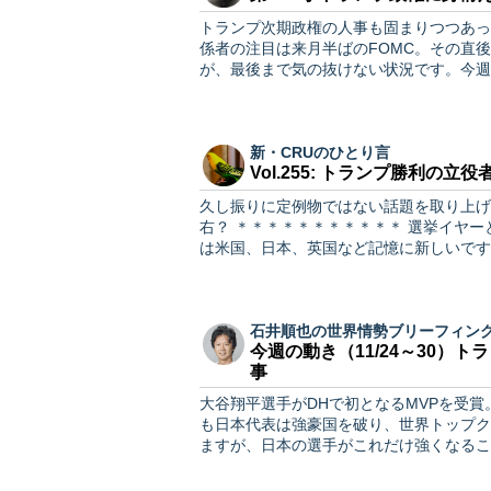
トランプ次期政権の人事も固まりつつあっ
係者の注目は来月半ばのFOMC。その直
が、最後まで気の抜けない状況です。今週
新・CRUのひとり言
Vol.255: トランプ勝利の立
久し振りに定例物ではない話題を取り上げます。 ＊＊＊＊＊＊＊＊＊＊＊ インフレ
右？ ＊＊＊＊＊＊＊＊＊＊＊ 選挙イヤーと言われた今年。政権側に厳しい結果が続きました。最近で
は米国、日本、英国など記憶に新しいです
石井順也の世界情勢ブリーフィン
今週の動き（11/24～30）
事
大谷翔平選手がDHで初となるMVPを受
も日本代表は強豪国を破り、世界トップクラスの強さを
ますが、日本の選手がこれだけ強くなるこ