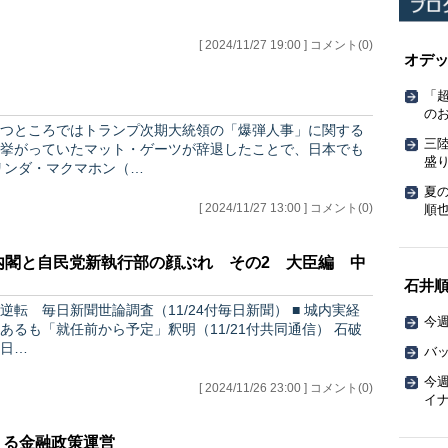
[ 2024/11/27 19:00 ] コメント(0)
オデ
「
の
つところではトランプ次期大統領の「爆弾人事」に関する
三
挙がっていたマット・ゲーツが辞退したことで、日本でも
盛
た感があります。 ただしリンダ・マクマホン（…
夏
[ 2024/11/27 13:00 ] コメント(0)
順也
破内閣と自民党新執行部の顔ぶれ その2 大臣編 中
石井
逆転 毎日新聞世論調査（11/24付毎日新聞） ■ 城内実経
今週
も「就任前から予定」釈明（11/21付共同通信） 石破
日…
バッ
今週
[ 2024/11/26 23:00 ] コメント(0)
イ
える金融政策運営