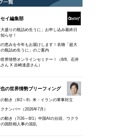
ッセイ編集部
超大盛りの瓶詰め生うに」お申し込み最終日
お知らせ！
陸の恵みを今年もお届けします！名物「超大
りの瓶詰め生うに」のご案内
の世界情勢オンラインセミナー！（8/8、石井
さん X 吉崎達彦さん）
順也の世界情勢ブリーフィング
の動き（8/2～8）米・イランの軍事対立
クナンバー（2026年7月）
の動き（7/26～8/1）中国AIの台頭、ウクラ
ナの国防相人事の混乱