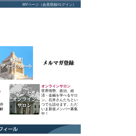
MYページ（会員登録/ログイン）
オンラインサロン
ュ
世界情勢、政治、経
済・金融を学べるサロ
ン。石井さんたちとい
停
つでも話せます。ただ
解
いま新規メンバー募集
中！