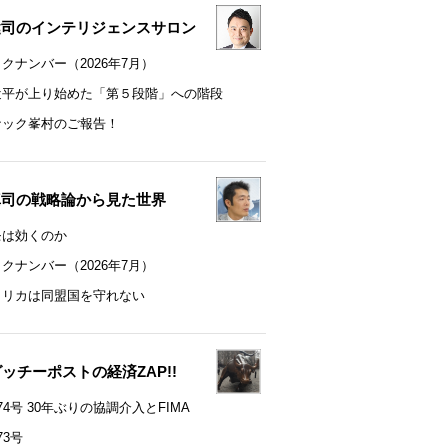
健司のインテリジェンスサロン
クナンバー（2026年7月）
近平が上り始めた「第５段階」への階段
ナック峯村のご報告！
真司の戦略論から見た世界
モは効くのか
クナンバー（2026年7月）
メリカは同盟国を守れない
t グッチーポストの経済ZAP!!
74号 30年ぶりの協調介入とFIMA
73号