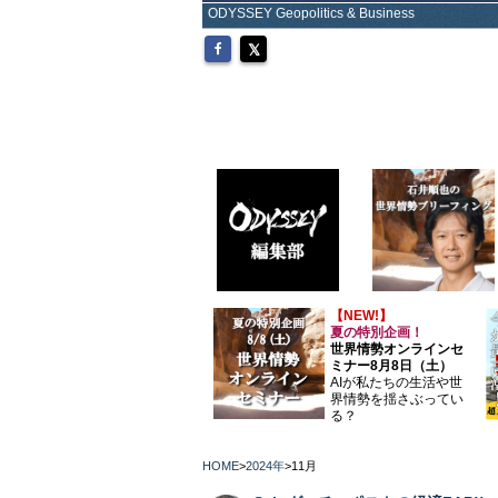
ODYSSEY Geopolitics & Business
【NEW!】
夏の特別企画！
世界情勢オンラインセ
ミナー8月8日（土）
AIが私たちの生活や世
界情勢を揺さぶってい
る？
HOME
>
2024年
>
11月