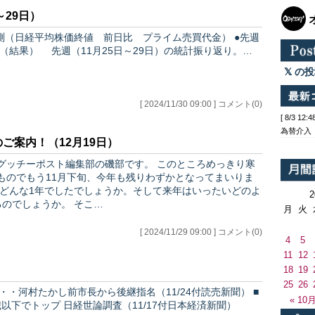
～29日）
（日経平均株価終値 前日比 プライム売買代金） ●先週
（結果） 先週（11月25日～29日）の統計振り返り。…
の投
[ 2024/11/30 09:00 ] コメント(0)
[ 8/3 1
為替介入
ご案内！（12月19日）
ーポスト編集部の磯部です。 このところめっきり寒
ものでもう11月下旬、今年も残りわずかとなってまいりま
うな1年になるのでしょうか。 そこ…
月
火
[ 2024/11/29 09:00 ] コメント(0)
4
5
11
12
18
19
25
26
・・河村たかし前市長から後継指名（11/24付読売新聞） ■
« 10
以下でトップ 日経世論調査（11/17付日本経済新聞）