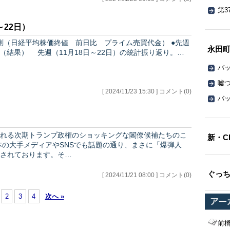
第3
～22日）
（日経平均株価終値 前日比 プライム売買代金） ●先週
永田
（結果） 先週（11月18日～22日）の統計振り返り。…
バッ
嘘
[ 2024/11/23 15:30 ] コメント(0)
バッ
れる次期トランプ政権のショッキングな閣僚候補たちのこ
新・C
されております。そ…
ぐっ
[ 2024/11/21 08:00 ] コメント(0)
2
3
4
次へ »
前