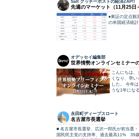
Salt グッチーポストの経済ZAP!!
先週のマーケット（11月25日
●東証の定点観測
の米国経済統計
オデッセイ編集部
世界情勢オンラインセミナーの
こんにちは、グッチ
くなり、早い
した。 今年はどんな1年でしたでしょうか。そして来年はいったいどのよ
永田町ディープスロート
名古屋市長選挙
■ 名古屋市長選挙、広沢一郎氏が初当選・
国民民主党の支持率、過去最高11% 39歳