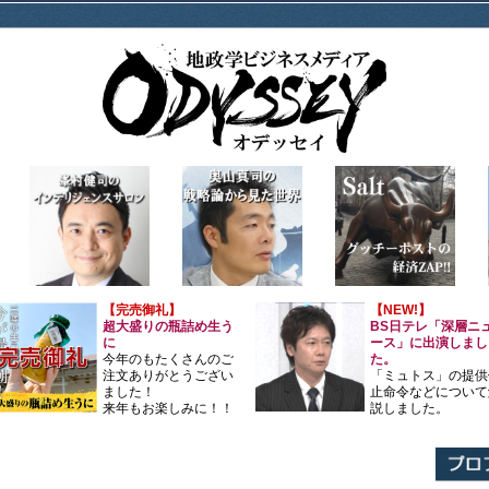
【完売御礼】
【NEW!】
超大盛りの瓶詰め生う
BS日テレ「深層ニ
に
ース」に出演しまし
今年のもたくさんのご
た。
注文ありがとうござい
「ミュトス」の提供
ました！
止命令などについて
来年もお楽しみに！！
説しました。