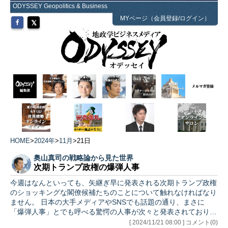
ODYSSEY Geopolitics & Business
MYページ（会員登録/ログイン）
HOME
>
2024年
>
11月
>
21日
奥山真司の戦略論から見た世界
次期トランプ政権の爆弾人事
今週はなんといっても、矢継ぎ早に発表される次期トランプ政権
のショッキングな閣僚候補たちのことについて触れなければなり
ません。 日本の大手メディアやSNSでも話題の通り、まさに
「爆弾人事」とでも呼べる驚愕の人事が次々と発表されておりま
す。そ…
[ 2024/11/21 08:00 ] コメント(0)