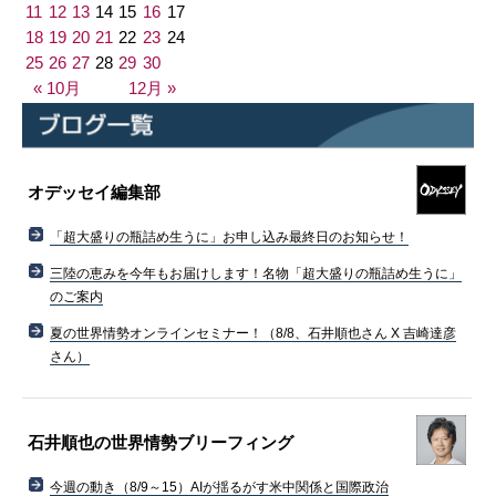
11
12
13
14
15
16
17
18
19
20
21
22
23
24
25
26
27
28
29
30
« 10月
12月 »
オデッセイ編集部
「超大盛りの瓶詰め生うに」お申し込み最終日のお知らせ！
三陸の恵みを今年もお届けします！名物「超大盛りの瓶詰め生うに」
のご案内
夏の世界情勢オンラインセミナー！（8/8、石井順也さん X 吉崎達彦
さん）
石井順也の世界情勢ブリーフィング
今週の動き（8/9～15）AIが揺るがす米中関係と国際政治