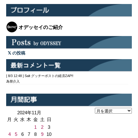
オデッセイのご紹介
の投稿
[ 8/3 12:48 ] Salt グッチーポストの経済ZAP!!
為替介入
2024年11月
月
火
水
木
金
土
日
1
2
3
4
5
6
7
8
9
10