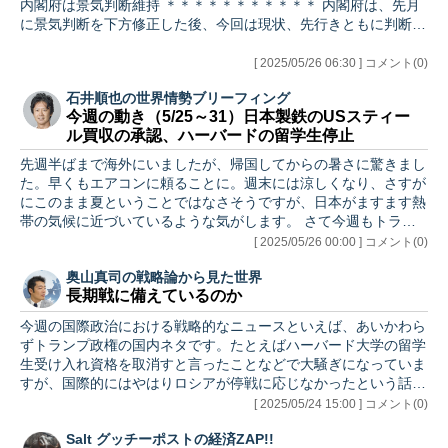
内閣府は景気判断維持 ＊＊＊＊＊＊＊＊＊＊＊ 内閣府は、先月
に景気判断を下方修正した後、今回は現状、先行きともに判断…
[ 2025/05/26 06:30 ] コメント(0)
石井順也の世界情勢ブリーフィング
今週の動き（5/25～31）日本製鉄のUSスティー
ル買収の承認、ハーバードの留学生停止
先週半ばまで海外にいましたが、帰国してからの暑さに驚きまし
た。早くもエアコンに頼ることに。週末には涼しくなり、さすが
にこのまま夏ということではなさそうですが、日本がますます熱
帯の気候に近づいているような気がします。 さて今週もトラン
プ政権…
[ 2025/05/26 00:00 ] コメント(0)
奥山真司の戦略論から見た世界
長期戦に備えているのか
今週の国際政治における戦略的なニュースといえば、あいかわら
ずトランプ政権の国内ネタです。たとえばハーバード大学の留学
生受け入れ資格を取消すと言ったことなどで大騒ぎになっていま
すが、国際的にはやはりロシアが停戦に応じなかったという話が
大きいで…
[ 2025/05/24 15:00 ] コメント(0)
Salt グッチーポストの経済ZAP!!