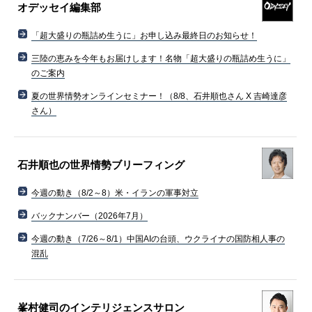
オデッセイ編集部
「超大盛りの瓶詰め生うに」お申し込み最終日のお知らせ！
三陸の恵みを今年もお届けします！名物「超大盛りの瓶詰め生うに」
のご案内
夏の世界情勢オンラインセミナー！（8/8、石井順也さん X 吉崎達彦
さん）
石井順也の世界情勢ブリーフィング
今週の動き（8/2～8）米・イランの軍事対立
バックナンバー（2026年7月）
今週の動き（7/26～8/1）中国AIの台頭、ウクライナの国防相人事の
混乱
峯村健司のインテリジェンスサロン