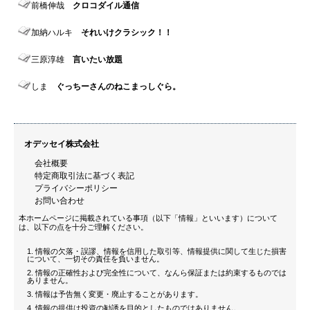
前橋伸哉
クロコダイル通信
加納ハルキ
それいけクラシック！！
三原淳雄
言いたい放題
しま
ぐっちーさんのねこまっしぐら。
オデッセイ株式会社
会社概要
特定商取引法に基づく表記
プライバシーポリシー
お問い合わせ
本ホームページに掲載されている事項（以下「情報」といいます）について
は、以下の点を十分ご理解ください。
情報の欠落・誤謬、情報を信用した取引等、情報提供に関して生じた損害
について、一切その責任を負いません。
情報の正確性および完全性について、なんら保証または約束するものでは
ありません。
情報は予告無く変更・廃止することがあります。
情報の提供は投資の勧誘を目的としたものではありません。