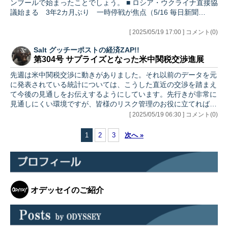
ンブールで始まったことでしょう。 ■ ロシア・ウクライナ直接協
議始まる 3年2カ月ぶり 一時停戦が焦点（5/16 毎日新聞…
[ 2025/05/19 17:00 ] コメント(0)
Salt グッチーポストの経済ZAP!!
第304号 サプライズとなった米中関税交渉進展
先週は米中関税交渉に動きがありました。それ以前のデータを元
に発表されている統計については、こうした直近の交渉を踏まえ
て今後の見通しをお伝えするようにしています。先行きが非常に
見通しにくい環境ですが、皆様のリスク管理のお役に立てれば幸
いです。…
[ 2025/05/19 06:30 ] コメント(0)
1
2
3
次へ »
オデッセイのご紹介