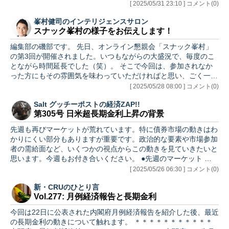
[ 2025/05/31 23:10 ] コメント(0)
峯村健司のインテリジェンスサロン
スナック峯村の様子をお伝えします！
編集部の磯部です。 先日、オンライン懇親会「スナック峯村」
の第3回が開催されました。いつもながらの大盛況で、毎度のこ
とながら時間延長でした（笑）。 そこで今回は、参加されなか
った方にもその雰囲気を味わっていただければと思い、ごく一部
の内…
[ 2025/05/28 08:00 ] コメント(0)
Salt グッチーポストの経済ZAP!!
第305号 日米超長期金利上昇の背景
先週も再びマーケットが荒れています。特に債券市場の動きはわ
かりにくい部分もありますが重要です。政治的な要素や市場参加
者の需給面など、いくつかの視点からこの動きを見ていきたいと
思います。今週もお付き合いください。 ●先週のマーケット ・石
破…
[ 2025/05/26 06:30 ] コメント(0)
新・CRUのひとり言
Vol.277: 月例経済報告と長期金利
今回は22日に公表された内閣府月例経済報告を紹介した後、最近
の長期金利の動きについて触れます。 ＊＊＊＊＊＊＊＊＊＊＊