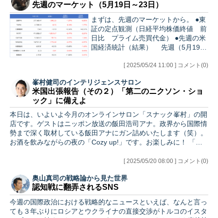
先週のマーケット（5月19日～23日）
まずは、先週のマーケットから。 ●東
証の定点観測（日経平均株価終値 前
日比 プライム売買代金） ●先週の米
国経済統計（結果） 先週（5月19日
～23日）の統計振り返り…
[ 2025/05/24 11:00 ] コメント(0)
峯村健司のインテリジェンスサロン
米国出張報告（その２）「第二のニクソン・ショ
ック」に備えよ
本日は、いよいよ今月のオンラインサロン「スナック峯村」の開
店です。ゲストはニッポン放送の飯田浩司アナ。政界から国際情
勢まで深く取材している飯田アナにガン詰めいたします（笑）。
お酒を飲みながらの夜の「Cozy up!」です。お楽しみに！ 「…
[ 2025/05/20 08:00 ] コメント(0)
奥山真司の戦略論から見た世界
認知戦に翻弄されるSNS
今週の国際政治における戦略的なニュースといえば、なんと言っ
ても３年ぶりにロシアとウクライナの直接交渉がトルコのイスタ