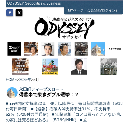
ODYSSEY Geopolitics & Business
MYページ（会員登録/ログイン）
HOME
>
2025年
>
5月
永田町ディープスロート
備蓄米で衆参ダブル選挙！？
■ 石破内閣支持率22％ 発足以降最低 毎日新聞世論調査（5/18
付毎日新聞） ■【速報】石破内閣支持率は31％、不支持率
52％（5/25付共同通信） ■ 江藤農相「コメは買ったことない 私
の家には売るほどある」（5/19付NHK） ■ 立…