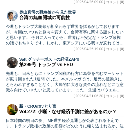
[ 2025/04/26 09:00 ] コメント(0)
奥山真司の戦略論から見た世界
台湾の無血開城の可能性
今週もトランプ大統領が相変わらず世界を揺るがしております
が、今回はいつもと趣向を変えて、台湾有事に関する話をしたい
と思います。 今月に入ってから、世界は不安定なトランプ政権
の話でもちきりです。しかし、東アジアにいる我々が忘れてはな
らないの…
[ 2025/04/25 19:00 ] コメント(0)
Salt グッチーポストの経済ZAP!!
第299号 トランプ vs FED
先週も、日米ともにトランプ関税の行方に為替を含むマーケット
が振り回された1週間でした。本メルマガでは、足元の値動きに
とらわれすぎることなく、大局的に大きな資金の流れなどにも意
識を向けていきたいと思っています。 また、先週はパウエル
FRB議…
[ 2025/04/21 06:30 ] コメント(0)
新・CRUのひとり言
Vol.272: 小噺・なぜ経済予測に差があるのか？
日本時間の明日の夜、IMF世界経済見通しが公表される予定で
す。トランプ政権の政策の影響がどのように織り込まれるか、注