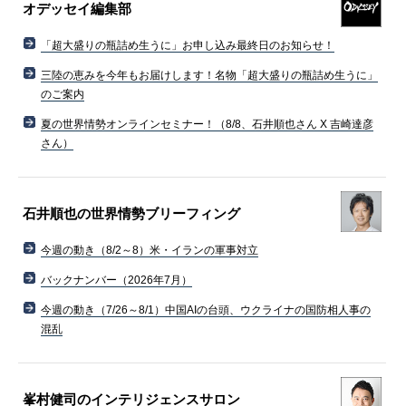
オデッセイ編集部
「超大盛りの瓶詰め生うに」お申し込み最終日のお知らせ！
三陸の恵みを今年もお届けします！名物「超大盛りの瓶詰め生うに」
のご案内
夏の世界情勢オンラインセミナー！（8/8、石井順也さん X 吉崎達彦
さん）
石井順也の世界情勢ブリーフィング
今週の動き（8/2～8）米・イランの軍事対立
バックナンバー（2026年7月）
今週の動き（7/26～8/1）中国AIの台頭、ウクライナの国防相人事の
混乱
峯村健司のインテリジェンスサロン