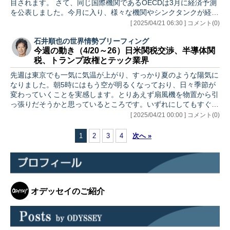
目されます。 さて、同じ国際機関であるOECDは3月に経済予測
を公表しました。今月に入り、様々な機関やシンクタンクが経済
予…
[ 2025/04/21 06:30 ] コメント(0)
石井順也の世界情勢ブリーフィング
今週の動き（4/20～26）日米関税交渉、半導体関
税、トランプ政権とテック業界
先週は東京でも一気に気温が上がり、すっかり夏のような陽気に
なりました。朝5時にはもう空が明るくなっており、日々季節が
変わっていくことを実感します。とりあえず扇風機を物置から引
っ張りだそうかと思っているところです。いずれにしてもすぐに
エアコン…
[ 2025/04/21 00:00 ] コメント(0)
1
2
3
4
次へ »
オデッセイのご紹介