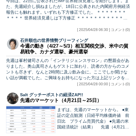
今回は、22日に公表されたIMF世界経済見通しを紹介します。ま
た、先週紹介し損ねましたが、18日に公表された内閣府月例経済
報告にも触れます。いずれも下方修正でした。 ＊＊＊＊＊＊＊
＊＊＊＊ 世界経済見通しは下方修正 ＊＊＊＊＊＊＊＊＊＊＊…
[ 2025/04/28 06:30 ] コメント(0)
石井順也の世界情勢ブリーフィング
今週の動き（4/27～5/3）相互関税交渉、米中の貿
易戦争、カナダ選挙、豪州選挙
先週は峯村健司さんの「インテリジェンスサロン」の懇親会があ
りました。奥山真司さんもゲストに加わり、読者の方からのコメ
ントも尽きず、なんと2時間に及ぶ飲み会に。ここでしか聞けな
い話が満載でした。ご興味をお持ちになった方は上記リンクをご
覧下さい…
[ 2025/04/28 00:00 ] コメント(0)
Salt グッチーポストの経済ZAP!!
先週のマーケット（4月21日～25日）
まずは、先週のマーケットから。 ●東
証の定点観測（日経平均株価終値 前
日比 プライム売買代金） ●先週の米
国経済統計（結果） 先週（4月21日
～25日）の統計振り返り…