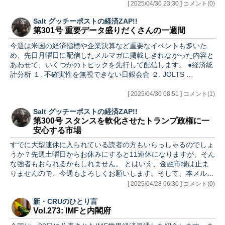
[ 2025/04/30 23:30 ] コメント(0)
Salt グッチーポストの経済ZAP!!
第301号 重要データ盛りだくさんの一週間
今週は米国の経済指標や企業決算など重要なイベントも多いた
め、先日月曜日に配信したメルマガに掲載しきれなかった内容と
あわせて、いくつかのトピックを先行して配信します。 ●経済統
計分析 １. 不確実性を無視できない日銀会合 ２. JOLTS …
[ 2025/04/30 08:51 ] コメント(1)
Salt グッチーポストの経済ZAP!!
第300号 スタンスを軟化させたトランプ政権に一
安心する市場
すでに大型連休に入られている読者の方もいらっしゃるのでしょ
うか？先週土曜日からお休みにすると11連休になりますが、そん
な強者もおられるかもしれません。 とはいえ、金融市場は止ま
りませんので、今週もよろしくお願いします。そして、本メルマ
ガも…
[ 2025/04/28 06:30 ] コメント(0)
新・CRUのひとり言
Vol.273: IMFと内閣府