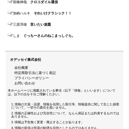
前橋伸哉
クロコダイル通信
加納ハルキ
それいけクラシック！！
三原淳雄
言いたい放題
しま
ぐっちーさんのねこまっしぐら。
オデッセイ株式会社
会社概要
特定商取引法に基づく表記
プライバシーポリシー
お問い合わせ
本ホームページに掲載されている事項（以下「情報」といいます）について
は、以下の点を十分ご理解ください。
情報の欠落・誤謬、情報を信用した取引等、情報提供に関して生じた損害
について、一切その責任を負いません。
情報の正確性および完全性について、なんら保証または約束するものでは
ありません。
情報は予告無く変更・廃止することがあります。
情報の提供は投資の勧誘を目的としたものではありません。