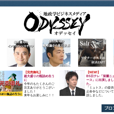
【完売御礼】
【NEW!】
超大盛りの瓶詰め生う
BS日テレ「深層ニ
に
ース」に出演しまし
今年のもたくさんのご
た。
注文ありがとうござい
「ミュトス」の提供
ました！
止命令などについて
来年もお楽しみに！！
説しました。