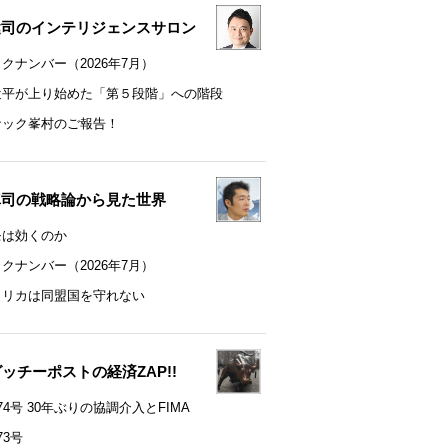
健司のインテリジェンスサロン
クナンバー（2026年7月）
近平が上り始めた「第５段階」への階段
ナック峯村のご報告！
真司の戦略論から見た世界
モは効くのか
クナンバー（2026年7月）
メリカは同盟国を守れない
t グッチーポストの経済ZAP!!
74号 30年ぶりの協調介入とFIMA
73号