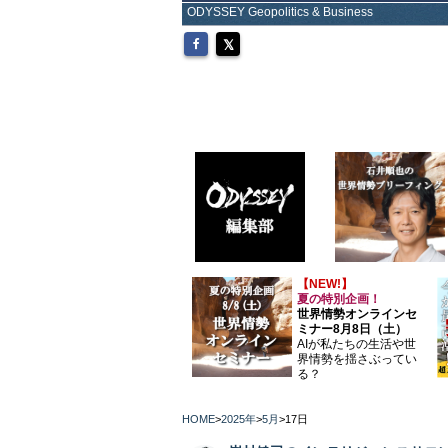
ODYSSEY Geopolitics & Business
【NEW!】
夏の特別企画！
世界情勢オンラインセ
ミナー8月8日（土）
AIが私たちの生活や世
界情勢を揺さぶってい
る？
HOME
>
2025年
>
5月
>
17日