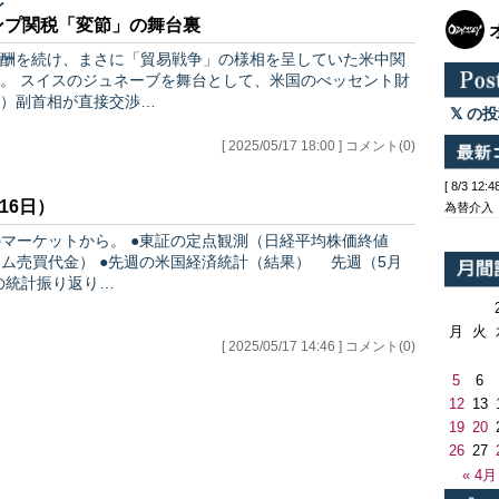
ン
ンプ関税「変節」の舞台裏
酬を続け、まさに「貿易戦争」の様相を呈していた米中関
ント財
）副首相が直接交渉…
の投
[ 2025/05/17 18:00 ] コメント(0)
[ 8/3 1
16日）
為替介入
のマーケットから。 ●東証の定点観測（日経平均株価終値
の米国経済統計（結果） 先週（5月
）の統計振り返り…
月
火
[ 2025/05/17 14:46 ] コメント(0)
5
6
12
13
19
20
26
27
« 4月