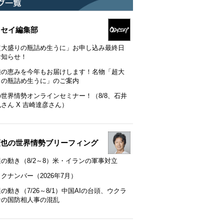
ッセイ編集部
超大盛りの瓶詰め生うに」お申し込み最終日
お知らせ！
陸の恵みを今年もお届けします！名物「超大
りの瓶詰め生うに」のご案内
の世界情勢オンラインセミナー！（8/8、石井
さん X 吉崎達彦さん）
順也の世界情勢ブリーフィング
の動き（8/2～8）米・イランの軍事対立
クナンバー（2026年7月）
の動き（7/26～8/1）中国AIの台頭、ウクラ
ナの国防相人事の混乱