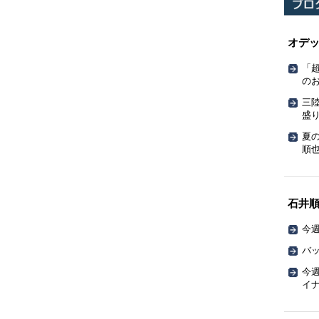
オデ
「
の
三
盛
夏
順也
石井
今週
バッ
今週
イ