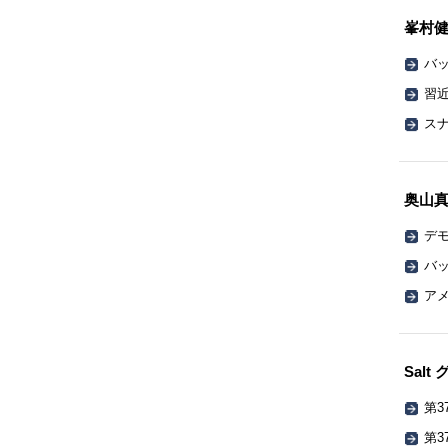
峯村
バッ
習
ス
奥山
デ
バッ
ア
Sal
第3
第3