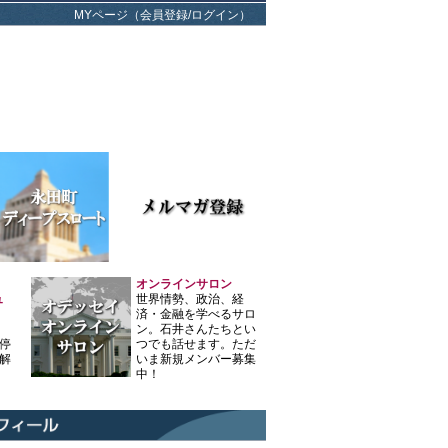
MYページ（会員登録/ログイン）
オンラインサロン
ュ
世界情勢、政治、経
済・金融を学べるサロ
ン。石井さんたちとい
停
つでも話せます。ただ
解
いま新規メンバー募集
中！