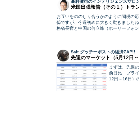
峯村健司のインテリジェンスサロ
米国出張報告（その１）トラ
お互いをののしり合うかのように関税の応
係ですが、今週初めに大きく動きましたね。 スイスのジュネーブを舞台として、米国のべッセ
務省長官と中国の何立峰（ホーリーフォン
Salt グッチーポストの経済ZAP!!
先週のマーケット（5月12日～
まずは、先週
前日比 プライム売買代金） ●先週
12日～16日