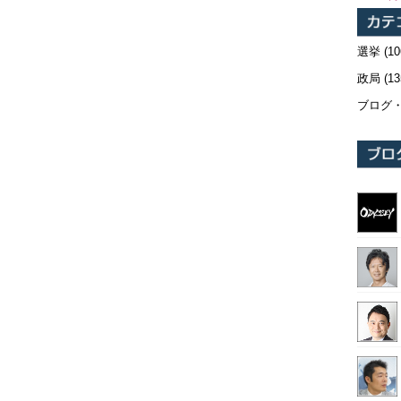
選挙
(10
政局
(13
ブログ