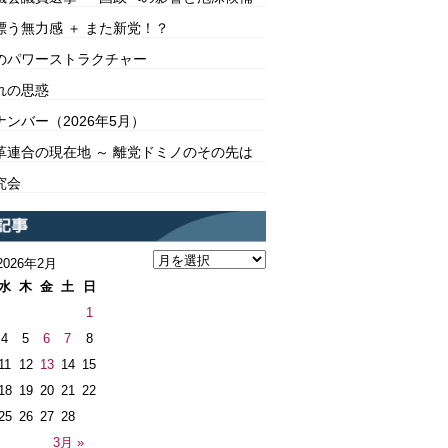
漂う無力感 ＋ また新党！？
のパワーストラクチャー
れの思惑
ンバー（2026年5月）
革連合の現在地 ～ 離党ドミノのその先は
究会
2026年2月
水
木
金
土
日
1
4
5
6
7
8
11
12
13
14
15
18
19
20
21
22
25
26
27
28
3月 »