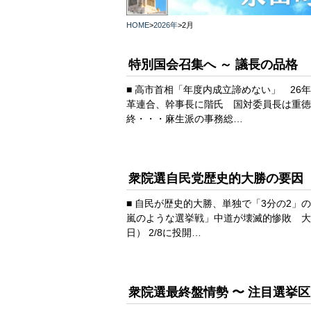
HOME
>
2026年
>
2月
特別国会召集へ ～ 議長の品格
■ 高市首相「年度内成立諦めない」 26年
革連合、幹事長に階氏 国対委員長は重徳氏
終・・・麻生派の事務総…
衆院選自民党歴史的大勝の要因
■ 自民が歴史的大勝、単独で「3分の2」の
嵐のような選挙戦」中道が壊滅的惨敗 大物
日） 2/8に投開…
衆院選最終盤情勢 〜 注目選挙