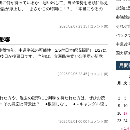
後に何が待っているか、思い出して」自民優勢を念頭に訴え
政治に
解散話が浮上し、「まさかこの時期に！？」「本当にやるの
参議院
それぞ
[ 2026/02/07 23:15 ] コメント(0)
バックナ
の影響
中道改
終盤情勢、中道半減の可能性（2/5付日本経済新聞） 1/27に
国力研
後日が投票日です。 当初は、立憲民主党と公明党が新党
[ 2026/02/06 23:45 ] コメント(0)
月
火
された方や、過去の記事にご興味を持たれた方は、ぜひお読
2
3
へ 〜 その意図と背景は？ ●根回しなし ●スキャンダル隠し
9
10
16
17
23
24
[ 2026/02/01 00:00 ] コメント(0)
« 1月