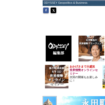
ODYSSEY Geopolitics & Business
おかげさまで大盛況
世界情勢オンラインセ
ミナー
次回の開催もお楽しみ
に！