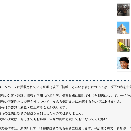
ホームページに掲載されている事項（以下「情報」といいます）については、以下の点を十
情報の欠落・誤謬、情報を信用した取引等、情報提供に関して生じた損害について、一切そ
情報の正確性および完全性について、なんら保証または約束するものではありません。
情報は予告無く変更・廃止することがあります。
情報の提供は投資の勧誘を目的としたものではありません。
投資の決定は、あくまでもお客様ご自身の判断と責任でおこなってください。
報の著作権は、原則として、情報提供者である著者に帰属します。許諾無く複製、再配信、