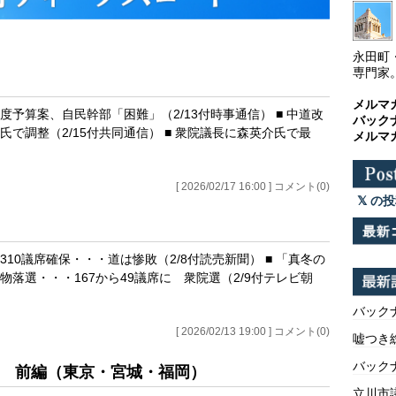
永田町
専門家
メルマ
度予算案、自民幹部「困難」（2/13付時事通信） ■ 中道改
バック
で調整（2/15付共同通信） ■ 衆院議長に森英介氏で最
メルマ
[ 2026/02/17 16:00 ] コメント(0)
の投
310議席確保・・・道は惨敗（2/8付読売新聞） ■ 「真冬の
落選・・・167から49議席に 衆院選（2/9付テレビ朝
バックナ
[ 2026/02/13 19:00 ] コメント(0)
嘘つき
バックナ
区 前編（東京・宮城・福岡）
立川市