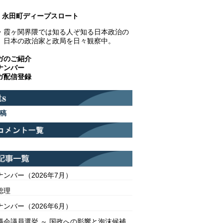
永田町ディープスロート
・霞ヶ関界隈では知る人ぞ知る日本政治の
。日本の政治家と政局を日々観察中。
ガのご紹介
ナンバー
ガ配信登録
稿
ンバー（2026年7月）
総理
ンバー（2026年6月）
議会議員選挙 ～ 国政への影響と泡沫候補