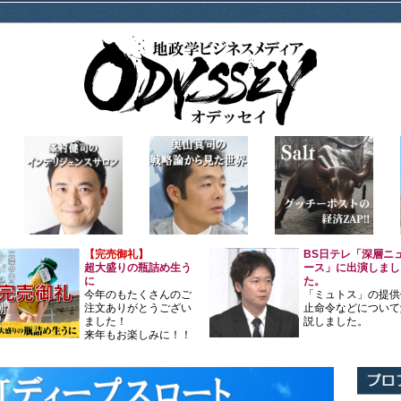
【完売御礼】
BS日テレ「深層ニ
超大盛りの瓶詰め生う
ース」に出演しまし
に
た。
今年のもたくさんのご
「ミュトス」の提供
注文ありがとうござい
止命令などについて
ました！
説しました。
来年もお楽しみに！！