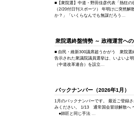
■【衆院選】中道・野田佳彦代表「熱狂の
（2/20付日刊スポーツ） 年明けに突然
か？」「いくらなんでも無謀だろう…
衆院選終盤情勢 ～ 政権運営へ
■ 自民・維新300議席超うかがう 衆院選
告示された衆議院議員選挙は、いよいよ明
（中道改革連合）を設立…
バックナンバー（2026年1月）
1月のバックナンバーです。 最近ご登録
みください。 1/13 通常国会冒頭解散
●師匠と同じ手法 …