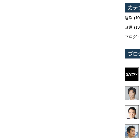
選挙
(10
政局
(13
ブログ