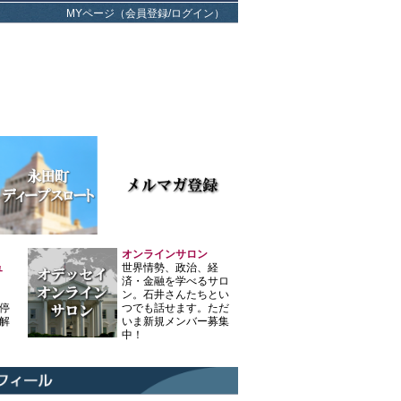
MYページ（会員登録/ログイン）
オンラインサロン
ュ
世界情勢、政治、経
済・金融を学べるサロ
ン。石井さんたちとい
停
つでも話せます。ただ
解
いま新規メンバー募集
中！