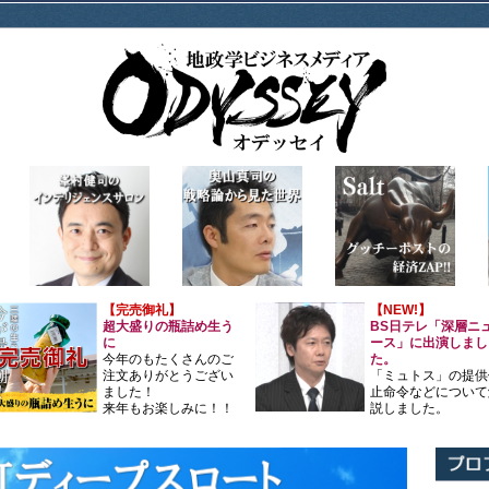
【完売御礼】
【NEW!】
超大盛りの瓶詰め生う
BS日テレ「深層ニ
に
ース」に出演しまし
今年のもたくさんのご
た。
注文ありがとうござい
「ミュトス」の提供
ました！
止命令などについて
来年もお楽しみに！！
説しました。