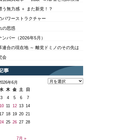
漂う無力感 ＋ また新党！？
のパワーストラクチャー
れの思惑
ンバー（2026年5月）
革連合の現在地 ～ 離党ドミノのその先は
究会
2026年6月
水
木
金
土
日
3
4
5
6
7
10
11
12
13
14
17
18
19
20
21
24
25
26
27
28
7月 »