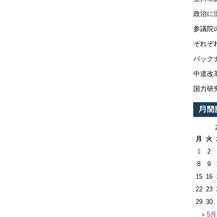
政治に
参議院
それぞ
バックナ
中道改
国力研
月
火
1
2
8
9
15
16
22
23
29
30
« 5月