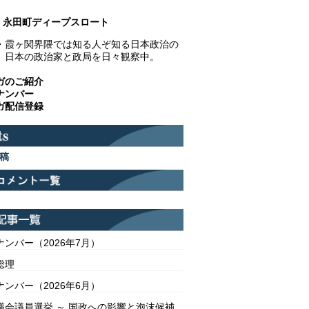
永田町ディープスロート
・霞ヶ関界隈では知る人ぞ知る日本政治の
。日本の政治家と政局を日々観察中。
ガのご紹介
ナンバー
ガ配信登録
稿
ンバー（2026年7月）
総理
ンバー（2026年6月）
議会議員選挙 ～ 国政への影響と泡沫候補