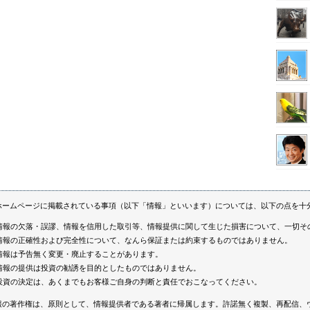
ホームページに掲載されている事項（以下「情報」といいます）については、以下の点を十
情報の欠落・誤謬、情報を信用した取引等、情報提供に関して生じた損害について、一切そ
情報の正確性および完全性について、なんら保証または約束するものではありません。
情報は予告無く変更・廃止することがあります。
情報の提供は投資の勧誘を目的としたものではありません。
投資の決定は、あくまでもお客様ご自身の判断と責任でおこなってください。
報の著作権は、原則として、情報提供者である著者に帰属します。許諾無く複製、再配信、