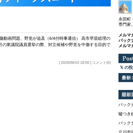
永田町
専門家
メルマ
傷動画問題、野党が追及（6/4付時事通信） 高市早苗総理の
バック
月の衆議院議員選挙の際、対立候補や野党を中傷する目的で
メルマ
[ 2026/06/10 18:00 ] コメント(0)
の投
バックナ
嘘つき
バックナ
立川市