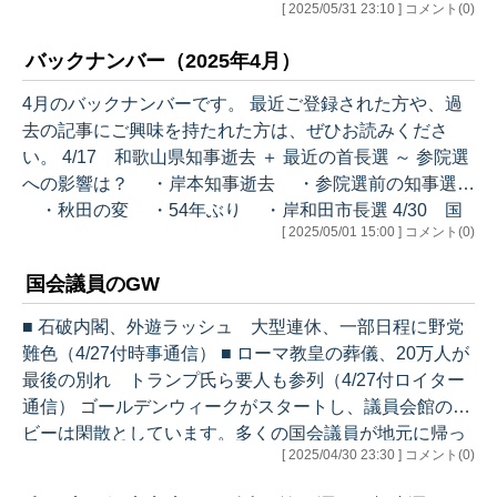
[ 2025/05/31 23:10 ] コメント(0)
りを示唆 「増税大連立」批判は「的外れ」(5/26付産経
新聞） ■ 小泉農相、備蓄米は5キロ2000円程度で店頭に
バックナンバー（2025年4月）
－随意契約方式（5/26付ブルームバーグ） 昨秋の発足以
降、石破茂内閣の人気は捗々しくありません。5/17-18に
4月のバックナンバーです。 最近ご登録された方や、過
毎日新聞が行った世論調査では、発足以来最低の22％を
去の記事にご興味を持たれた方は、ぜひお読みくださ
記録しました。江藤拓農林水産大臣（当時…
い。 4/17 和歌山県知事逝去 ＋ 最近の首長選 ～ 参院選
への影響は？ ・岸本知事逝去 ・参院選前の知事選
・秋田の変 ・54年ぶり ・岸和田市長選 4/30 国
[ 2025/05/01 15:00 ] コメント(0)
会議員のGW ・20人中15人 ・バチカンよりアジア
・議連外交 ・彦根市長選挙 各記事の概要は、ブログ
国会議員のGW
の該当日に掲載しています。 配信はこちらからお願いし
ます。 過去のバックナンバーはこちらをご覧ください。
■ 石破内閣、外遊ラッシュ 大型連休、一部日程に野党
…
難色（4/27付時事通信） ■ ローマ教皇の葬儀、20万人が
最後の別れ トランプ氏ら要人も参列（4/27付ロイター
通信） ゴールデンウィークがスタートし、議員会館のロ
ビーは閑散としています。多くの国会議員が地元に帰っ
[ 2025/04/30 23:30 ] コメント(0)
ているか、外遊しているかで不在だからです。 国会議員
がゴールデンウィークや夏休み・年末年始に海外視察に