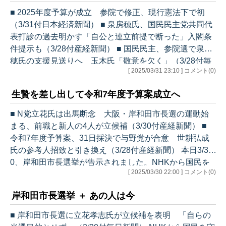
0 生贄を差し出して令和7年度予算案成立へ ・現行憲
■ 2025年度予算が成立 参院で修正、現行憲法下で初
法下初 ・条件つき 3/31 新年度予算成立 ＋ 内ゲバの
（3/31付日本経済新聞） ■ 泉房穂氏、国民民主党共同代
DNA ・突然の暴露 ・不都合…
表打診の過去明かす「自公と連立前提で断った」入閣条
件提示も（3/28付産経新聞） ■ 国民民主、参院選で泉房
穂氏の支援見送りへ 玉木氏「敬意を欠く」（3/28付毎
[ 2025/03/31 23:10 ] コメント(0)
日新聞） 2025年度予算が、参議院で再び修正された上で
衆議院に戻され、本会議で同意を得て成立しました。一
生贄を差し出して令和7年度予算案成立へ
時は年度内の成立が危ぶまれましたが、与党が日本維新
の会を取り込んで賛成多数を確保し、事なきを得た格好
■ N党立花氏は出馬断念 大阪・岸和田市長選の運動始
です。 さて、元明石市長の泉房穂氏のXへの投稿が物議
まる、前職と新人の4人が立候補（3/30付産経新聞） ■
を醸しています。国民民主党の玉木雄一郎代表が泉氏の
令和7年度予算案、31日採決で与野党が合意 世耕弘成
投稿内容を否定…
氏の参考人招致と引き換え（3/28付産経新聞） 本日3/3
0、岸和田市長選挙が告示されました。NHKから国民を
[ 2025/03/30 22:00 ] コメント(0)
守る党の立花孝志党首は、立候補への意欲を示していた
のですが、断念したようです。しかし、出馬せずに前職
岸和田市長選挙 ＋ あの人は今
の永野耕平氏を応援するとのこと。 当選を目的としない
立候補が問題視されているため、法改正などの動きを懸
■ 岸和田市長選に立花孝志氏が立候補を表明 「自らの
念し、今回はおとなしくすることにしたのでしょうか。