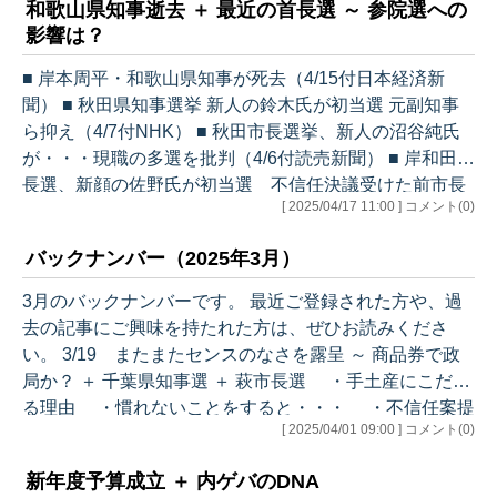
和歌山県知事逝去 ＋ 最近の首長選 ～ 参院選への
行くのは定番ですが、「本当に必要なのか」という国民
影響は？
からの疑問や批判の声は年々高まっているように感じま
す。特に今年は、物価高と裏金問題に端を発する政治資
■ 岸本周平・和歌山県知事が死去（4/15付日本経済新
金への不信感とで、否定的な見方がより強いように感じ
聞） ■ 秋田県知事選挙 新人の鈴木氏が初当選 元副知事
ます。 今年は夏に参議院…
ら抑え（4/7付NHK） ■ 秋田市長選挙、新人の沼谷純氏
が・・・現職の多選を批判（4/6付読売新聞） ■ 岸和田市
長選、新顔の佐野氏が初当選 不信任決議受けた前市長
[ 2025/04/17 11:00 ] コメント(0)
ら破る（4/6付朝日新聞） 和歌山県知事の岸本周平氏が
亡くなられました。2022年に国政から県政に転じて2年
バックナンバー（2025年3月）
余り。まだ1期目の途中でした。68歳の志半ばでの急な
ご逝去に、各方面に衝撃が走りました。ご冥福をお祈り
3月のバックナンバーです。 最近ご登録された方や、過
します。 また、4/6に秋田県知事選・秋田市長選・岸和
去の記事にご興味を持たれた方は、ぜひお読みくださ
田市長選が行われました。スキャンダルで耳目を集めた
い。 3/19 またまたセンスのなさを露呈 ～ 商品券で政
岸和田…
局か？ ＋ 千葉県知事選 ＋ 萩市長選 ・手土産にこだわ
る理由 ・慣れないことをすると・・・ ・不信任案提
[ 2025/04/01 09:00 ] コメント(0)
出の可能性 ・千葉県知事選挙と萩市長選挙 3/27 岸和
田市長選挙 ＋ あの人は今 ・2度の不信任決議 ・驚
新年度予算成立 ＋ 内ゲバのDNA
きの選択 ・落選後の人生 ・格闘家デビュー！？ 3/3