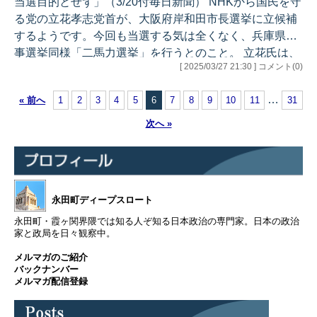
当選目的とせず」（3/20付毎日新聞） NHKから国民を守
候補者には公職選挙法上の様々な制約があります。それ
る党の立花孝志党首が、大阪府岸和田市長選挙に立候補
でもかなり好き勝手やっ…
するようです。今回も当選する気は全くなく、兵庫県知
事選挙同様「二馬力選挙」を行うとのこと。 立花氏は、
[ 2025/03/27 21:30 ] コメント(0)
3/16に行われた千葉県知事選挙の投票日前日の演説時に
ナタで襲われ、負傷しています。普通の人とは常識も感
…
« 前へ
1
2
3
4
5
6
7
8
9
10
11
31
覚もかなり異なるように見えますが、「怖かった」と語
っていたため、暫くは活動を控えるのかと思いきや、そ
次へ »
んなことはないようです。 「もう政治家を辞めたい」と
も言っているようなので、無理をしなくても良いと思い
ます。何が彼を駆り立てるの…
永田町ディープスロート
永田町・霞ヶ関界隈では知る人ぞ知る日本政治の専門家。日本の政治
家と政局を日々観察中。
メルマガのご紹介
バックナンバー
メルマガ配信登録