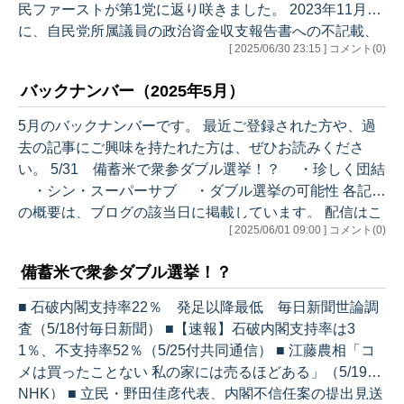
民ファーストが第1党に返り咲きました。 2023年11月
に、自民党所属議員の政治資金収支報告書への不記載、
[ 2025/06/30 23:15 ] コメント(0)
所謂「裏金問題」が大手メディアで報じられるようにな
って以降、自民党は国政選挙のみならず、地方選挙や首
バックナンバー（2025年5月）
長選挙でも苦しい戦いが続いていました。 当然、都議選
も厳しい結果が予想されていました。清和会を中心とし
5月のバックナンバーです。 最近ご登録された方や、過
た国政における裏金問題のみならず、都議会自民党にも
去の記事にご興味を持たれた方は、ぜひお読みくださ
不記載が発覚したからです。そのため、党本部は、不記
い。 5/31 備蓄米で衆参ダブル選挙！？ ・珍しく団結
載のあった議員のうち自…
・シン・スーパーサブ ・ダブル選挙の可能性 各記事
の概要は、ブログの該当日に掲載しています。 配信はこ
[ 2025/06/01 09:00 ] コメント(0)
ちらからお願いします。 過去のバックナンバーはこちら
をご覧ください。…
備蓄米で衆参ダブル選挙！？
■ 石破内閣支持率22％ 発足以降最低 毎日新聞世論調
査（5/18付毎日新聞） ■【速報】石破内閣支持率は3
1％、不支持率52％（5/25付共同通信） ■ 江藤農相「コ
メは買ったことない 私の家には売るほどある」（5/19付
NHK） ■ 立民・野田佳彦代表、内閣不信任案の提出見送