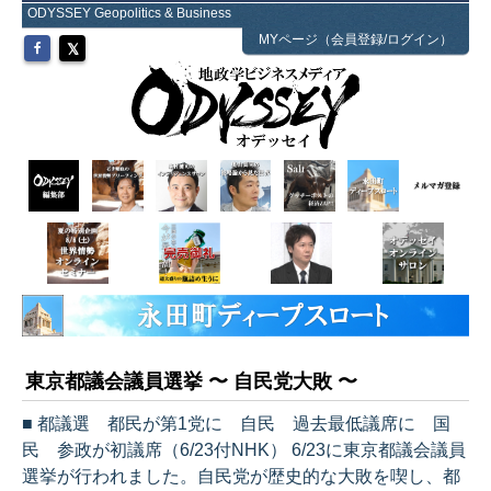
ODYSSEY Geopolitics & Business
MYページ（会員登録/ログイン）
東京都議会議員選挙 〜 自民党大敗 〜
■ 都議選 都民が第1党に 自民 過去最低議席に 国
民 参政が初議席（6/23付NHK） 6/23に東京都議会議員
選挙が行われました。自民党が歴史的な大敗を喫し、都