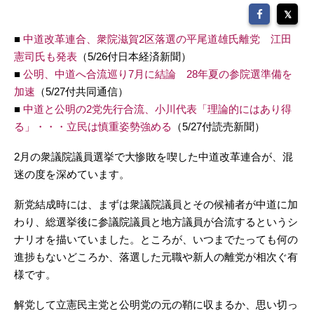
■
中道改革連合、衆院滋賀2区落選の平尾道雄氏離党 江田
憲司氏も発表
（5/26付日本経済新聞）
■
公明、中道へ合流巡り7月に結論 28年夏の参院選準備を
加速
（5/27付共同通信）
■
中道と公明の2党先行合流、小川代表「理論的にはあり得
る」・・・立民は慎重姿勢強める
（5/27付読売新聞）
2月の衆議院議員選挙で大惨敗を喫した中道改革連合が、混
迷の度を深めています。
新党結成時には、まずは衆議院議員とその候補者が中道に加
わり、総選挙後に参議院議員と地方議員が合流するというシ
ナリオを描いていました。ところが、いつまでたっても何の
進捗もないどころか、落選した元職や新人の離党が相次ぐ有
様です。
解党して立憲民主党と公明党の元の鞘に収まるか、思い切っ