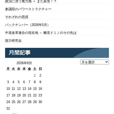
政治に漂う無力感 ＋ また新党！？
参議院のパワーストラクチャー
それぞれの思惑
バックナンバー（2026年5月）
中道改革連合の現在地 ～ 離党ドミノのその先は
国力研究会
2026年8月
月
火
水
木
金
土
日
1
2
3
4
5
6
7
8
9
10
11
12
13
14
15
16
17
18
19
20
21
22
23
24
25
26
27
28
29
30
31