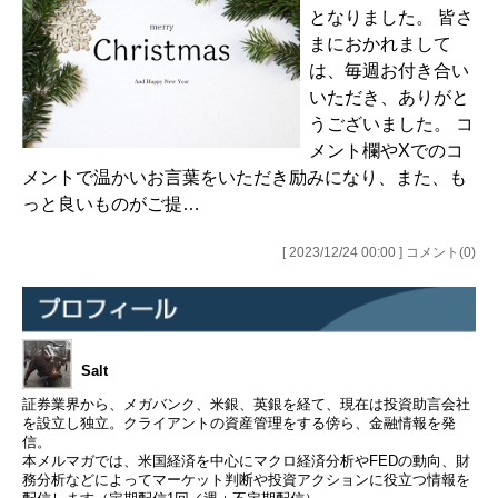
となりました。 皆さ
まにおかれまして
は、毎週お付き合い
いただき、ありがと
うございました。 コ
メント欄やXでのコ
メントで温かいお言葉をいただき励みになり、また、も
っと良いものがご提…
[ 2023/12/24 00:00 ] コメント(0)
Salt
証券業界から、メガバンク、米銀、英銀を経て、現在は投資助言会社
を設立し独立。クライアントの資産管理をする傍ら、金融情報を発
信。
本メルマガでは、米国経済を中心にマクロ経済分析やFEDの動向、財
務分析などによってマーケット判断や投資アクションに役立つ情報を