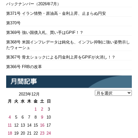
バックナンバー（2026年7月）
第371号 イラン情勢・原油高・金利上昇、止まらぬ円安
第370号
第369号 強い国債入札、買い手はGPIF！？
第368号 米国インフレデータは鈍化も、インフレ抑制に強い姿勢示し
たウォーシュ
第367号 骨太ショックによる円金利上昇をGPIFが火消し！？
第366号 FRBの改革
2023年12月
月
火
水
木
金
土
日
1
2
3
4
5
6
7
8
9
10
11
12
13
14
15
16
17
18
19
20
21
22
23
24