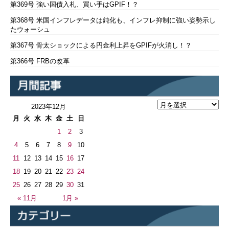
第369号 強い国債入札、買い手はGPIF！？
第368号 米国インフレデータは鈍化も、インフレ抑制に強い姿勢示し
たウォーシュ
第367号 骨太ショックによる円金利上昇をGPIFが火消し！？
第366号 FRBの改革
2023年12月
月
火
水
木
金
土
日
1
2
3
4
5
6
7
8
9
10
11
12
13
14
15
16
17
18
19
20
21
22
23
24
25
26
27
28
29
30
31
« 11月
1月 »