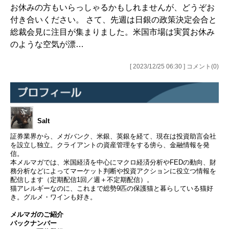
お休みの方もいらっしゃるかもしれませんが、どうぞお
付き合いください。 さて、先週は日銀の政策決定会合と
総裁会見に注目が集まりました。米国市場は実質お休み
のような空気が漂…
[ 2023/12/25 06:30 ] コメント(0)
Salt
証券業界から、メガバンク、米銀、英銀を経て、現在は投資助言会社
を設立し独立。クライアントの資産管理をする傍ら、金融情報を発
信。
本メルマガでは、米国経済を中心にマクロ経済分析やFEDの動向、財
務分析などによってマーケット判断や投資アクションに役立つ情報を
配信します（定期配信1回／週＋不定期配信）。
猫アレルギーなのに、これまで総勢9匹の保護猫と暮らしている猫好
き。グルメ・ワインも好き。
メルマガのご紹介
バックナンバー