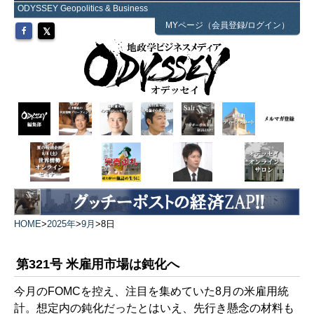
ODYSSEY Geopolitics & Business
MYページ（会員登録/ログイン）
HOME
>
2025年
>
9月
>
8日
第321号 米雇用市場は鈍化へ
今月のFOMCを控え、注目を集めていた8月の米雇用統
計。想定内の鈍化だったとはいえ、先行き懸念の材料も