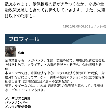
散見されます。景気後退の影がチラつくなか、今後の金
融政策見通しも含めてお伝えしていきます。 また、先週
は以下の記事も…
[ 2025/09/08 06:30 ] コメント(0)
Salt
証券業界から、メガバンク、米銀、英銀を経て、現在は投資助言会社
を設立し独立。クライアントの資産管理をする傍ら、金融情報を発
信。
本メルマガでは、米国経済を中心にマクロ経済分析やFEDの動向、財
務分析などによってマーケット判断や投資アクションに役立つ情報を
配信します（定期配信1回／週＋不定期配信）。
猫アレルギーなのに、これまで総勢9匹の保護猫と暮らしている猫好
き。グルメ・ワインも好き。
メルマガのご紹介
バックナンバー
メルマガ配信登録