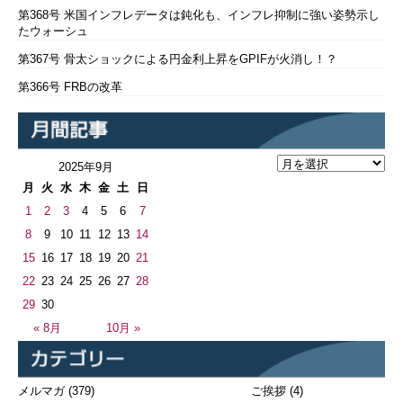
第368号 米国インフレデータは鈍化も、インフレ抑制に強い姿勢示し
たウォーシュ
第367号 骨太ショックによる円金利上昇をGPIFが火消し！？
第366号 FRBの改革
2025年9月
月
火
水
木
金
土
日
1
2
3
4
5
6
7
8
9
10
11
12
13
14
15
16
17
18
19
20
21
22
23
24
25
26
27
28
29
30
« 8月
10月 »
メルマガ
(379)
ご挨拶
(4)