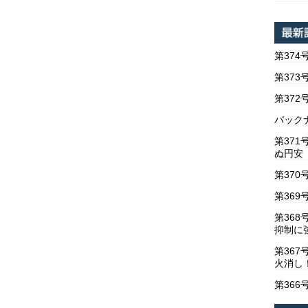
第374
第373
第37
バックナ
第37
ぬ円安
第370
第369
第36
抑制に
第367
火消し
第366