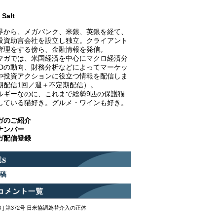
Salt
界から、メガバンク、米銀、英銀を経て、
投資助言会社を設立し独立。クライアント
管理をする傍ら、金融情報を発信。
マガでは、米国経済を中心にマクロ経済分
EDの動向、財務分析などによってマーケッ
や投資アクションに役立つ情報を配信しま
期配信1回／週＋不定期配信）。
ルギーなのに、これまで総勢9匹の保護猫
している猫好き。グルメ・ワインも好き。
ガのご紹介
ナンバー
ガ配信登録
稿
12:48 ] 第372号 日米協調為替介入の正体