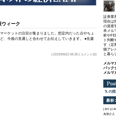
証券業
現在は
策ウィーク
の資産
本メル
マーケットの注目が集まりました。想定内だった点やちょ
析やF
ど、今後の見通しと合わせてお伝えしていきます。 ●先週
ト判断
す（定
猫アレ
と暮ら
[ 2025/09/22 06:30 ] コメント(0)
メルマ
バック
メルマ
の投
[ 8/3 
為替介入