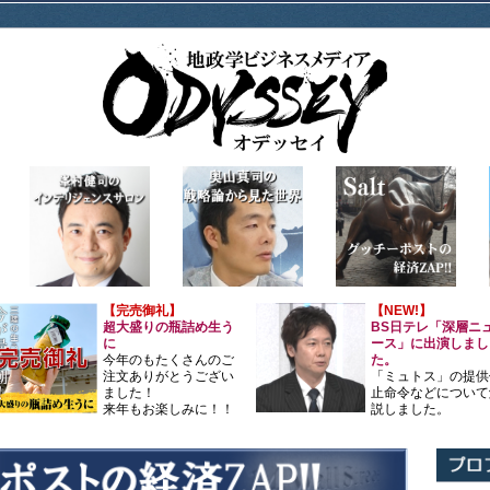
【完売御礼】
【NEW!】
超大盛りの瓶詰め生う
BS日テレ「深層ニ
に
ース」に出演しまし
今年のもたくさんのご
た。
注文ありがとうござい
「ミュトス」の提供
ました！
止命令などについて
来年もお楽しみに！！
説しました。