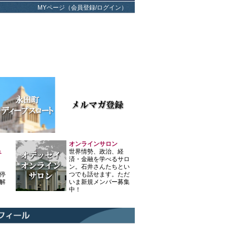
MYページ（会員登録/ログイン）
オンラインサロン
ュ
世界情勢、政治、経
済・金融を学べるサロ
ン。石井さんたちとい
停
つでも話せます。ただ
解
いま新規メンバー募集
中！