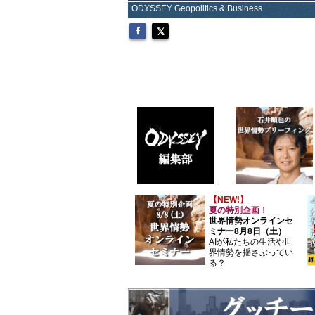
ODYSSEY Geopolitics & Business
【NEW!】
夏の特別企画！
世界情勢オンラインセ
ミナー8月8日（土）
AIが私たちの生活や世
界情勢を揺さぶってい
る？