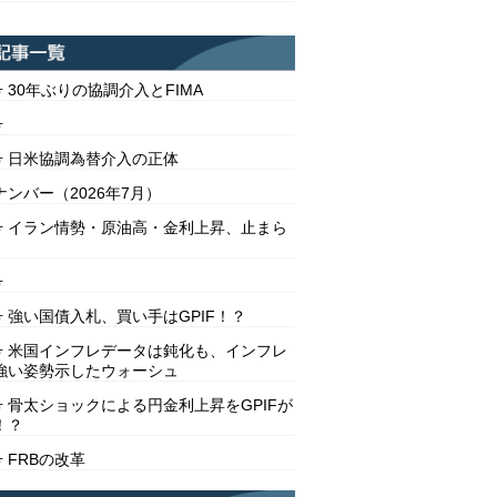
号 30年ぶりの協調介入とFIMA
号
2号 日米協調為替介入の正体
ンバー（2026年7月）
1号 イラン情勢・原油高・金利上昇、止まら
号
号 強い国債入札、買い手はGPIF！？
8号 米国インフレデータは鈍化も、インフレ
強い姿勢示したウォーシュ
号 骨太ショックによる円金利上昇をGPIFが
！？
号 FRBの改革