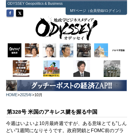
ODYSSEY Geopolitics & Business
MYページ（会員登録/ログイン）
HOME
>
2025年
>
10月
第328号 米国のアキレス腱を握る中国
今週はいよいよ10月最終週ですが、ある意味とても”しん
どい”1週間になりそうです。政府閉鎖とFOMC前のブラ