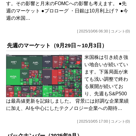
す。その影響と月末のFOMCへの影響も考えます。 ●先
週のマーケット ●プロローグ ・日銀は10月利上げ？ ●今
週の米国…
[ 2025/10/06 06:30 ] コメント(0)
先週のマーケット（9月29日～10月3日）
米国株は引き続き強
い地合いが続いてい
ます。下落局面が来
ても浅い調整で終わ
る展開が続いてお
り、先週もS&P500
は最高値更新を記録しました。 背景には好調な企業業績
に加え、AIを中心にしたテクノロジー企業への期待…
[ 2025/10/05 17:00 ] コメント(0)
バックナンバー（2025年9月）