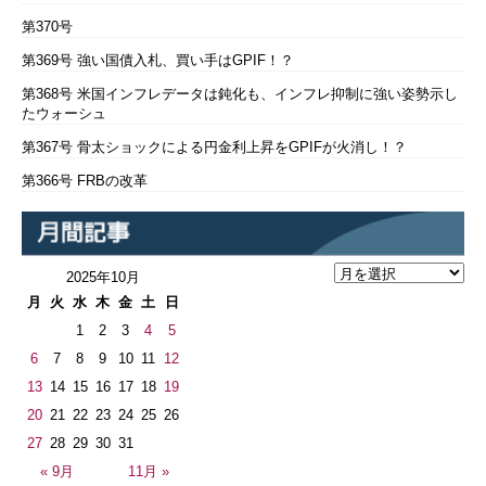
第370号
第369号 強い国債入札、買い手はGPIF！？
第368号 米国インフレデータは鈍化も、インフレ抑制に強い姿勢示し
たウォーシュ
第367号 骨太ショックによる円金利上昇をGPIFが火消し！？
第366号 FRBの改革
2025年10月
月
火
水
木
金
土
日
1
2
3
4
5
6
7
8
9
10
11
12
13
14
15
16
17
18
19
20
21
22
23
24
25
26
27
28
29
30
31
« 9月
11月 »