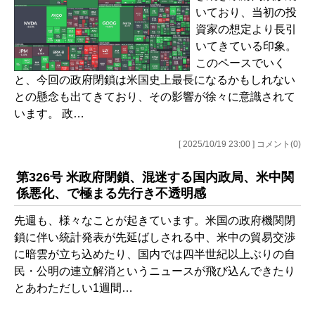
いており、当初の投
資家の想定より長引
いてきている印象。
このペースでいく
と、今回の政府閉鎖は米国史上最長になるかもしれない
との懸念も出てきており、その影響が徐々に意識されて
います。 政…
[ 2025/10/19 23:00 ] コメント(0)
第326号 米政府閉鎖、混迷する国内政局、米中関
係悪化、で極まる先行き不透明感
先週も、様々なことが起きています。米国の政府機関閉
鎖に伴い統計発表が先延ばしされる中、米中の貿易交渉
に暗雲が立ち込めたり、国内では四半世紀以上ぶりの自
民・公明の連立解消というニュースが飛び込んできたり
とあわただしい1週間…