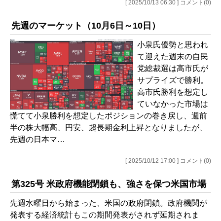
[ 2025/10/13 06:30 ] コメント(0)
先週のマーケット（10月6日～10日）
小泉氏優勢と思われ
て迎えた週末の自民
党総裁選は高市氏が
サプライズで勝利。
高市氏勝利を想定し
ていなかった市場は
慌てて小泉勝利を想定したポジションの巻き戻し、週前
半の株大幅高、円安、超長期金利上昇となりましたが、
先週の日本マ…
[ 2025/10/12 17:00 ] コメント(0)
第325号 米政府機能閉鎖も、強さを保つ米国市場
先週水曜日から始まった、米国の政府閉鎖。政府機関が
発表する経済統計もこの期間発表がされず延期されま