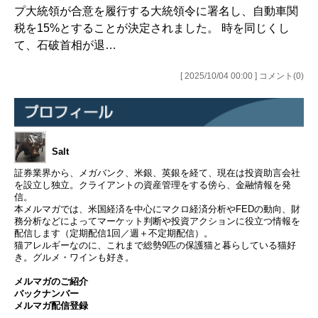
プ大統領が合意を履行する大統領令に署名し、自動車関
税を15%とすることが決定されました。 時を同じくし
て、石破首相が退…
[ 2025/10/04 00:00 ] コメント(0)
Salt
証券業界から、メガバンク、米銀、英銀を経て、現在は投資助言会社
を設立し独立。クライアントの資産管理をする傍ら、金融情報を発
信。
本メルマガでは、米国経済を中心にマクロ経済分析やFEDの動向、財
務分析などによってマーケット判断や投資アクションに役立つ情報を
配信します（定期配信1回／週＋不定期配信）。
猫アレルギーなのに、これまで総勢9匹の保護猫と暮らしている猫好
き。グルメ・ワインも好き。
メルマガのご紹介
バックナンバー
メルマガ配信登録