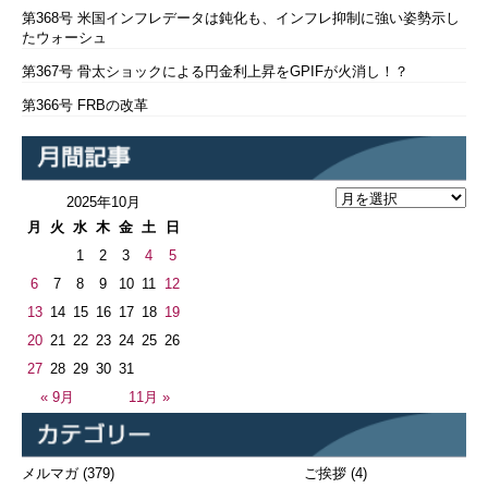
第368号 米国インフレデータは鈍化も、インフレ抑制に強い姿勢示し
たウォーシュ
第367号 骨太ショックによる円金利上昇をGPIFが火消し！？
第366号 FRBの改革
2025年10月
月
火
水
木
金
土
日
1
2
3
4
5
6
7
8
9
10
11
12
13
14
15
16
17
18
19
20
21
22
23
24
25
26
27
28
29
30
31
« 9月
11月 »
メルマガ
(379)
ご挨拶
(4)