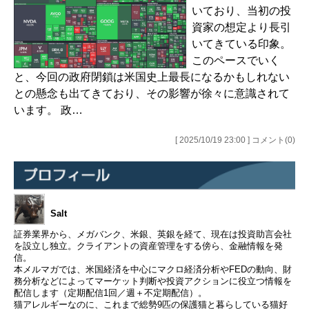
いており、当初の投
資家の想定より長引
いてきている印象。
このペースでいく
と、今回の政府閉鎖は米国史上最長になるかもしれない
との懸念も出てきており、その影響が徐々に意識されて
います。 政…
[ 2025/10/19 23:00 ] コメント(0)
Salt
証券業界から、メガバンク、米銀、英銀を経て、現在は投資助言会社
を設立し独立。クライアントの資産管理をする傍ら、金融情報を発
信。
本メルマガでは、米国経済を中心にマクロ経済分析やFEDの動向、財
務分析などによってマーケット判断や投資アクションに役立つ情報を
配信します（定期配信1回／週＋不定期配信）。
猫アレルギーなのに、これまで総勢9匹の保護猫と暮らしている猫好