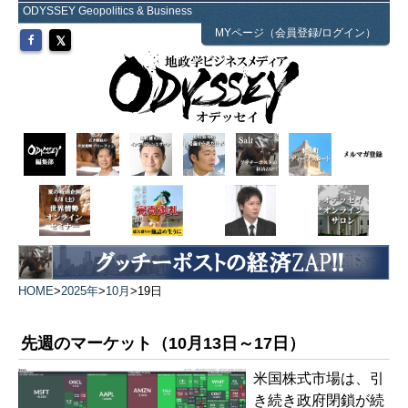
ODYSSEY Geopolitics & Business
MYページ（会員登録/ログイン）
HOME
>
2025年
>
10月
>
19日
先週のマーケット（10月13日～17日）
米国株式市場は、引
き続き政府閉鎖が続