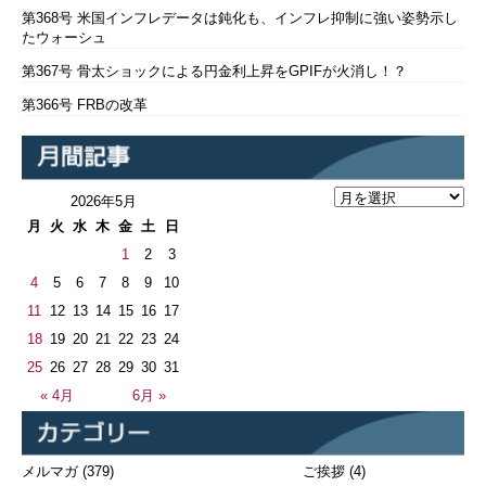
第368号 米国インフレデータは鈍化も、インフレ抑制に強い姿勢示し
たウォーシュ
第367号 骨太ショックによる円金利上昇をGPIFが火消し！？
第366号 FRBの改革
2026年5月
月
火
水
木
金
土
日
1
2
3
4
5
6
7
8
9
10
11
12
13
14
15
16
17
18
19
20
21
22
23
24
25
26
27
28
29
30
31
« 4月
6月 »
メルマガ
(379)
ご挨拶
(4)