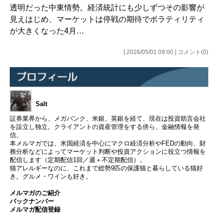
透明だった中東情勢。経済統計にも少しずつその影響が
見えはじめ、マーケットは停戦の期待でボラティリティ
が大きくなった4月…
[ 2026/05/01 09:00 ] コメント(0)
Salt
証券業界から、メガバンク、米銀、英銀を経て、現在は投資助言会社
を設立し独立。クライアントの資産管理をする傍ら、金融情報を発
信。
本メルマガでは、米国経済を中心にマクロ経済分析やFEDの動向、財
務分析などによってマーケット判断や投資アクションに役立つ情報を
配信します（定期配信1回／週＋不定期配信）。
猫アレルギーなのに、これまで総勢9匹の保護猫と暮らしている猫好
き。グルメ・ワインも好き。
メルマガのご紹介
バックナンバー
メルマガ配信登録