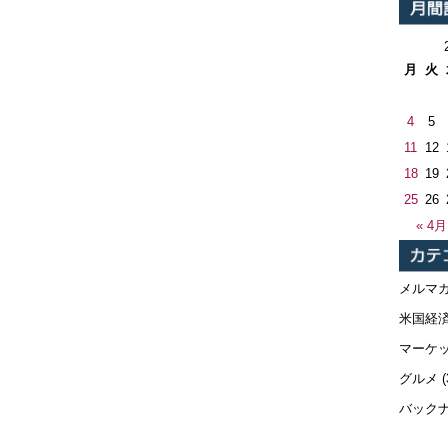
月
火
4
5
11
12
18
19
25
26
« 4月
メルマ
米国経
マーケ
グルメ
(
バック