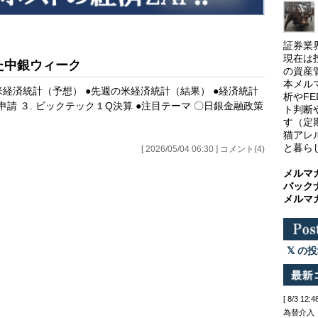
証券業
現在は
た中銀ウィーク
の資産
本メル
米経済統計（予想） ●先週の米経済統計（結果） ●経済統計
析やF
保険申請 ３. ビックテック１Q決算 ●注目テーマ 〇日銀金融政策
ト判断
す（定
猫アレ
と暮ら
[ 2026/05/04 06:30 ] コメント(4)
メルマ
バック
メルマ
の投
[ 8/3 
為替介入