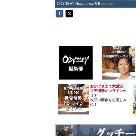
ODYSSEY Geopolitics & Business
おかげさまで大盛況
世界情勢オンラインセ
ミナー
次回の開催もお楽しみ
に！