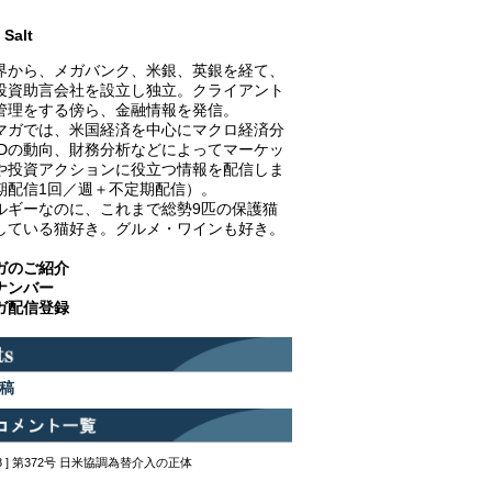
Salt
界から、メガバンク、米銀、英銀を経て、
投資助言会社を設立し独立。クライアント
管理をする傍ら、金融情報を発信。
マガでは、米国経済を中心にマクロ経済分
EDの動向、財務分析などによってマーケッ
や投資アクションに役立つ情報を配信しま
期配信1回／週＋不定期配信）。
ルギーなのに、これまで総勢9匹の保護猫
している猫好き。グルメ・ワインも好き。
ガのご紹介
ナンバー
ガ配信登録
稿
12:48 ] 第372号 日米協調為替介入の正体