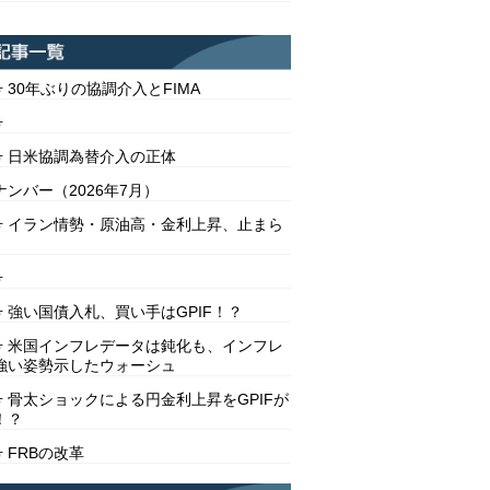
号 30年ぶりの協調介入とFIMA
号
2号 日米協調為替介入の正体
ンバー（2026年7月）
1号 イラン情勢・原油高・金利上昇、止まら
号
号 強い国債入札、買い手はGPIF！？
8号 米国インフレデータは鈍化も、インフレ
強い姿勢示したウォーシュ
号 骨太ショックによる円金利上昇をGPIFが
！？
号 FRBの改革