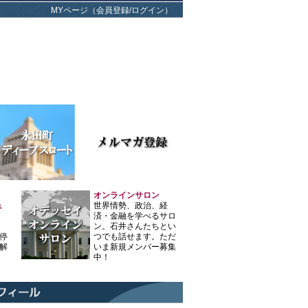
MYページ（会員登録/ログイン）
オンラインサロン
ュ
世界情勢、政治、経
済・金融を学べるサロ
ン。石井さんたちとい
停
つでも話せます。ただ
解
いま新規メンバー募集
中！