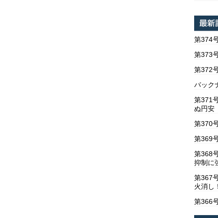
第374
第373
第37
バックナ
第37
ぬ円安
第370
第369
第36
抑制に
第367
火消し
第366