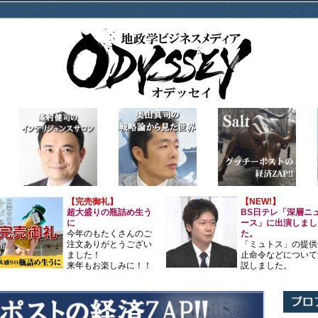
【完売御礼】
【NEW!】
超大盛りの瓶詰め生う
BS日テレ「深層ニ
に
ース」に出演しまし
今年のもたくさんのご
た。
注文ありがとうござい
「ミュトス」の提供
ました！
止命令などについて
来年もお楽しみに！！
説しました。