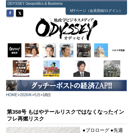
ODYSSEY Geopolitics & Business
MYページ（会員登録/ログイン）
HOME
>
2026年
>
5月
>
18日
第358号 もはやテールリスクではなくなったイン
フレ再燃リスク
●プロローグ ●先週