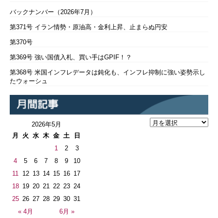
バックナンバー（2026年7月）
第371号 イラン情勢・原油高・金利上昇、止まらぬ円安
第370号
第369号 強い国債入札、買い手はGPIF！？
第368号 米国インフレデータは鈍化も、インフレ抑制に強い姿勢示し
たウォーシュ
2026年5月
月
火
水
木
金
土
日
1
2
3
4
5
6
7
8
9
10
11
12
13
14
15
16
17
18
19
20
21
22
23
24
25
26
27
28
29
30
31
« 4月
6月 »