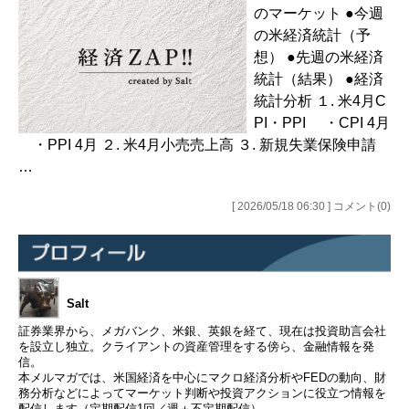
のマーケット ●今週
の米経済統計（予
想） ●先週の米経済
統計（結果） ●経済
統計分析 １. 米4月C
PI・PPI ・CPI 4月
・PPI 4月 ２. 米4月小売売上高 ３. 新規失業保険申請
…
[ 2026/05/18 06:30 ] コメント(0)
Salt
証券業界から、メガバンク、米銀、英銀を経て、現在は投資助言会社
を設立し独立。クライアントの資産管理をする傍ら、金融情報を発
信。
本メルマガでは、米国経済を中心にマクロ経済分析やFEDの動向、財
務分析などによってマーケット判断や投資アクションに役立つ情報を
配信します（定期配信1回／週＋不定期配信）。