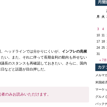
月
火
3
4
10
11
17
18
24
25
週。ヘッドラインでは分かりにくいが、
インフレの兆候
31
きたい。また、それに伴って長期金利の動向も外せない
« 7月
B議長のスタンスも再確認しておきたい。さらに、国内
来日などと話題が目白押しだ。
メルマ
米国経
マーケ
読者のみお読みいただけます。
グルメ
(
バック