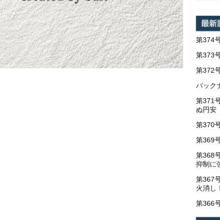
第374
第373
第37
バックナ
第37
ぬ円安
第370
第369
第36
抑制に
第367
火消し
第366