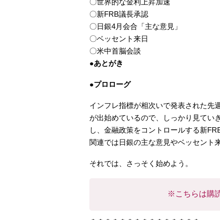
〇世界的な金利上昇加速
〇新FRB議長承認
〇日銀4月会合「主な意見」
〇ベッセント来日
〇米中首脳会談
●あとがき
●プロローグ
インフレ指標が相次いで発表された先
が出始めているので、しっかり見てい
し、金融政策をコントロールする新FR
関連では日銀の主な意見やベッセント
それでは、さっそく始めよう。
※こちらは購