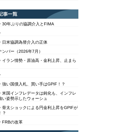
号 30年ぶりの協調介入とFIMA
号
2号 日米協調為替介入の正体
ンバー（2026年7月）
1号 イラン情勢・原油高・金利上昇、止まら
号
号 強い国債入札、買い手はGPIF！？
8号 米国インフレデータは鈍化も、インフレ
強い姿勢示したウォーシュ
号 骨太ショックによる円金利上昇をGPIFが
！？
号 FRBの改革