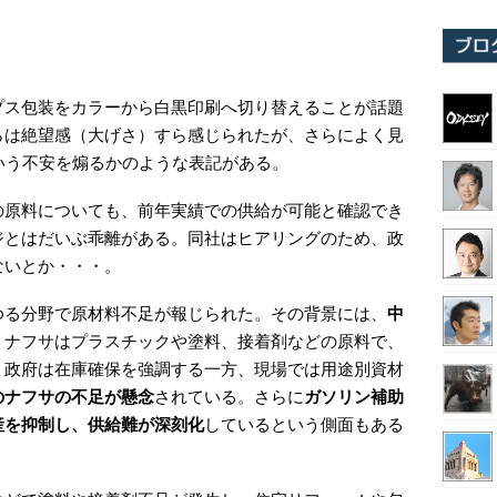
プス包装をカラーから白黒印刷へ切り替えることが話題
らは絶望感（大げさ）すら感じられたが、さらによく見
いう不安を煽るかのような表記がある。
の原料についても、前年実績での供給が可能と確認でき
ジとはだいぶ乖離がある。同社はヒアリングのため、政
ないとか・・・。
ゆる分野で原材料不足が報じられた。その背景には、
中
、ナフサはプラスチックや塗料、接着剤などの原料で、
。政府は在庫確保を強調する一方、現場では用途別資材
のナフサの不足が懸念
されている。さらに
ガソリン補助
産を抑制し、供給難が深刻化
しているという側面もある