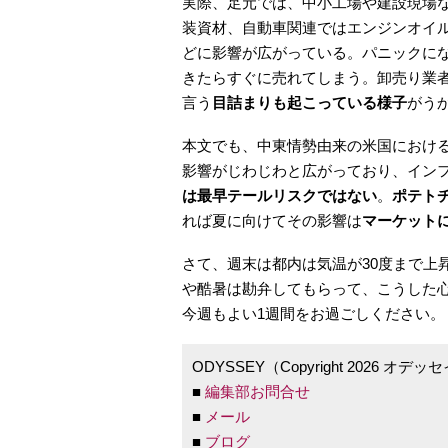
実際、足元では、中小工場や建設現場
装資材、自動車関連ではエンジンオイ
どに影響が広がっている。パニックに
きたらすぐに売れてしまう。卸売り業
言う
目詰まりも起こっている様子
がう
本文でも、中東情勢由来の米国におけ
影響がじわじわと広がっており、イン
は最早テールリスクではない
。
ポテト
れば夏に向けてその影響は
マーケット
さて、週末は都内は気温が30度まで上
や酷暑は勘弁してもらって、こうした
今週もよい1週間をお過ごしください。
ODYSSEY（Copyright 2026 オ
■
編集部お問合せ
■
メール
■
ブログ