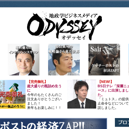
【完売御礼】
【NEW!】
超大盛りの瓶詰め生う
BS日テレ「深層ニ
に
ース」に出演しまし
今年のもたくさんのご
た。
注文ありがとうござい
「ミュトス」の提供
ました！
止命令などについて
来年もお楽しみに！！
説しました。