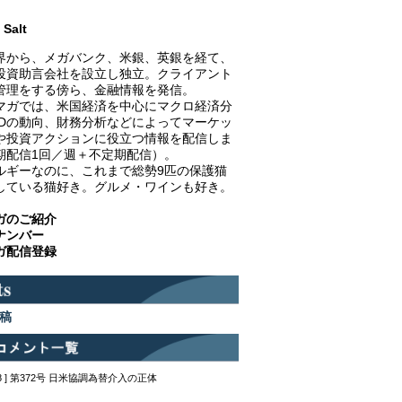
Salt
界から、メガバンク、米銀、英銀を経て、
投資助言会社を設立し独立。クライアント
管理をする傍ら、金融情報を発信。
マガでは、米国経済を中心にマクロ経済分
EDの動向、財務分析などによってマーケッ
や投資アクションに役立つ情報を配信しま
期配信1回／週＋不定期配信）。
ルギーなのに、これまで総勢9匹の保護猫
している猫好き。グルメ・ワインも好き。
ガのご紹介
ナンバー
ガ配信登録
稿
12:48 ] 第372号 日米協調為替介入の正体