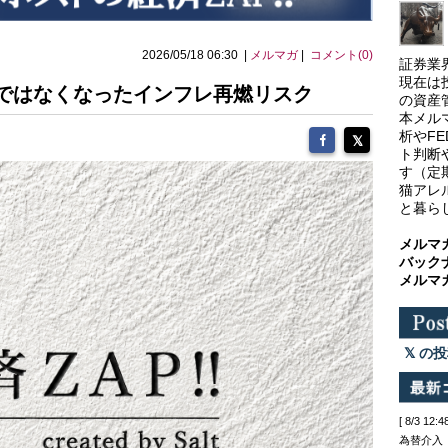
2026/05/18 06:30 |
メルマガ
|
コメント(0)
証券業
現在は
クではなくなったインフレ再燃リスク
の資産
本メル
析やF
ト判断
す（定
猫アレ
と暮ら
メルマ
バック
メルマ
の投
[ 8/3 
為替介入