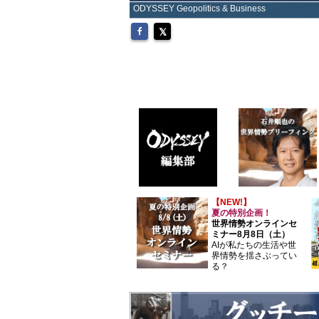
ODYSSEY Geopolitics & Business
【NEW!】
夏の特別企画！
世界情勢オンラインセ
ミナー8月8日（土）
AIが私たちの生活や世
界情勢を揺さぶってい
る？