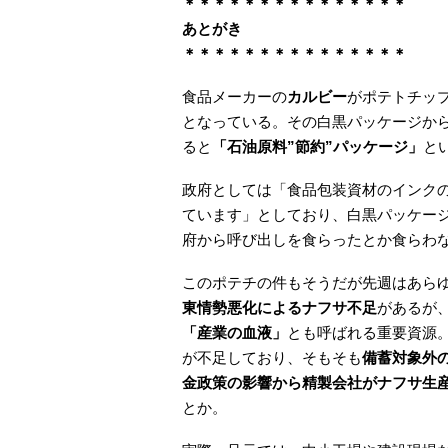
＊＊＊＊＊＊＊＊＊＊＊＊＊＊＊
あとがき
＊＊＊＊＊＊＊＊＊＊＊＊＊＊＊
食品メーカーの
カルビー
がポテトチッ
となっている。その白黒パッケージか
ると
「石油原料”節約”パッケージ」
と
政府としては「食品包装資材のインク
ています」としており、白黒パッケー
府から呼び出しを食らったとか食らわ
このポテチの件もそうだが先週はあら
東情勢悪化によるナフサ不足
があるが
「産業の血液」
とも呼ばれる重要資源
が不足しており、そもそも
備蓄対象外
金政策の影響から精製会社がナフサ生
とか。