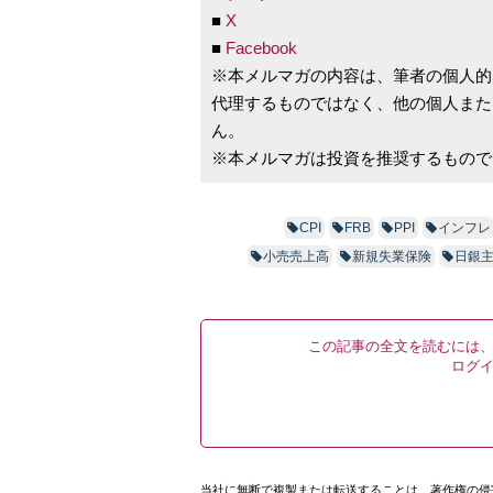
■
X
■
Facebook
※本メルマガの内容は、筆者の個人的
代理するものではなく、他の個人また
ん。
※本メルマガは投資を推奨するもので
CPI
FRB
PPI
インフレ
小売売上高
新規失業保険
日銀
この記事の全文を読むには
ログ
当社に無断で複製または転送することは、著作権の侵