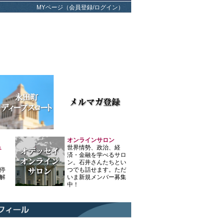
MYページ（会員登録/ログイン）
オンラインサロン
ュ
世界情勢、政治、経
済・金融を学べるサロ
ン。石井さんたちとい
停
つでも話せます。ただ
解
いま新規メンバー募集
中！