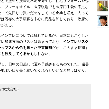
などで塗料や接着剤不足が発生し、住宅リフォームや包
ル、ブレーキオイル、医療現場でも医療用手袋の不足な
なって先回りで買いだめをしている企業も増え、入って
者は既存の大手顧客を中心に商品を卸しており、政府の
かがえる。
るインフレについては触れているが、日本にもこうした
フレ加速方向のリスクは高まっており、
インフレリスク
チップスから色を奪った中東情勢
だが、このまま長期す
にも波及してくるかも
しれない。
昇し、日中の日差しは夏を予感させるものでした。猛暑
心地よい日が長く続いてくれるといいなと願うばかり。
デッセイ株式会社）