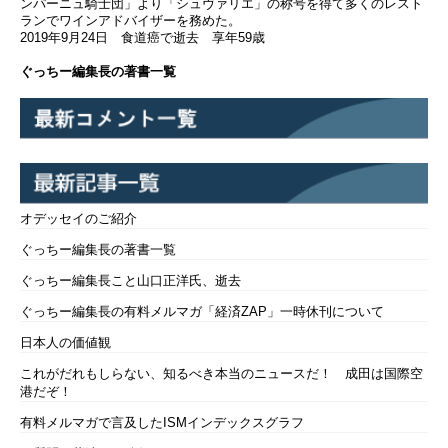
ンパーニュ騎士団」より「シュヴァリエ」の称号を得て多くのレスト
ランでワインアドバイザーを務めた。
2019年9月24日 食道癌で逝去 享年59歳
ぐっちー編集長の著書一覧
オデッセイのご紹介
ぐっちー編集長の著書一覧
ぐっちー編集長こと山口正洋氏、逝去
ぐっちー編集長の有料メルマガ「経済ZAP」一時休刊について
日本人の価値観
これがだれもしらない、知るべき本当のニュースだ！ 成田は国際空
港だぞ！
有料メルマガで言及したISMインデックスグラフ