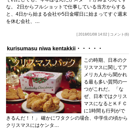
な。 2日からフルショットで仕事している当方からする
と、4日から始まる会社や5日金曜日に始まってすぐ週末
を休む会社、…
[ 2018/01/08 14:02 ] コメント(6)
kurisumasu niwa kentakkii・・・・・
この時期、日本のク
リスマスに関してア
メリカ人から聞かれ
る最も多い質問の一
つがこれだ。 「な
ぜ、日本ではクリス
マスになるとＫＦＣ
に1時間も行列がで
きるんだ！！」 確かにワタクシの場合、中学生の頃から
クリスマスにはケンタ…