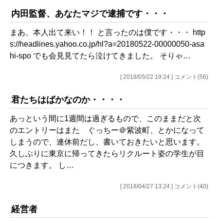
内田監督、あなたマジで逮捕です・・・
まあ、本人出て来い！！ と言ったのは僕です・・・ http
s://headlines.yahoo.co.jp/hl?a=20180522-00000050-asa
hi-spo でも会見見てたら泣けてきました。 そりゃ…
[ 2018/05/22 19:24 ] コメント(56)
君たちはばかなのか・・・・
あっという間に1週間は過ぎるもので、このままだと次
のエントリーはまた ぐっちー＠紫波町、とかになって
しまうので、連休前だし、書いておきたいと思います。
久しぶりに東京に帰ってきたらリクルート姿の学生が目
につきます。 し…
[ 2018/04/27 13:24 ] コメント(40)
経営者