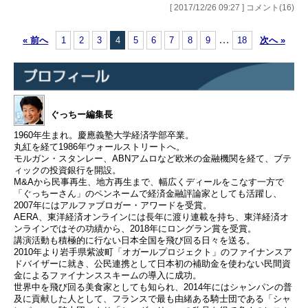
[ 2017/12/26 09:27 ] コメント(16)
…
« 前へ
1
2
3
4
5
6
7
8
9
18
次へ »
ぐっちー編集長
1960年生まれ。慶應義塾大学経済学部卒業。
丸紅を経て1986年ウォールストリートへ。
モルガン・スタンレー、ABNアムロなど欧米の金融機関を経て、ブテ
ィックの投資銀行を開設。
M&Aから民事再生、地方再生まで、幅広くディールをこなす一方で
「ぐっちーさん」のペンネームで経済金融評論家としても活躍し、
2007年にはアルファブロガー・アワードを受賞。
AERA、東洋経済オンラインには長年に渡り連載を持ち、東洋経済オ
ンラインではその功績から、2018年にロングラン賞を受賞。
講演活動も積極的に行ない日本全国を飛び回る日々を送る。
2010年より岩手県紫波町「オガールプロジェクト」のファイナンスア
ドバイザーに就き、公民連携として日本初の補助金を使わない民間資
金によるファイナンススキームの導入に成功。
世界中を飛び回る美食家としても知られ、2014年にはシャンパンの普
及に貢献した人として、フランスで最も由緒ある騎士団である「シャ