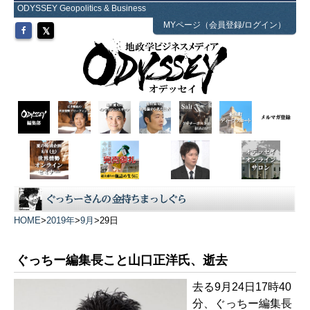
ODYSSEY Geopolitics & Business
MYページ（会員登録/ログイン）
HOME
>
2019年
>
9月
>
29日
ぐっちー編集長こと山口正洋氏、逝去
去る9月24日17時40
分、ぐっちー編集長