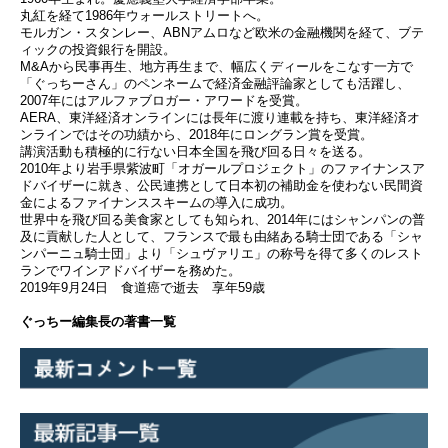
丸紅を経て1986年ウォールストリートへ。
モルガン・スタンレー、ABNアムロなど欧米の金融機関を経て、ブテ
ィックの投資銀行を開設。
M&Aから民事再生、地方再生まで、幅広くディールをこなす一方で
「ぐっちーさん」のペンネームで経済金融評論家としても活躍し、
2007年にはアルファブロガー・アワードを受賞。
AERA、東洋経済オンラインには長年に渡り連載を持ち、東洋経済オ
ンラインではその功績から、2018年にロングラン賞を受賞。
講演活動も積極的に行ない日本全国を飛び回る日々を送る。
2010年より岩手県紫波町「オガールプロジェクト」のファイナンスア
ドバイザーに就き、公民連携として日本初の補助金を使わない民間資
金によるファイナンススキームの導入に成功。
世界中を飛び回る美食家としても知られ、2014年にはシャンパンの普
及に貢献した人として、フランスで最も由緒ある騎士団である「シャ
ンパーニュ騎士団」より「シュヴァリエ」の称号を得て多くのレスト
ランでワインアドバイザーを務めた。
2019年9月24日 食道癌で逝去 享年59歳
ぐっちー編集長の著書一覧