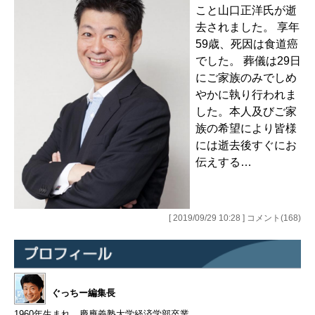
こと山口正洋氏が逝
去されました。 享年
59歳、死因は食道癌
でした。 葬儀は29日
にご家族のみでしめ
やかに執り行われま
した。本人及びご家
族の希望により皆様
には逝去後すぐにお
伝えする…
[ 2019/09/29 10:28 ] コメント(168)
ぐっちー編集長
1960年生まれ。慶應義塾大学経済学部卒業。