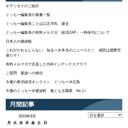
オデッセイのご紹介
ぐっちー編集長の著書一覧
ぐっちー編集長こと山口正洋氏、逝去
ぐっちー編集長の有料メルマガ「経済ZAP」一時休刊について
日本人の価値観
これがだれもしらない、知るべき本当のニュースだ！ 成田は国際空
港だぞ！
有料メルマガで言及したISMインデックスグラフ
ご質問 紫波への移住
今週の東洋経済オンライン ぐっちー＠広島
今週のぐっちー＠紫波町 無くなる職業 No.1！
2019年9月
月
火
水
木
金
土
日