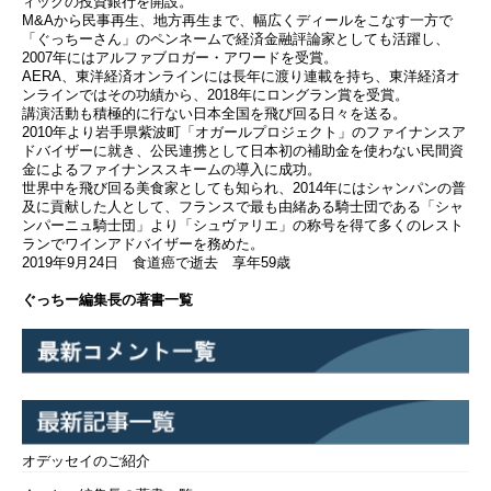
ィックの投資銀行を開設。
M&Aから民事再生、地方再生まで、幅広くディールをこなす一方で
「ぐっちーさん」のペンネームで経済金融評論家としても活躍し、
2007年にはアルファブロガー・アワードを受賞。
AERA、東洋経済オンラインには長年に渡り連載を持ち、東洋経済オ
ンラインではその功績から、2018年にロングラン賞を受賞。
講演活動も積極的に行ない日本全国を飛び回る日々を送る。
2010年より岩手県紫波町「オガールプロジェクト」のファイナンスア
ドバイザーに就き、公民連携として日本初の補助金を使わない民間資
金によるファイナンススキームの導入に成功。
世界中を飛び回る美食家としても知られ、2014年にはシャンパンの普
及に貢献した人として、フランスで最も由緒ある騎士団である「シャ
ンパーニュ騎士団」より「シュヴァリエ」の称号を得て多くのレスト
ランでワインアドバイザーを務めた。
2019年9月24日 食道癌で逝去 享年59歳
ぐっちー編集長の著書一覧
オデッセイのご紹介