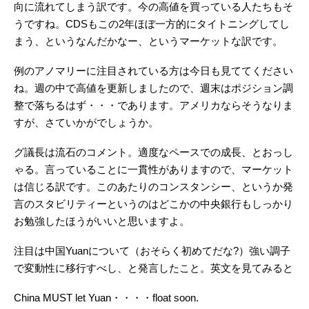
向に流れてしまう訳です。今の高値を買っている人たちもそ
うですね。CDSもこの2年ほぼ一方的にタイトニングしてし
まう、というなんだかなー、というマーケットな訳です。
例のアノマリーに注目されている方は今日も見ててください
ね。週の中で高値を更新しましたので、週末はポジション調
整で落ちるはず・・・であります。アメリカならそうなりま
すが、さていかがでしょうか。
グ議長は流石のコメント。適度なペースでの成長、とおっし
ゃる。言っていることに一貫性がありますので、マーケット
は信じる訳です。このあたりのコンスタンシー、というか発
言のスタビリティーというのはどこかの中央銀行もしっかり
お勉強したほうがいいと思いますよ。
注目は中国Yuanについて（おそらく初めてだな?）強い調子
で変動性に移行すべし、と発言したこと。英文を見てみると
China MUST let Yuan・・・・float soon.