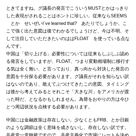
ときてますね。グ議長の発言でこういうMUSTとかはっきり
した表現がされることはホントに珍しい。従来ならSEEMS
とか せいぜいI`ve learned that? あたりでしょうか。こ
こで強く出た意図は後でわかるでしょうけど、今は不明。そ
して注目していただきたいのははFLOAT を使っている点な
んです。
中国は「切り上げる」必要性については従来もしぶしぶ認め
る発言をしていますが、FLOAT、つまり変動相場制に移行す
る気は全く無い、と言っており、真っ向から対決した発言の
意図を十分探る必要があります。グ議長がそれを知らない訳
はないのであり、敢えてぶつけてきたこの意図、タイミング
は後から考えてみるとそれこそ「大きな川」をアメリカが渡
った時だ、となるかもしれません。為替をおやりの方は今ひ
とつ周辺状況を点検する必要があります。
中国には金融政策は存在しない。少なくともFRB、とか日銀
のような調節は全く意味を成さないし、存在しない訳です。
共産党一党独裁ですので、共産主義化で市場にレートを決め