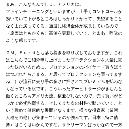
まあ、こんなもんでしょ。アメリカは。
ファインチューニングといいますが、上手くコントロールが
効いていて下がるところはしっかり下がって、失望すること
なくまた戻ってくる。適度に経済全体が成長しているので
（原因はともかくも）高値を更新していく、とまあ、呼吸の
ような感じです。
ＧＭ、Ｆｏｒｄとも落ち着きを取り戻しておりますが、これ
はこちらでご紹介申し上げましたプロテクションを大量に売
った奴がいるために、プロテクションのバイヤー（買うほう
はつぶれたらこまる、と思ってプロテクションを買ってます
ね。）が流石に売り手の多さに押されてプレミアムを払わな
くなっている訳です。こういったアービトラージがきちんと
働くところもアメリカ流。横並びしないので、売り買いがど
っかで必ず均衡する。そしてまた次の材料で動いていく、と
いう極めて健康的な展開となります。様々な投資家（業態、
人種その他）が集まっているのが強みです。日本（特に債
券）はこうはいかんですな。サラリーマンばっかなので一方