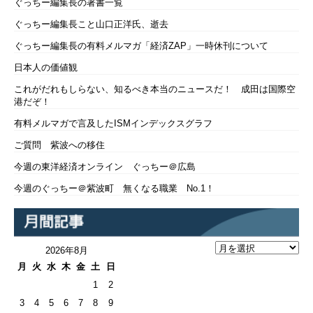
ぐっちー編集長の著書一覧
ぐっちー編集長こと山口正洋氏、逝去
ぐっちー編集長の有料メルマガ「経済ZAP」一時休刊について
日本人の価値観
これがだれもしらない、知るべき本当のニュースだ！ 成田は国際空
港だぞ！
有料メルマガで言及したISMインデックスグラフ
ご質問 紫波への移住
今週の東洋経済オンライン ぐっちー＠広島
今週のぐっちー＠紫波町 無くなる職業 No.1！
2026年8月
月
火
水
木
金
土
日
1
2
3
4
5
6
7
8
9