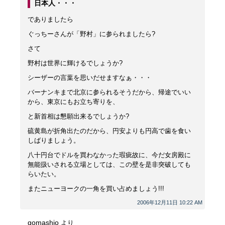
日本人・・・
でありましたら
ぐっちーさんが「野村」に参られましたら?
さて
野村は世界に輝けるでしょうか?
シーザーの言葉を思いだせますなぁ・・・
バーナンキまで北京に参られるそうだから、帰途でいい
から、東京にもお立ち寄りを、
と新首相は懇願出来るでしょうか?
硫黄島が折角出たのだから、円安よりも円高で歯を食い
しばりましょう。
八十円台でドルを買わなかった瑕疵故に、今だ女房殿に
無能扱いされる立場としては、この壁を是非突破しても
らいたい。
またニューヨークの一角を買い占めましょう!!!
2006年12月11日 10:22 AM
gomashio
より