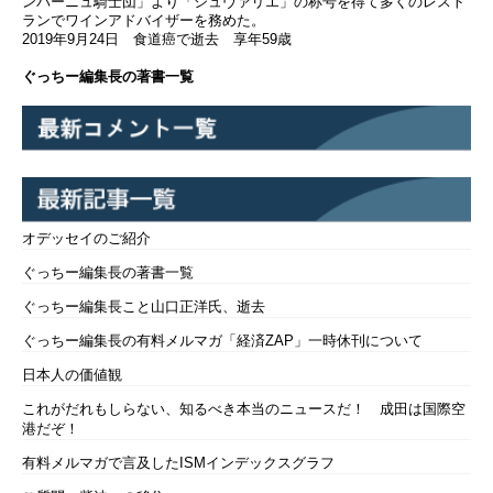
ンパーニュ騎士団」より「シュヴァリエ」の称号を得て多くのレスト
ランでワインアドバイザーを務めた。
2019年9月24日 食道癌で逝去 享年59歳
ぐっちー編集長の著書一覧
オデッセイのご紹介
ぐっちー編集長の著書一覧
ぐっちー編集長こと山口正洋氏、逝去
ぐっちー編集長の有料メルマガ「経済ZAP」一時休刊について
日本人の価値観
これがだれもしらない、知るべき本当のニュースだ！ 成田は国際空
港だぞ！
有料メルマガで言及したISMインデックスグラフ