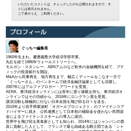
いただいたコメントは、チェックしたのち公開されますので、す
ぐには表示されません。
ご了承のうえ、ご利用ください。
ぐっちー編集長
1960年生まれ。慶應義塾大学経済学部卒業。
丸紅を経て1986年ウォールストリートへ。
モルガン・スタンレー、ABNアムロなど欧米の金融機関を経て、ブテ
ィックの投資銀行を開設。
M&Aから民事再生、地方再生まで、幅広くディールをこなす一方で
「ぐっちーさん」のペンネームで経済金融評論家としても活躍し、
2007年にはアルファブロガー・アワードを受賞。
AERA、東洋経済オンラインには長年に渡り連載を持ち、東洋経済オ
ンラインではその功績から、2018年にロングラン賞を受賞。
講演活動も積極的に行ない日本全国を飛び回る日々を送る。
2010年より岩手県紫波町「オガールプロジェクト」のファイナンスア
ドバイザーに就き、公民連携として日本初の補助金を使わない民間資
金によるファイナンススキームの導入に成功。
世界中を飛び回る美食家としても知られ、2014年にはシャンパンの普
及に貢献した人として、フランスで最も由緒ある騎士団である「シャ