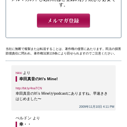
す。
当社に無断で複製または転送することは、著作権の侵害にあたります。民法の損害
賠償責任に問われ、著作権法第119条により罰せられますのでご注意ください。
より
hikki
幸田真音のIt\'s Mine!
http://bit.ly/4naTCN
幸田真音のIt\’s Mine!がpodcastにありますね。早速きき
はじめました〜
2009年11月10日 4:11 PM
ぺルドン
より
幸・・