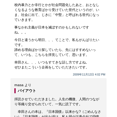
校内暴力とか非行とかが社会問題化したあと、おとなし
くなるような教育ばかり受けていた世代というのが、い
ま、社会に出て、じきに「中堅」と呼ばれる世代になっ
ていきます。
事なかれ主義が日本を滅ぼすのかもしれないです
ね。。。
今日と違うから明日、、、てことで、私もがんばりたい
です。
諦める理由ばかり探していたら、先にはすすめないっ
て、いつも、こちらを拝見していて、思います。
幸田さん、、、いつもすてきな話し方ですよね。
ぜひまたこういう企画をしていただきたいです。
2009年11月12日 4:02 PM
masa
より
バイアウト
拝読させていただきました。人生の機微、人間のつなが
り等織り交ぜられていて、一気に読了です。
幸田さんの本は、『日本国債』以来かな?（ごめんなさ
い）『日本国債』が出た頃は、私も弱小証券会社で円債