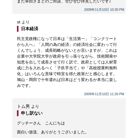
また幸田さまとのご対談、ぜひぜひ拝見したいです♪
2009年11月10日 10:30 PM
st
より
日本経済
民主党政権になって日本は「生活第一」「コンクリート
から人へ」「人間の為の経済」の経済社会に変わって行
くんでしょう、成長戦略がないとか言いますが、これは
企業や大学院大学が政府を引っ張りながら、技術開発や
知恵を出して成長させて行く訳で、政府としては人材育
成に力を入れるべく「子供手当て」や「高校授業料無料
化」はいろんな意味で時宜を得た政策だと感心します。
鳩山・岡田で十年遣れば日本はどう変わるか本当に楽し
みです。
2009年11月10日 11:26 PM
トム男
より
申し訳ない
グッチーさん こんにちは
面白い放送、ありがとうございました。