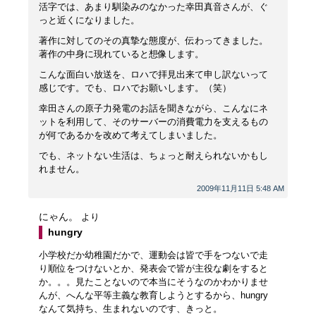
活字では、あまり馴染みのなかった幸田真音さんが、ぐ
っと近くになりました。
著作に対してのその真摯な態度が、伝わってきました。
著作の中身に現れていると想像します。
こんな面白い放送を、ロハで拝見出来て申し訳ないって
感じです。でも、ロハでお願いします。（笑）
幸田さんの原子力発電のお話を聞きながら、こんなにネ
ットを利用して、そのサーバーの消費電力を支えるもの
が何であるかを改めて考えてしまいました。
でも、ネットない生活は、ちょっと耐えられないかもし
れません。
2009年11月11日 5:48 AM
にゃん。
より
hungry
小学校だか幼稚園だかで、運動会は皆で手をつないで走
り順位をつけないとか、発表会で皆が主役な劇をすると
か。。。見たことないので本当にそうなのかわかりませ
んが、へんな平等主義な教育しようとするから、hungry
なんて気持ち、生まれないのです、きっと。