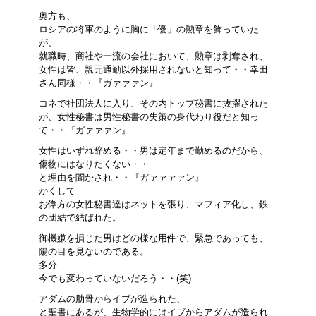
奥方も、
ロシアの将軍のように胸に「優」の勲章を飾っていた
が、
就職時、商社や一流の会社において、勲章は剥奪され、
女性は皆、親元通勤以外採用されないと知って・・幸田
さん同様・・『ガァァァン』
コネで社団法人に入り、その内トップ秘書に抜擢された
が、女性秘書は男性秘書の失策の身代わり役だと知っ
て・・『ガァァァン』
女性はいずれ辞める・・男は定年まで勤めるのだから、
傷物にはなりたくない・・
と理由を聞かされ・・『ガァァァァン』
かくして
お偉方の女性秘書達はネットを張り、マフィア化し、鉄
の団結で結ばれた。
御機嫌を損じた男はどの様な用件で、緊急であっても、
陽の目を見ないのである。
多分
今でも変わっていないだろう・・(笑)
アダムの肋骨からイブが造られた、
と聖書にあるが、生物学的にはイブからアダムが造られ