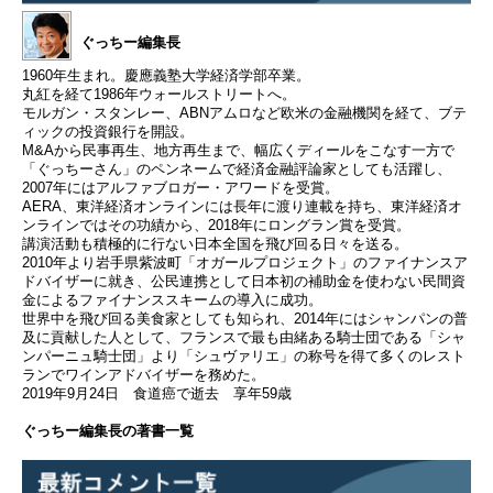
ぐっちー編集長
1960年生まれ。慶應義塾大学経済学部卒業。
丸紅を経て1986年ウォールストリートへ。
モルガン・スタンレー、ABNアムロなど欧米の金融機関を経て、ブテ
ィックの投資銀行を開設。
M&Aから民事再生、地方再生まで、幅広くディールをこなす一方で
「ぐっちーさん」のペンネームで経済金融評論家としても活躍し、
2007年にはアルファブロガー・アワードを受賞。
AERA、東洋経済オンラインには長年に渡り連載を持ち、東洋経済オ
ンラインではその功績から、2018年にロングラン賞を受賞。
講演活動も積極的に行ない日本全国を飛び回る日々を送る。
2010年より岩手県紫波町「オガールプロジェクト」のファイナンスア
ドバイザーに就き、公民連携として日本初の補助金を使わない民間資
金によるファイナンススキームの導入に成功。
世界中を飛び回る美食家としても知られ、2014年にはシャンパンの普
及に貢献した人として、フランスで最も由緒ある騎士団である「シャ
ンパーニュ騎士団」より「シュヴァリエ」の称号を得て多くのレスト
ランでワインアドバイザーを務めた。
2019年9月24日 食道癌で逝去 享年59歳
ぐっちー編集長の著書一覧