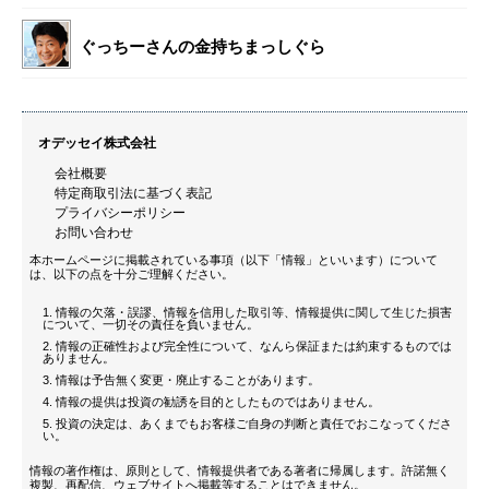
ぐっちーさんの金持ちまっしぐら
オデッセイ株式会社
会社概要
特定商取引法に基づく表記
プライバシーポリシー
お問い合わせ
本ホームページに掲載されている事項（以下「情報」といいます）について
は、以下の点を十分ご理解ください。
情報の欠落・誤謬、情報を信用した取引等、情報提供に関して生じた損害
について、一切その責任を負いません。
情報の正確性および完全性について、なんら保証または約束するものでは
ありません。
情報は予告無く変更・廃止することがあります。
情報の提供は投資の勧誘を目的としたものではありません。
投資の決定は、あくまでもお客様ご自身の判断と責任でおこなってくださ
い。
情報の著作権は、原則として、情報提供者である著者に帰属します。許諾無く
複製、再配信、ウェブサイトへ掲載等することはできません。