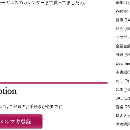
シーガルズのカレンダーまで買ってましたわ。
編集部
(
Weblog
！
健康
(14
社会
(86
サブプ
金融全
野球
(89
Dear fri
中央銀
ねこ
(9)
競馬
(48
JAL
(17
みにはご登録のお手続きが必要です。
音楽
(23
Ｍ＆Ａ
(
国際問