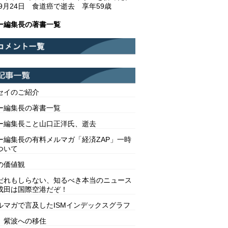
年9月24日 食道癌で逝去 享年59歳
ー編集長の著書一覧
セイのご紹介
ー編集長の著書一覧
ー編集長こと山口正洋氏、逝去
ー編集長の有料メルマガ「経済ZAP」一時
ついて
の価値観
だれもしらない、知るべき本当のニュース
成田は国際空港だぞ！
ルマガで言及したISMインデックスグラフ
 紫波への移住