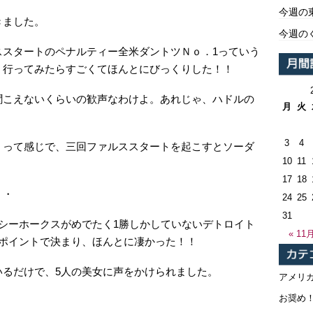
今週の
きました。
今週の
ススタートのペナルティー全米ダントツＮｏ．1っていう
、行ってみたらすごくてほんとにびっくりした！！
聞こえないくらいの歓声なわけよ。あれじゃ、ハドルの
月
火
3
4
、って感じで、三回ファルススタートを起こすとソーダ
10
11
17
18
・・
24
25
31
シーホークスがめでたく1勝しかしていないデトロイト
« 11
ーポイントで決まり、ほんとに凄かった！！
いるだけで、5人の美女に声をかけられました。
アメリ
お奨め