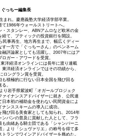
ぐっちー編集長
0年生まれ。慶應義塾大学経済学部卒業。
経て1986年ウォールストリートへ。
ン・スタンレー、ABNアムロなど欧米の金
を経て、ブティックの投資銀行を開設。
から民事再生、地方再生まで、幅広くディー
なす一方で「ぐっちーさん」のペンネーム
金融評論家としても活躍し、2007年にはア
ブロガー・アワードを受賞。
A、東洋経済オンラインには長年に渡り連載
、東洋経済オンラインではその功績から、
8年にロングラン賞を受賞。
動も積極的に行ない日本全国を飛び回る
送る。
0年より岩手県紫波町「オガールプロジェク
ファイナンスアドバイザーに就き、公民連
て日本初の補助金を使わない民間資金によ
イナンススキームの導入に成功。
を飛び回る美食家としても知られ、2014年
ャンパンの普及に貢献した人として、フラ
最も由緒ある騎士団である「シャンパーニ
団」より「シュヴァリエ」の称号を得て多
ストランでワインアドバイザーを務めた。