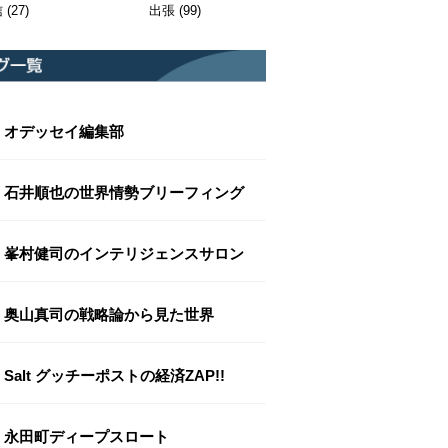
信
(27)
出張
(99)
オデッセイ編集部
石井順也の世界情勢ブリーフィング
峯村健司のインテリジェンスサロン
奥山真司の戦略論から見た世界
Salt グッチーポストの経済ZAP!!
永田町ディープスロート