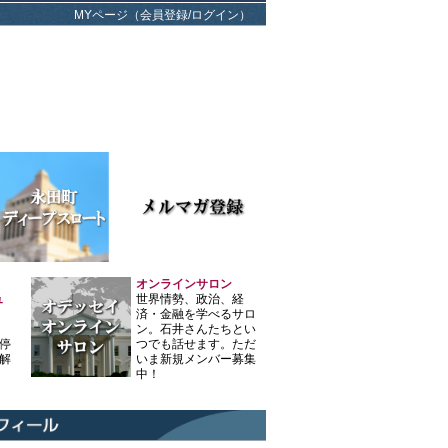
MYページ（会員登録/ログイン）
オンラインサロン
ュ
世界情勢、政治、経
済・金融を学べるサロ
ン。石井さんたちとい
停
つでも話せます。ただ
解
いま新規メンバー募集
中！