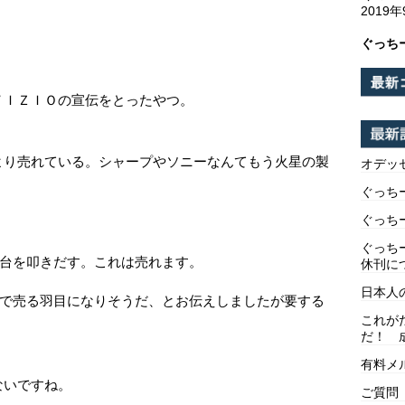
2019
ぐっち
ＶＩＺＩＯの宣伝をとったやつ。
より売れている。シャープやソニーなんてもう火星の製
オデッ
ぐっち
ぐっち
ぐっち
ル台を叩きだす。これは売れます。
休刊に
日本人
ル台で売る羽目になりそうだ、とお伝えしましたが要する
これが
だ！ 
有料メ
ないですね。
ご質問