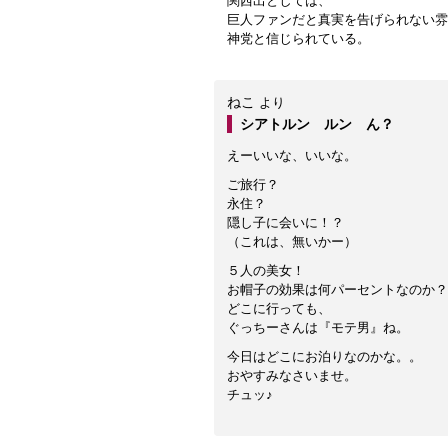
関西出としては、
巨人ファンだと真実を告げられない雰
神党と信じられている。
ねこ
より
シアトルン ルン ん？
えーいいな、いいな。
ご旅行？
永住？
隠し子に会いに！？
（これは、無いかー）
５人の美女！
お帽子の効果は何パーセントなのか？
どこに行っても、
ぐっちーさんは『モテ男』ね。
今日はどこにお泊りなのかな。。
おやすみなさいませ。
チュッ♪