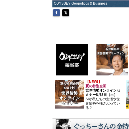
ODYSSEY Geopolitics & Business
【NEW!】
夏の特別企画！
世界情勢オンラインセ
ミナー8月8日（土）
AIが私たちの生活や世
界情勢を揺さぶってい
る？