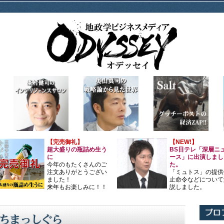
【完売御礼】
【NEW!】
超大盛りの瓶詰め生う
BS日テレ「深層ニ
に
ース」に出演しまし
今年のもたくさんのご
た。
注文ありがとうござい
「ミュトス」の提供
ました！
止命令などについて
来年もお楽しみに！！
説しました。