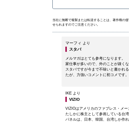
当社に無断で複製または転送することは、著作権の侵
せられますのでご注意ください。
マーフィ
より
スタバ
メルマガはとても参考になります。
家仕事が多いので、外のことが疎くな
スタバですが今まで不味いと書かれる
たが、力強いコメントに初コメです。
IKE
より
VIZIO
VIZIOはアメリカのファブレス・メ
たしかに株主として参画している台湾
パネルは、日本、韓国、台湾しか作れ