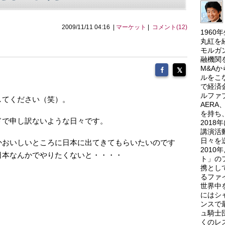
2009/11/11 04:16 |
マーケット
|
コメント(12)
196
丸紅を
モルガ
融機関
M&A
ルをこ
で経済
ルファ
してください（笑）。
AER
を持ち
ドで申し訳ないような日々です。
201
講演活
日々を
かおいしいところに日本に出てきてもらいたいのです
201
日本なんかでやりたくないと・・・・
ト」の
携とし
るファ
世界中
にはシ
ンスで
ュ騎士
くのレ