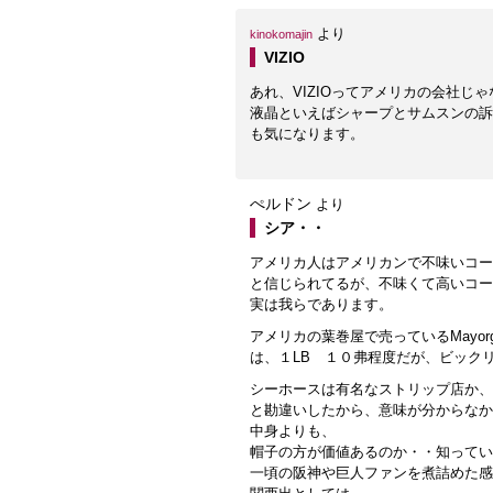
より
kinokomajin
VIZIO
あれ、VIZIOってアメリカの会社じ
液晶といえばシャープとサムスンの訴
も気になります。
ぺルドン
より
シア・・
アメリカ人はアメリカンで不味いコー
と信じられてるが、不味くて高いコー
実は我らであります。
アメリカの葉巻屋で売っているMayorga co
は、１LB １０弗程度だが、ビック
シーホースは有名なストリップ店か、
と勘違いしたから、意味が分からなか
中身よりも、
帽子の方が価値あるのか・・知ってい
一頃の阪神や巨人ファンを煮詰めた感