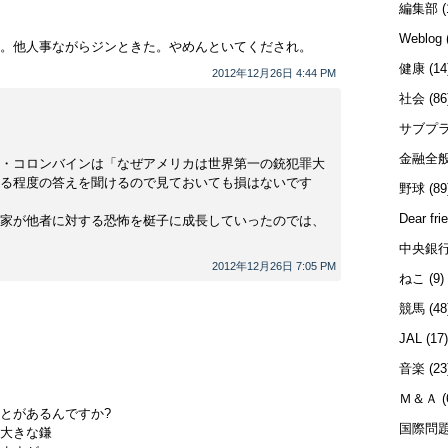
編集部
(
Weblog
。他人事ながらジンときた。やめんといてくだされ。
健康
(14
2012年12月26日 4:44 PM
社会
(86
サブプ
金融全
・コロンバインは「なぜアメリカは世界第一の銃犯罪大
る程度の答えを聞けるので見ておいても損はないです
野球
(89
Dear fri
家が他者に対する恐怖を梃子に成長していったのでは、
中央銀
2012年12月26日 7:05 PM
ねこ
(9)
競馬
(48
JAL
(17
音楽
(23
Ｍ＆Ａ
(
とがあるんですか?
国際問
大きな鎌