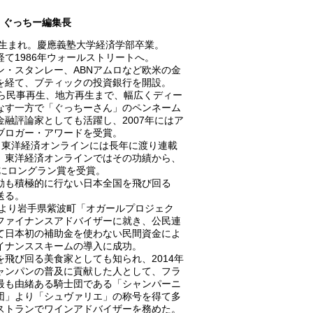
ぐっちー編集長
0年生まれ。慶應義塾大学経済学部卒業。
経て1986年ウォールストリートへ。
ン・スタンレー、ABNアムロなど欧米の金
を経て、ブティックの投資銀行を開設。
から民事再生、地方再生まで、幅広くディー
なす一方で「ぐっちーさん」のペンネーム
金融評論家としても活躍し、2007年にはア
ブロガー・アワードを受賞。
A、東洋経済オンラインには長年に渡り連載
、東洋経済オンラインではその功績から、
8年にロングラン賞を受賞。
動も積極的に行ない日本全国を飛び回る
送る。
0年より岩手県紫波町「オガールプロジェク
ファイナンスアドバイザーに就き、公民連
て日本初の補助金を使わない民間資金によ
イナンススキームの導入に成功。
を飛び回る美食家としても知られ、2014年
ャンパンの普及に貢献した人として、フラ
最も由緒ある騎士団である「シャンパーニ
団」より「シュヴァリエ」の称号を得て多
ストランでワインアドバイザーを務めた。