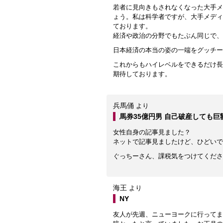
若者に見向きもされなくなった大手メ
ょう。私は科学者ですが、大手メディ
ております。
経済や政治の分野でもたぶん同じで、
日本経済の本当の姿の一端をグッチー
これからもハイレベルをできるだけ長
期待しております。
兵馬俑
より
馬券35億円男 自己破産しても
女性自身の記事見ました？
ネットで記事見ましたけど、ひどいで
ぐっちーさん、課税気をつけてくださ
海王
より
NY
友人が先週、ニューヨークに行ってま