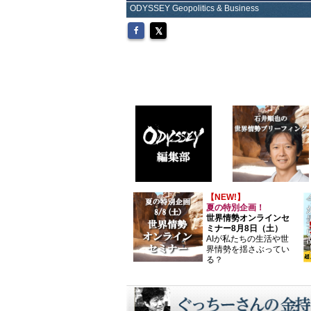
ODYSSEY Geopolitics & Business
【NEW!】
夏の特別企画！
世界情勢オンラインセ
ミナー8月8日（土）
AIが私たちの生活や世
界情勢を揺さぶってい
る？