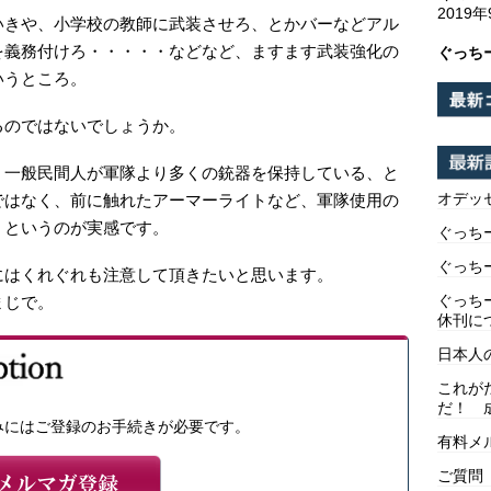
2019
いきや、小学校の教師に武装させろ、とかバーなどアル
を義務付けろ・・・・・などなど、ますます武装強化の
ぐっち
いうところ。
るのではないでしょうか。
、一般民間人が軍隊より多くの銃器を保持している、と
オデッ
ではなく、前に触れたアーマーライトなど、軍隊使用の
、というのが実感です。
ぐっち
ぐっち
にはくれぐれも注意して頂きたいと思います。
ぐっち
まじで。
休刊に
日本人
これが
だ！ 
みにはご登録のお手続きが必要です。
有料メ
ご質問