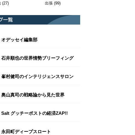
信
(27)
出張
(99)
オデッセイ編集部
石井順也の世界情勢ブリーフィング
峯村健司のインテリジェンスサロン
奥山真司の戦略論から見た世界
Salt グッチーポストの経済ZAP!!
永田町ディープスロート