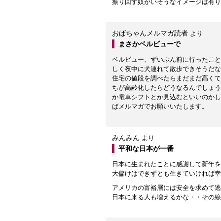
振り回す奴がいそうなイメージは有り
おばちゃんメルマガ読者
より
まさかベルビューで
ベルビュー、ずいぶん前に行ったこと
しく夜中に犬連れて散歩できそうだな
住宅の値段を調べたらまだまだ高くて
ちが高齢化したらどうなるんでしょう
か電車シフトとか見込むといいのかし
ばメルマガでお願いいたします。
みんみん
より
平和な日本が一番
日本に生まれたことに感謝して新年を
大儲けはできずとも生きていければ幸
アメリカの富裕層には安全を求めて逃
日本に来る人も増えるかな・・その線