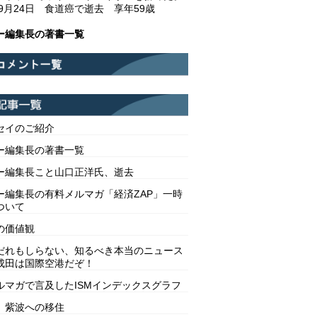
年9月24日 食道癌で逝去 享年59歳
ー編集長の著書一覧
セイのご紹介
ー編集長の著書一覧
ー編集長こと山口正洋氏、逝去
ー編集長の有料メルマガ「経済ZAP」一時
ついて
の価値観
だれもしらない、知るべき本当のニュース
成田は国際空港だぞ！
ルマガで言及したISMインデックスグラフ
 紫波への移住