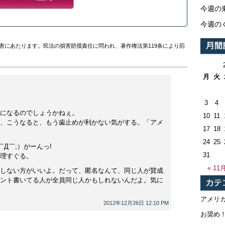
今週の
今週の
害にあたります。民法の損害賠償責任に問われ、著作権法第119条により罰
月
火
3
4
になるのでしょうかねぇ。
10
11
、こうなると、もう歯止めが利かない気がする。「アメ
17
18
24
25
Д￣;）がーんっ!
31
理すぐる。
« 11
しない方がいいよ。だって、匿名なんて、同じ人が賛成
ント書いてる人が全員同じ人かもしれないんだよ。気に
アメリ
2012年12月26日 12:10 PM
お奨め