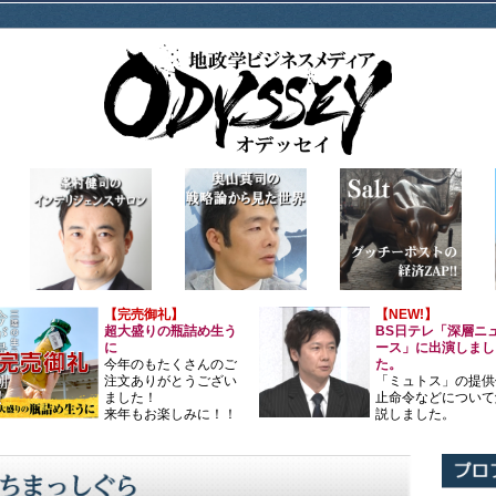
【完売御礼】
【NEW!】
超大盛りの瓶詰め生う
BS日テレ「深層ニ
に
ース」に出演しまし
今年のもたくさんのご
た。
注文ありがとうござい
「ミュトス」の提供
ました！
止命令などについて
来年もお楽しみに！！
説しました。