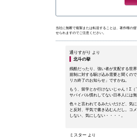
当社に無断で複製または転送することは、著作権の侵
せられますのでご注意ください。
通りすがり
より
北斗の挙
残酷だったり、強い者が支配する世界
規制に対する駆け込み需要と聞くので
リカ終了のお知らせ」ですかね。
もう、留学とか行けないじゃん！Σ（￣
サバイバル慣れしてない日本人には無
色々と言われてるみたいだけど、気に
と反対、平気で書き込むんだし。コメ
しない、気にしない・・・・。
ミスター
より