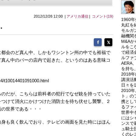
2012/12/26 12:00 |
アメリカ通信
|
コメント(19)
196
丸紅を
・
モルガ
融機関
M&A
ルをこ
に都会のど真ん中、しかもワシントン州の中でも裕福で
で経済
ルファ
ど真ん中のバーの店内で起きた、というのはある意味コ
AER
を持ち
201
講演活
24/t10014401091000.html
日々を
201
るのだが、こちらは前科者の犯行でなぜ銃を持っていた
ト」の
をつけて消火にかけつけた消防士を待ち伏せし襲撃、２
携とし
るファ
画の世界である・・・
世界中
にはシ
自身も良く飲んでおり、テレビの画面を見た時にはほん
ンスで
ュ騎士
くのレ