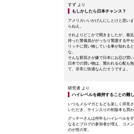
すず
より
もしかしたら日本チャンス？
アメリカいいかげんにしとけと思いま
らねえ。
それよりどこかで聞きましたが、最近
持った警備員ががっちり警護する中セ
リッチに買い物している事が知れると
な。
そんな窮屈さが嫌で日本にお忍び買い
日本での買い物は、襲われる心配も無
て、非常に快適なんだそうですよ。
研究者
より
ハイレベルを維持することの難
いつもメルマガともども楽しく拝見さ
いただき、サイン入りの初版本も買わ
グッチーさんは何年もハイレベルをず
なるとブログの参加者が増え、コメン
のが世の常。