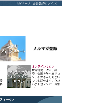
MYページ（会員登録/ログイン）
オンラインサロン
ュ
世界情勢、政治、経
済・金融を学べるサロ
ン。石井さんたちとい
停
つでも話せます。ただ
解
いま新規メンバー募集
中！