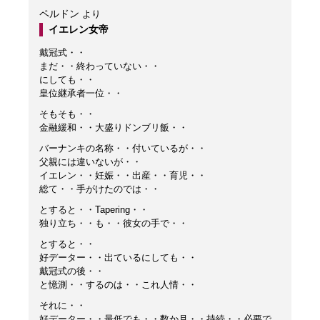
ペルドン
より
イエレン女帝
戴冠式・・
まだ・・終わっていない・・
にしても・・
皇位継承者一位・・
そもそも・・
金融緩和・・大盛りドンブリ飯・・
バーナンキの名称・・付いているが・・
父親には違いないが・・
イエレン・・妊娠・・出産・・育児・・
総て・・手がけたのでは・・
とすると・・Tapering・・
独り立ち・・も・・彼女の手で・・
とすると・・
好データー・・出ているにしても・・
戴冠式の後・・
と憶測・・するのは・・これ人情・・
それに・・
好データー・・最低でも・・数か月・・持続・・必要で