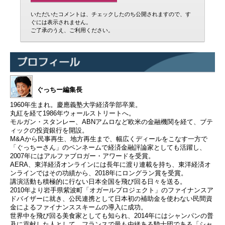
いただいたコメントは、チェックしたのち公開されますので、す
ぐには表示されません。
ご了承のうえ、ご利用ください。
ぐっちー編集長
1960年生まれ。慶應義塾大学経済学部卒業。
丸紅を経て1986年ウォールストリートへ。
モルガン・スタンレー、ABNアムロなど欧米の金融機関を経て、ブテ
ィックの投資銀行を開設。
M&Aから民事再生、地方再生まで、幅広くディールをこなす一方で
「ぐっちーさん」のペンネームで経済金融評論家としても活躍し、
2007年にはアルファブロガー・アワードを受賞。
AERA、東洋経済オンラインには長年に渡り連載を持ち、東洋経済オ
ンラインではその功績から、2018年にロングラン賞を受賞。
講演活動も積極的に行ない日本全国を飛び回る日々を送る。
2010年より岩手県紫波町「オガールプロジェクト」のファイナンスア
ドバイザーに就き、公民連携として日本初の補助金を使わない民間資
金によるファイナンススキームの導入に成功。
世界中を飛び回る美食家としても知られ、2014年にはシャンパンの普
及に貢献した人として、フランスで最も由緒ある騎士団である「シャ