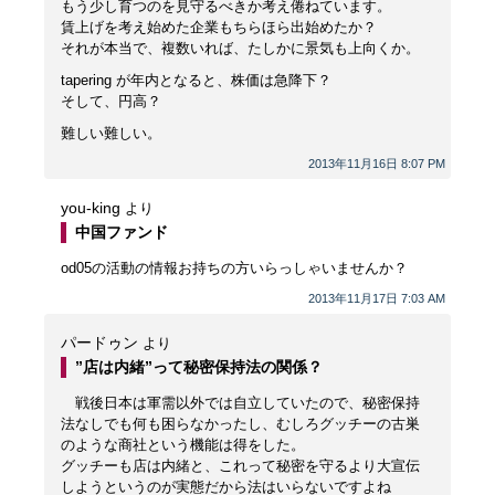
もう少し育つのを見守るべきか考え倦ねています。
賃上げを考え始めた企業もちらほら出始めたか？
それが本当で、複数いれば、たしかに景気も上向くか。
tapering が年内となると、株価は急降下？
そして、円高？
難しい難しい。
2013年11月16日 8:07 PM
you-king
より
中国ファンド
od05の活動の情報お持ちの方いらっしゃいませんか？
2013年11月17日 7:03 AM
パードゥン
より
”店は内緒”って秘密保持法の関係？
戦後日本は軍需以外では自立していたので、秘密保持
法なしでも何も困らなかったし、むしろグッチーの古巣
のような商社という機能は得をした。
グッチーも店は内緒と、これって秘密を守るより大宣伝
しようというのが実態だから法はいらないですよね