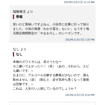
2013年11月17日 11:13 AM
端株株主
より
香箱
安いけど美味いですよねぇ。小浜市に仕事に行って知り
ました。小浜の地酒「わかさ冨士」もいい。もうすぐ地
元限定期間限定の「やまおろし」のシーズンです。
2013年11月17日 2:25 PM
なし
より
なし
本物のズワイガニは、高そうだなー
カニ嫌いでよかったー！（笑）（あの…それから、エビ
も嫌いです。）
おまけに、アルコール分解する酵素が少ないので…酒も
飲めません（涙）（飲むと、必ず気持ち悪くなって最後
は悲惨です。）
これは、人生だいぶ損しているのでしょうか？
2013年11月17日 8:10 PM