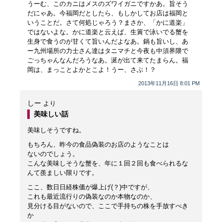
うーむ、このカニはメスのズワイガニですかあ。旨そう
だにゃあ。今福岡だとしたら、もしかしてお店は福岡と
いうことだ。さて何処じゃろう？まさか、「かに道楽」
ではないよな。かに道楽と云えば、生簀で泳いでる蟹を
生身で食うのが甘くて旨いんだよなあ。鍋も旨いし、あ
ー九州場所の力士さん達はタニマチと今夜も中須界隈で
ごっちゃんなんだろうなあ。涎が出て来てたまらん。福
岡は、まっことよかとこよ！うー、さぶ！？
2013年11月16日 8:01 PM
しー
より
美味しい話
美味しそうですね。
もちろん、昨今の食品偽装のお店のようなことは
ないのでしょう。
こんな美味しそうな蟹を、年に１回２回も食べられるな
んて羨ましい限りです。
ここ、数日日経株価が爆上げ(？)中ですが、
これも最近流行りの偽装なのか本物なのか、
見分ける目がないので、ここで手持ちの株を手放すべき
か