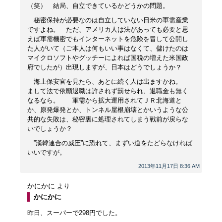
（笑） 結局、自立できているかどうかの問題。
秘密保持が必要なのは自立していない日米の軍需産業
ですよね。 ただ、アメリカ人は法があっても必要と思
えば軍需機密でもインターネットを危険を冒して公開し
た人がいて（ご本人は何もいい事はなくて、儲けたのは
マイクロソフトやグッチーによれば国税の増えた米国政
府でしたが）出現しますが、日本はどうでしょうか？
海上保安官を見たら、あとに続く人は出ますかね。
まして法で依願退職は許されず罰せられ、退職金も無く
なるなら。 軍需から拡大運用されてＪＲ北海道と
か、原発爆発とか、トンネル屋根崩壊とかいうような公
共的な失敗は、秘密裏に処理されてしまう戦前が戻らな
いでしょうか？
”漢韓連合の威圧”に恐れて、まずい道をたどらなければ
いいですが。
2013年11月17日 8:36 AM
かにかに
より
かにかに
昨日、スーパーで298円でした。