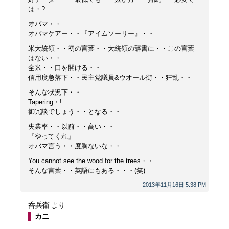
は・?
オバマ・・
オバマケアー・・『アイムソーリー』・・
米大統領・・初の言葉・・大統領の辞書に・・この言葉
はない・・
全米・・口を開ける・・
信用度急落下・・民主党議員&ウオール街・・狂乱・・
そんな状況下・・
Tapering・!
御冗談でしょう・・となる・・
失業率・・以前・・高い・・
『やってくれ』
オバマ言う・・度胸ないな・・
You cannot see the wood for the trees・・
そんな言葉・・英語にもある・・・(笑)
2013年11月16日 5:38 PM
呑兵衛
より
カニ