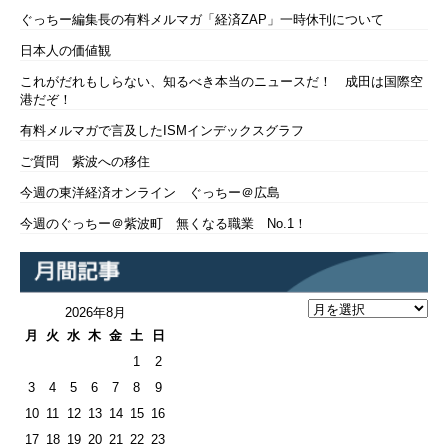
ぐっちー編集長の有料メルマガ「経済ZAP」一時休刊について
日本人の価値観
これがだれもしらない、知るべき本当のニュースだ！ 成田は国際空
港だぞ！
有料メルマガで言及したISMインデックスグラフ
ご質問 紫波への移住
今週の東洋経済オンライン ぐっちー＠広島
今週のぐっちー＠紫波町 無くなる職業 No.1！
2026年8月
月
火
水
木
金
土
日
1
2
3
4
5
6
7
8
9
10
11
12
13
14
15
16
17
18
19
20
21
22
23