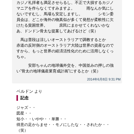
カジノ礼拝者も満足させらるし、不正で大損するカジノ
マニアを作らなくてすみますよ。 雨なんか気にし
ないですむし、馬場も安定しますし。 シモン委
員会は、どこか海外の物真似が多くて発想が柔軟性に欠
けたる貧困世界。 庶民にまかせてくれないかな
あ、ドンドン骨太な提案してあげるけど（笑）
馬は普段は涼しいオーストラリアで調教するとか
赤道の反対側のオーストラリア大陸は世界の資産なので
すから、もっと世界の経済活性化のために活用しなくっ
ちゃ。
安部ちゃんの地球儀外交を、中国並みの押しの強
い”骨太の地球儀産業育成計画”にするとか（笑）
2014年6月8日 9:31 PM
ベルドン
より
記念
ジャズ・・
図星・・
短小・・いやや・・単勝・・
得意の足からませ・・モノにしたな・・されたか・・
（笑）