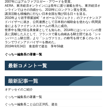
2007年にはアルファブロガー・アワードを受賞。
AERA、東洋経済オンラインには長年に渡り連載を持ち、東洋経済オ
ンラインではその功績から、2018年にロングラン賞を受賞。
講演活動も積極的に行ない日本全国を飛び回る日々を送る。
2010年より岩手県紫波町「オガールプロジェクト」のファイナンスア
ドバイザーに就き、公民連携として日本初の補助金を使わない民間資
金によるファイナンススキームの導入に成功。
世界中を飛び回る美食家としても知られ、2014年にはシャンパンの普
及に貢献した人として、フランスで最も由緒ある騎士団である「シャ
ンパーニュ騎士団」より「シュヴァリエ」の称号を得て多くのレスト
ランでワインアドバイザーを務めた。
2019年9月24日 食道癌で逝去 享年59歳
ぐっちー編集長の著書一覧
オデッセイのご紹介
ぐっちー編集長の著書一覧
ぐっちー編集長こと山口正洋氏、逝去