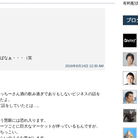
有料配
ばなぁ・・・（笑
2016年8月14日 12:30 AM
っちーさん酒の飲み過ぎでありもしないビジネスの話を
たよ。
て話をしていたとは…。
う慧眼には恐れ入ります。
ーツごとに巨大なマーケットが伴っているもんですが、
ちっこい。
らいのような気がします。