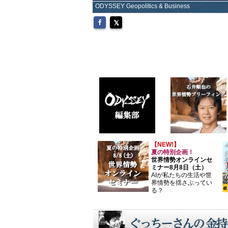
ODYSSEY Geopolitics & Business
【NEW!】
夏の特別企画！
世界情勢オンラインセ
ミナー8月8日（土）
AIが私たちの生活や世
界情勢を揺さぶってい
る？