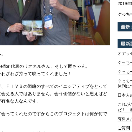
2019
ぐっち
オデッ
ち。
ぐっち
lflor 代表のリオネルさん、そして岡ちゃん。
ぐっち
をわざわざ持って映ってくれました！
ぐっち
休刊に
で、ＦＩＶＢの戦略のすべてのイニシアティブをとって
に会える人ではありません。会う価値がないと思えばど
日本人
で有名な人なんです。
これが
だ！ 
て会ってくれたのですからこのプロジェクトは何が何で
有料メ
ご質問