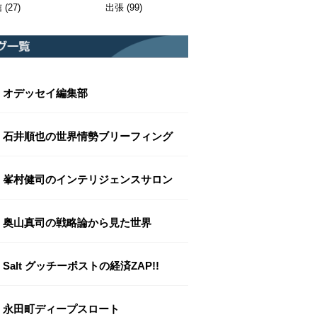
信
(27)
出張
(99)
オデッセイ編集部
石井順也の世界情勢ブリーフィング
峯村健司のインテリジェンスサロン
奥山真司の戦略論から見た世界
Salt グッチーポストの経済ZAP!!
永田町ディープスロート