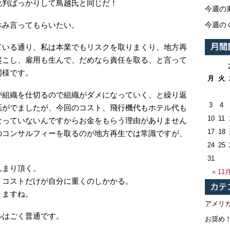
批判ばっかりして鳥越氏と同じだ！
今週の
今週の
休み言ってもらいたい。
ている通り、私は本業でもリスクを取りまくり、地方再
起こし、雇用も生んで、だめなら責任を取る、と言って
同様です。
月
火
が組織を仕切るので組織がダメになっていく、と繰り返
3
4
話がでましたが、今回のコスト、飛行機代もホテル代も
10
11
なっていないんですからお金をもらう理由がありません
17
18
のコンサルフィーを取るのが地方再生では常識ですが、
24
25
31
んまり頂く。
« 11
、コストだけが自分に重くのしかかる。
りますね。
アメリ
ルはごく普通です。
お奨め