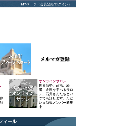
MYページ（会員登録/ログイン）
オンラインサロン
ュ
世界情勢、政治、経
済・金融を学べるサロ
ン。石井さんたちとい
停
つでも話せます。ただ
解
いま新規メンバー募集
中！