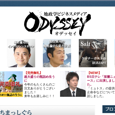
【完売御礼】
【NEW!】
超大盛りの瓶詰め生う
BS日テレ「深層ニ
に
ース」に出演しまし
今年のもたくさんのご
た。
注文ありがとうござい
「ミュトス」の提供
ました！
止命令などについて
来年もお楽しみに！！
説しました。