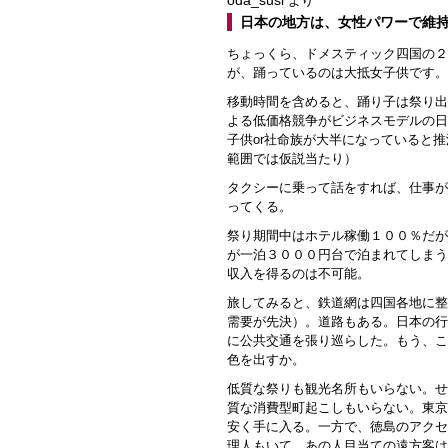
より
日本の地方は、女性パワーで維
ちょっくら、ドメスティック四国の２
が、踊っているのは大抵女子供です。
移動時間を含めると、踊り子は祭り出
よる低価格競争がビジネスモデルの日
子供or社命族が大半になっていると
範囲では仮説当たり）
タクシーに乗って話をすれば、仕事が
ってくる。
祭り期間中はホテル稼働１００％だが
が一泊３０００円台で泊まれてしまう
収入を得るのは不可能。
旅してみると、鉄道網は四国各地に整
需要が先決）。道路もある。日本の行
に公共交通を張り巡らした。もう、こ
色を出すか。
低質な祭りも観光名所もいらない。せ
質な消費型町起こしもいらない。東京
安く手に入る。一方で、徳島のアクセ
理人もいて、あの人目当ての遠方客は