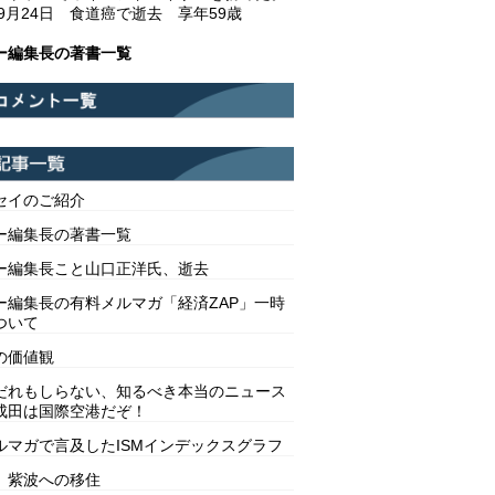
年9月24日 食道癌で逝去 享年59歳
ー編集長の著書一覧
セイのご紹介
ー編集長の著書一覧
ー編集長こと山口正洋氏、逝去
ー編集長の有料メルマガ「経済ZAP」一時
ついて
の価値観
だれもしらない、知るべき本当のニュース
成田は国際空港だぞ！
ルマガで言及したISMインデックスグラフ
 紫波への移住