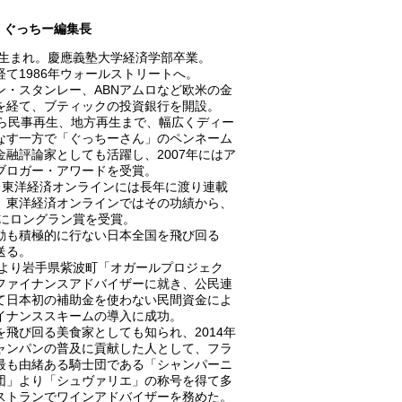
ぐっちー編集長
0年生まれ。慶應義塾大学経済学部卒業。
経て1986年ウォールストリートへ。
ン・スタンレー、ABNアムロなど欧米の金
を経て、ブティックの投資銀行を開設。
から民事再生、地方再生まで、幅広くディー
なす一方で「ぐっちーさん」のペンネーム
金融評論家としても活躍し、2007年にはア
ブロガー・アワードを受賞。
A、東洋経済オンラインには長年に渡り連載
、東洋経済オンラインではその功績から、
8年にロングラン賞を受賞。
動も積極的に行ない日本全国を飛び回る
送る。
0年より岩手県紫波町「オガールプロジェク
ファイナンスアドバイザーに就き、公民連
て日本初の補助金を使わない民間資金によ
イナンススキームの導入に成功。
を飛び回る美食家としても知られ、2014年
ャンパンの普及に貢献した人として、フラ
最も由緒ある騎士団である「シャンパーニ
団」より「シュヴァリエ」の称号を得て多
ストランでワインアドバイザーを務めた。