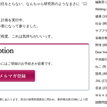
編集部
(
責任をとらない、なんちゃら研究所のようなまさに「口
Weblog
。
健康
(14
と計画を実行中。
社会
(86
い形になって参りました。
サブプ
度程度。これは気持ちがいいっす。
金融全
野球
(89
Dear fri
中央銀
みにはご登録のお手続きが必要です。
ねこ
(9)
競馬
(48
JAL
(17
音楽
(23
Ｍ＆Ａ
(
害にあたります。民法の損害賠償責任に問われ、著作権法第119条により罰
国際問