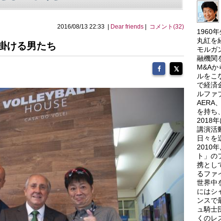
2016/08/13 22:33 |
Dear friends
|
コメント(32)
196
丸紅を
掛ける男たち
モルガ
融機関
M&A
ルをこ
で経済
ルファ
AER
を持ち
201
講演活
日々を
201
ト」の
携とし
るファ
世界中
にはシ
ンスで
ュ騎士
くのレ