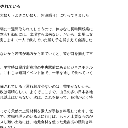
持されている
大祭り（よさこい祭り、阿波踊り）に行ってきました
場に一週間取られてしまうので、休みなし長時間残業に
本会社勤めには、出場すら出来ない。だから、出場は女
推測します（一人で飲んでいた踊り子を捕まえて会話した
ないから若者が地方から出ていくと、皆が口を揃えて言
、平常時は県庁所在地の中央駅前にあるビジネスホテル
。これじゃ短期イベント物で、一年を通して食べていく
備されている（運行頻度少ないのは、需要がないから。
政は素晴らしい。よくぞここまで、山岳の多い日本各地
れ以上はいらない。次は、これを使って、各地がどう特
っかく天然の上質材料を素人が手抜き料理して出す、低
で、本職料理人のいる店に行けば、もっと上質なものが
スし難い土地には、地元食材を使った元吉兆の腕利き料
絶えない。