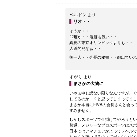
ペルドン
より
リオ・・
そうか・・
22度か・・湿度も低い・・
真夏の東京オリンピックよりも・・
人道的だなぁ・・
後一人・・会長の秘書・・顔出ていれ
すがり
より
まさかの大物に
いやぁ申し訳ない限りなんですが、ぐ
してるのか…？と思ってしまってまし
まさか本当にFIVBの会長さんと会っ
すみません。
しかしスポーツで仕掛けてやろうとい
普通、メジャーなプロスポーツはスポ
日本ではアマチュアかよってレベルで
ちゃんと稼いでるのってボクシングぐ