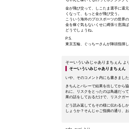
金が飛び交って、しこたま選手に還元
くなって、もっと金が飛び交う。
こういう海外のプロスポーツの世界の
金を稼ぐ気もないくせに縄張り意識ば
どうでしょうね。
P.S.
東京五輪、ぐっちーさんが陣頭指揮し
そーいういみじゃありまちぇん
よ
そーいういみじゃありまちぇん
いや、そのコメント内にも書きました
きちんとバレーで結果を出してから協
れに、リスクをとったのは鳥越だって
果の話をしておるだけで、リスクガー
どう読み返してもその様に伝わるしか
しょうか？そんじゃご指摘の通り、お
oda_susi