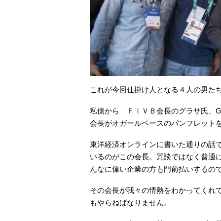
これが今回仕掛け人となる４人の男た
私側から ＦＩＶＢ会長のグラサ氏、Ge
会長がオガールベースのパンフレット
東洋経済オンラインに書いた通りの話
いるのがこの会長。冗談ではなく普通
んなに偉い企業の方も門前払いするの
その会長が我々の情熱をわかってくれ
もやらねばなりません。