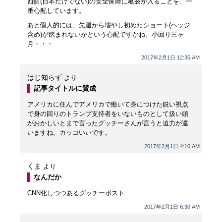
西側(日本だけでない)の安全保障に亀裂が入ることを、一
番心配しています。
あと個人的には、先週から増やし初めたショート(ヘッジ
含め)が踏まれないかという心配ですかね。小回り三ヶ
月・・・
2017年2月1日 12:35 AM
はじ知らず
より
記事タイトルに賛成
アメリカに住んでアメリカで働いて身につけた鋭い視点
で身の回りのトランプ支持者をいないものとして扱い頭
がおかしいとまで言ったグッチーさんが言うと迫力が違
いますね。カッコいいです。
2017年2月1日 4:10 AM
くま
より
なんだか
CNN化しつつあるグッチーポスト
2017年2月1日 6:30 AM