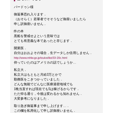
パードゥン様
御返事恐れ入ります．
（おそらく）若輩者でそそうなど御座いましたら
申し訳御座いません．
件の本
黒船を警戒せよという意味では
とても有意義な本であったと存じます．
開業医．
自分はおおよその場合，生データしか信用しません．
http://www.mhlw.go.jp/toukei/list/33-20c.html
仰っていたのはアメリカの話でしょうか…
私立大．
私立大はもともと月給3万とかで
勤務医をこきつかっていました．
どんな無能でどんなに医療過密地域でも
1晩当直すれば現在でも5は稼げるからです．
ただ仰る通り，今後は変わるかも知れません．
大変参考になりました．
取り急ぎ御返事まで申し上げます…．
この欄を私用化して申し訳御座いません．