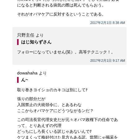
になると判断される病気の際は死んでもらおう。
それがオバマケアに反対するということである。
2017年2月1日 8:38 AM
只野主任
より
はじ知らずさん
フォローになっていません(笑）。高等テクニック！。
2017年2月1日 9:17 AM
dowahaha
より
ん~
取り巻きヨイショのカキコは別にしてﾅ
張りの部分だが
入国禁止の大統領令に、とあるわな
ここからオバマケアにどうつながるンだ？
この司法長官代理女史だが元々オバマ政権下の任命であ
って、とりあえずの代理
どっちにしろ長くいる訳じゃあないんでﾅ
ケツまくって格好付けた見方もある訳、世間じゃ喝采を