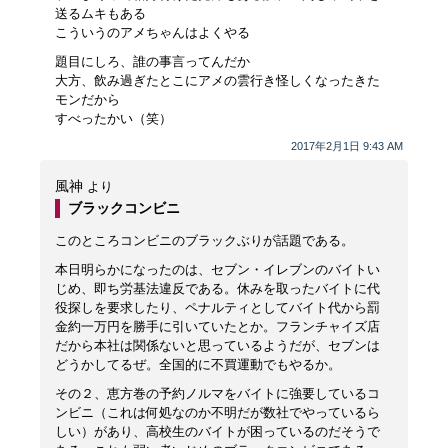
送るムキもある
こういうのアメちゃんはよくやる
題目にしろ、誰の事言ってんだか
大方、飲み過ぎたとこにアメの雲行き怪しくなったきた
モンだから
すべったかい（笑）
2017年2月1日 9:43 AM
風神
より
ブラックコンビニ
このところコンビニのブラックぶりが話題である。
本日明らかになったのは、セブン・イレブンのバイトい
じめ、即ち労基法違反である。休みを取ったバイトに代
役探しを要求したり、ペナルティとしてバイト代から罰
金約一万円を勝手に引いていたとか。フランチャイズ店
だから本社は関係ないと思っているようだが、セブンは
どうかしてるぜ。全国的に不買運動でもやるか。
その２、恵方巻の予約ノルマをバイトに強要しているコ
ンビニ（これは何処なのか不明だが数社でやっているら
しい）があり、高校生のバイトが困っているのだそうで