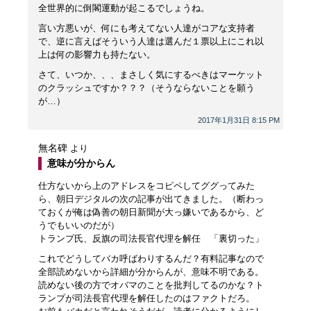
全世界的に倒閣運動が起こるでしょうね。
言い方悪いが、何にも考えてない人達がコアな支持者
で、逆に言えばそういう人達は選んだ１票以上にこれ以
上は何の影響力も持たない。
さて、いつか、、、まさしく気にするべきはマーケット
のクラッシュですか？？？（そうならないことを願う
が…）
2017年1月31日 8:15 PM
無名碑
より
意味が分からん
仕方ないから上のアドレスをコピペしてググってみた
ら、朝日デジタルの次の記事が出てきました。（断わっ
ておくが俺は偽善の朝日新聞が大っ嫌いであるから、ど
うでもいいのだが）
トランプ氏、反旗の司法長官代理を解任 「裏切った」
これでどうしてバカ呼ばわりするんだ？有料記事なので
全部読めないから詳細が分からんが、意味不明である。
読めない後の方でオバマのことを批判してるのかな？ト
ランプが司法長官代理を解任したのはファクトだろ。