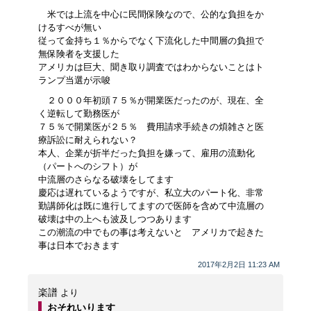
米では上流を中心に民間保険なので、公的な負担をか
けるすべが無い
従って金持ち１％からでなく下流化した中間層の負担で
無保険者を支援した
アメリカは巨大、聞き取り調査ではわからないことはト
ランプ当選が示唆
２０００年初頭７５％が開業医だったのが、現在、全
く逆転して勤務医が
７５％で開業医が２５％ 費用請求手続きの煩雑さと医
療訴訟に耐えられない？
本人、企業が折半だった負担を嫌って、雇用の流動化
（パートへのシフト）が
中流層のさらなる破壊をしてます
慶応は遅れているようですが、私立大のパート化、非常
勤講師化は既に進行してますので医師を含めて中流層の
破壊は中の上へも波及しつつあります
この潮流の中でもの事は考えないと アメリカで起きた
事は日本でおきます
2017年2月2日 11:23 AM
楽譜
より
おそれいります