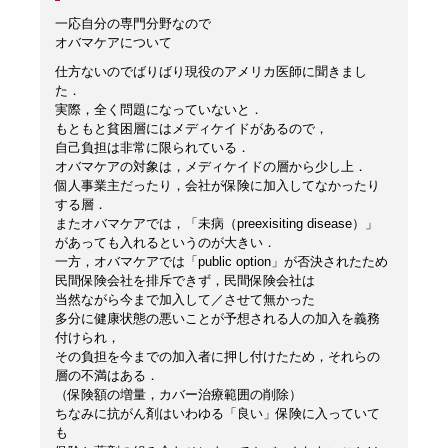
一応自分の専門分野なので
オバマケアについて
仕方ないのでばりばり現役のアメリカ医師に聞きまし
た．
実際，全く問題になっていないと．
もともと貧困層にはメディケイドがあるので，
自己負担は非常に限られている．
オバマケアの対象は，メディケイドの層から少し上．
個人事業主だったり，会社が保険に加入してなかったり
する層．
またオバマケアでは，「未病（preexisiting disease）」
があっても入れるというのが大きい．
一方，オバマケアでは「public option」が否決されたため
民間保険会社を排斥できず，民間保険会社は
当然ながら今まで加入して／させて無かった
多分に健康状態の悪いことが予想される人の加入を義務
付けられ，
その負担を今までの加入者に押し付けたため，それらの
層の不満はある．
（保険額の増量，カバー治療範囲の削除）
ちなみに抗がん剤はいわゆる「良い」保険に入っていて
も