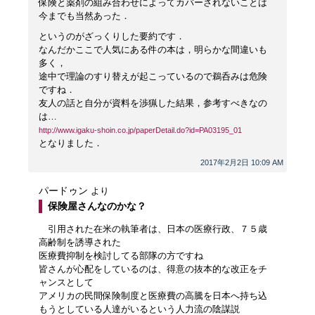
保険と薬剤の組み合わせによってカバーされないことは
今までも当然あった．
というのがざっくりした要約です．
なんだかここで人気にある件の本は，明らかな間違いも
多く，
途中で理論のすり替えが起こっているので鵜呑みは危険
ですね．
友人の話と自分が資料を渉猟した結果，参考すべきなの
は…
http://www.igaku-shoin.co.jp/paperDetail.do?id=PA03195_01
となりました．
2017年2月2日 10:09 AM
パードゥン
より
保険屋さんなのかな？
引用された在米の執筆者は、日本の医療行政、７５歳
高齢制を誘導された
医療費抑制を検討してる部隊の方ですね
皆さんが心配をしているのは、得意の抜本的な改正をチ
ャンスとして
アメリカの民間保険制度と医療費の高騰を日本へ持ち込
もうとしている人達がいるという人力流の陰謀説