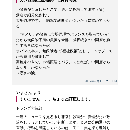
保険が普及したとこで、適用除外増してます（笑）
病名が細分化されて
市場原理です。 病院で診断名がついた時に始めてわか
る
”アメリカの保険は市場原理でバランスを取っている”
だから無保険下層の負担を全部、減収続きの中間層が負
担する事になった訳
オバマは本来、無保険者は”福祉政策”として、トップ１％
から費用を徴集して
実施すべきで、市場原理でバランスとれば、中間層から
ムシルしかなかった
（嘆きの涙）
2017年2月1日 2:19 PM
やまさん
より
すいません、、、ちょっと訂正します。
トランプ大統領
一連のニュースを見る限り非常に誠実かつ義理がたい政
治をしようとしていると判断します。まさに公約通りの
言動、行動を展開しているのは、民主主義を深く理解し