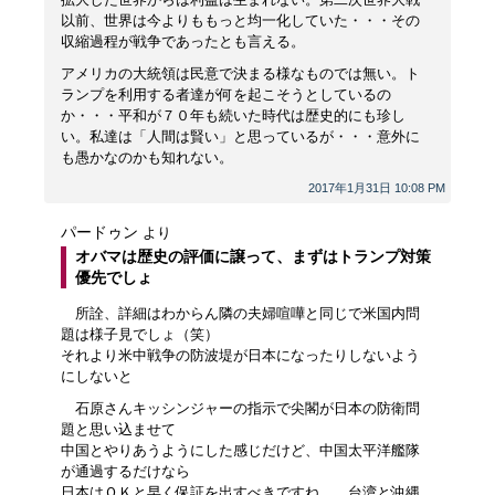
以前、世界は今よりももっと均一化していた・・・その
収縮過程が戦争であったとも言える。
アメリカの大統領は民意で決まる様なものでは無い。ト
ランプを利用する者達が何を起こそうとしているの
か・・・平和が７０年も続いた時代は歴史的にも珍し
い。私達は「人間は賢い」と思っているが・・・意外に
も愚かなのかも知れない。
2017年1月31日 10:08 PM
パードゥン
より
オバマは歴史の評価に譲って、まずはトランプ対策
優先でしょ
所詮、詳細はわからん隣の夫婦喧嘩と同じで米国内問
題は様子見でしょ（笑）
それより米中戦争の防波堤が日本になったりしないよう
にしないと
石原さんキッシンジャーの指示で尖閣が日本の防衛問
題と思い込ませて
中国とやりあうようにした感じだけど、中国太平洋艦隊
が通過するだけなら
日本はＯＫと早く保証を出すべきですね。 台湾と沖縄