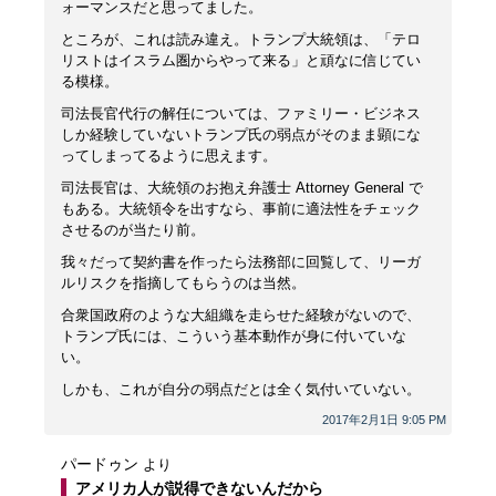
ォーマンスだと思ってました。
ところが、これは読み違え。トランプ大統領は、「テロ
リストはイスラム圏からやって来る」と頑なに信じてい
る模様。
司法長官代行の解任については、ファミリー・ビジネス
しか経験していないトランプ氏の弱点がそのまま顕にな
ってしまってるように思えます。
司法長官は、大統領のお抱え弁護士 Attorney General で
もある。大統領令を出すなら、事前に適法性をチェック
させるのが当たり前。
我々だって契約書を作ったら法務部に回覧して、リーガ
ルリスクを指摘してもらうのは当然。
合衆国政府のような大組織を走らせた経験がないので、
トランプ氏には、こういう基本動作が身に付いていな
い。
しかも、これが自分の弱点だとは全く気付いていない。
2017年2月1日 9:05 PM
パードゥン
より
アメリカ人が説得できないんだから