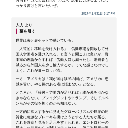
お前もバカだと言われそうだが、読者に分かるようにし
っかり書けと言いたいぜ。
2017年1月31日 8:17 PM
人力
より
幕を引く
世界は表と裏セットで動いている。
「人道的に移民を受け入れる」「労働市場を開放して外
国人労働者を受け入れる」と言うと聞こえは良いが、資
本家の理論からすれば「労働人口も減ったし、消費者も
減るから外国人を少し輸入するか」ってな感じなのでし
ょう。これがヨーロッパ流。
一方、アメリカは「我が国は移民の国だ、アメリカに忠
誠を誓い、やる気のある者は拒まない」となる。
ところが、「移民＝労働力が足りれば」誰か幕を引かな
きゃならない。ブレイグジットやトランプ、そしてルペ
ンらがその役を担うのかも知れない。
一方的に拡大するかに見えたグローバリズムや世界の均
質化に急激なブレーキを掛けようとする人たちが居る。
これを善意と見ると足元をすくわれる。エントロピーの
拡大した世界からは利益は生まれない。第二次世界大戦