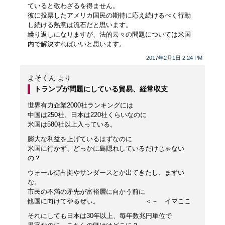
ていると敬わざるを得ません。
彼に投票したアメリカ国民の期待に応え続けるべく行動
し続ける熱意は流石だと思います。
繰り返しになりますが、法的云々の問題については米国
内で解決すればいいと思います。
2017年2月1日 2:24 PM
よそくん
より
トランプが問題にしている貿易、経常収支
世界有力企業2000社ランキングには
中国は250社、日本は220社くらいなのに
米国は580社以上入っている。
膨大な利益を上げているはずなのに
米国に行かず、どっかに島隠れしているだけじゃない
の？
ウォール街占拠やサンダースとか出てきたし、まずい
な。
市民の不満の矛先が富裕層に向かう前に
他国に向けてやるぜぃ。 ＜－ イマここ
それにしても日本は30年以上、毎年数兆円単位で