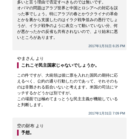
多いと言う理由で否定すべきものでは無いです。
オバマの問題はアラブ世界と中国とロシアへの対応を誤
った事でしょう。特にアラブの春とかウクライナの革命
とかを裏から支援したのはイラク戦争並みの愚行でしょ
うが、イラク戦争のように表立って動いていない分、何
が悪かったかの反省も共有されないので、より始末に悪
いところがあります。
2017年1月31日 6:25 PM
やまさん
より
これこそ民主国家じゃないでしょうか。
この件ですが、大統領は彼に票を入れた国民の期待に応
えるべく、公約の通り行動したのであって、それそのも
のは非難される筋合いないと考えます。米国の司法にマ
ッチするかどうかは別ですが。
この場面では極めてまっとうな民主主義が機能している
と判断します。
2017年1月31日 7:09 PM
空の財布
より
予想。