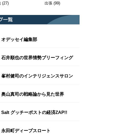
信
(27)
出張
(99)
オデッセイ編集部
石井順也の世界情勢ブリーフィング
峯村健司のインテリジェンスサロン
奥山真司の戦略論から見た世界
Salt グッチーポストの経済ZAP!!
永田町ディープスロート