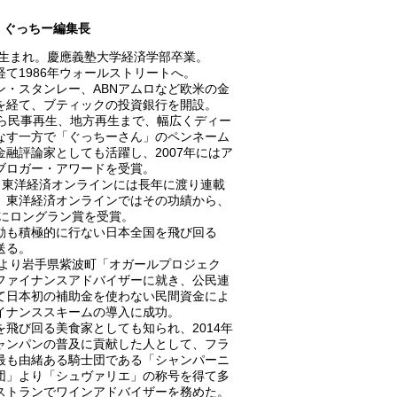
ぐっちー編集長
0年生まれ。慶應義塾大学経済学部卒業。
経て1986年ウォールストリートへ。
ン・スタンレー、ABNアムロなど欧米の金
を経て、ブティックの投資銀行を開設。
から民事再生、地方再生まで、幅広くディー
なす一方で「ぐっちーさん」のペンネーム
金融評論家としても活躍し、2007年にはア
ブロガー・アワードを受賞。
A、東洋経済オンラインには長年に渡り連載
、東洋経済オンラインではその功績から、
8年にロングラン賞を受賞。
動も積極的に行ない日本全国を飛び回る
送る。
0年より岩手県紫波町「オガールプロジェク
ファイナンスアドバイザーに就き、公民連
て日本初の補助金を使わない民間資金によ
イナンススキームの導入に成功。
を飛び回る美食家としても知られ、2014年
ャンパンの普及に貢献した人として、フラ
最も由緒ある騎士団である「シャンパーニ
団」より「シュヴァリエ」の称号を得て多
ストランでワインアドバイザーを務めた。