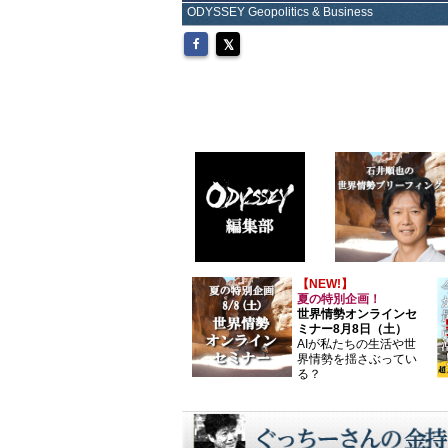
ODYSSEY Geopolitics & Business
【NEW!】
夏の特別企画！
世界情勢オンラインセ
ミナー8月8日（土）
AIが私たちの生活や世
界情勢を揺さぶってい
る？