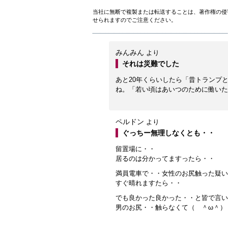
当社に無断で複製または転送することは、著作権の侵
せられますのでご注意ください。
みんみん
より
それは災難でした
あと20年くらいしたら「昔トランプ
ね。「若い頃はあいつのために働いた
ペルドン
より
ぐっちー無理しなくとも・・
留置場に・・
居るのは分かってますったら・・
満員電車で・・女性のお尻触った疑い
すぐ晴れますたら・・
でも良かった良かった・・と皆で言い
男のお尻・・触らなくて（ ＾ω＾）