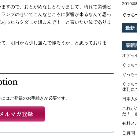
2019
いますので、おとがめなしとなりまして、晴れて労働ビ
トランプのせいでこんなところに影響が来るなんて思っ
ぐっち
度あったらタダじゃ済まんぞ！ と言いたい位でありま
せて、明日から少し遊んで帰ろうか、と思っておりま
オデッ
ぐっち
ぐっち
ぐっち
休刊に
みにはご登録のお手続きが必要です。
日本人
これが
だ！ 
有料メ
ご質問