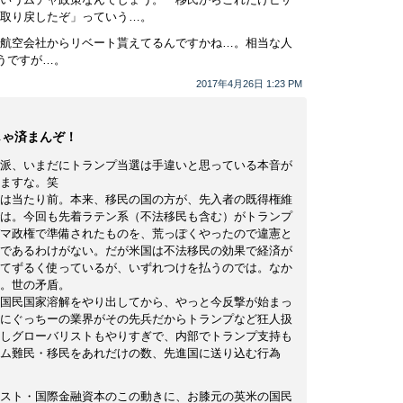
取り戻したぞ」っていう…。
航空会社からリベート貰えてるんですかね…。相当な人
うですが…。
2017年4月26日 1:23 PM
じゃ済まんぞ！
派、いまだにトランプ当選は手違いと思っている本音が
ますな。笑
は当たり前。本来、移民の国の方が、先入者の既得権維
は。今回も先着ラテン系（不法移民も含む）がトランプ
マ政権で準備されたものを、荒っぽくやったので違憲と
であるわけがない。だが米国は不法移民の効果で経済が
てずるく使っているが、いずれつけを払うのでは。なか
。世の矛盾。
国民国家溶解をやり出してから、やっと今反撃が始まっ
にぐっちーの業界がその先兵だからトランプなど狂人扱
しグローバリストもやりすぎで、内部でトランプ支持も
ム難民・移民をあれだけの数、先進国に送り込む行為
スト・国際金融資本のこの動きに、お膝元の英米の国民