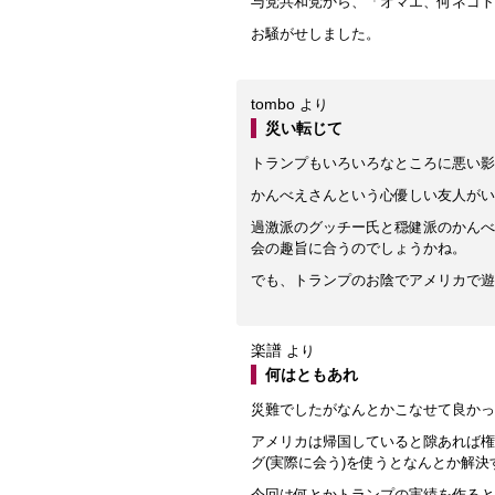
与党共和党から、「オマエ、何ネゴト
お騒がせしました。
tombo
より
災い転じて
トランプもいろいろなところに悪い影
かんべえさんという心優しい友人がい
過激派のグッチー氏と穏健派のかんべ
会の趣旨に合うのでしょうかね。
でも、トランプのお陰でアメリカで遊
楽譜
より
何はともあれ
災難でしたがなんとかこなせて良かっ
アメリカは帰国していると隙あれば権
グ(実際に会う)を使うとなんとか解
今回は何とかトランプの実績を作ると