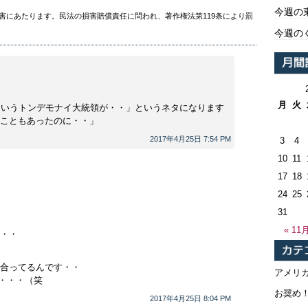
今週の
害にあたります。民法の損害賠償責任に問われ、著作権法第119条により罰
今週の
月
火
というトンデモナイ大統領が・・」というネタになります
こともあったのに・・」
2017年4月25日 7:54 PM
3
4
10
11
17
18
24
25
31
« 11
・・
合ってるんです・・
アメリ
・・・（笑
お奨め
2017年4月25日 8:04 PM