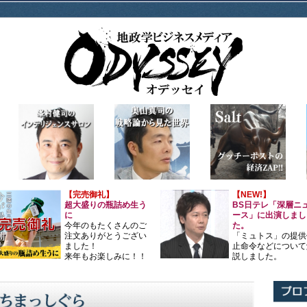
【完売御礼】
【NEW!】
超大盛りの瓶詰め生う
BS日テレ「深層ニ
に
ース」に出演しまし
今年のもたくさんのご
た。
注文ありがとうござい
「ミュトス」の提供
ました！
止命令などについて
来年もお楽しみに！！
説しました。