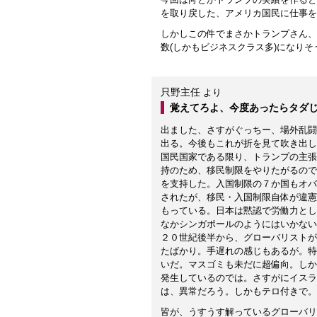
を取り戻した、アメリカ国民に仕事を
しかしこの件でまさかトランプさん、
数(しかもビジネスクラス多)になりそ
只野主任
より
覚えてろよ、今度あったらタダ
出ました、さすがぐっちー、場外乱闘
出る。今後もこれが折を見て吹き出し
国民国家である限り、トランプの主張
持のため、移民制限をやりたがるので
を支持した。入国制限の７か国もオバ
されたが、移民・入国制限自体が違憲
もっている。日本は黙認で労働力とし
なかシンガポールのようにはいかない
２０世紀後半から、グローバリストが
たばかり。手遅れの感じもあるが。特
いだ。マスゴミも未だに超偏向。しか
発生しているのでは。さすがにイスラ
は、異常だろう。しかもテロ付きで。
皆が、うすうす解っているグローバリ