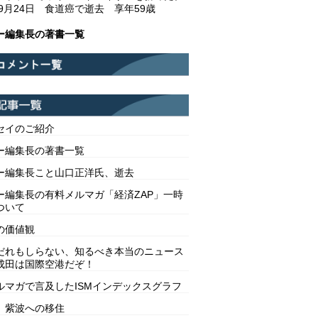
年9月24日 食道癌で逝去 享年59歳
ー編集長の著書一覧
セイのご紹介
ー編集長の著書一覧
ー編集長こと山口正洋氏、逝去
ー編集長の有料メルマガ「経済ZAP」一時
ついて
の価値観
だれもしらない、知るべき本当のニュース
成田は国際空港だぞ！
ルマガで言及したISMインデックスグラフ
 紫波への移住