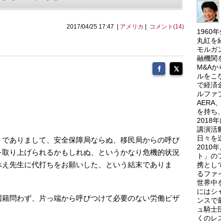
2017/04/25 17:47 |
アメリカ
|
コメント(14)
196
丸紅を
モルガ
融機関
M&A
ルをこ
。
で経済
ルファ
AER
を持ち
201
講演活
日々を
、でありまして、安全保障局ならぬ、移民局からの呼び
201
を取り上げられるかもしれぬ、というかなり危機的状況
ト」の
べえ先生に代打ちをお願いした、という結末でありま
携とし
るファ
世界中
にはシ
国籍問わず、片っ端から呼びつけて必要のない労働ビザ
ンスで
ュ騎士
くのレ