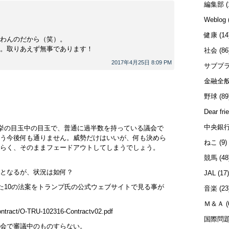
編集部
(
Weblog
健康
(14
わんのだから（笑）。
。取りあえず無事であります！
社会
(86
2017年4月25日 8:09 PM
サブプ
金融全
野球
(89
Dear fri
中央銀
選挙の目玉中の目玉で、普通に過半数を持っている議会で
う今後何も通りません。威勢だけはいいが、何も決めら
ねこ
(9)
らく、そのままフェードアウトしてしまうでしょう。
競馬
(48
となるが、状況は如何？
JAL
(17
した10の法案をトランプ氏の公式ウェブサイトで見る事が
音楽
(23
Ｍ＆Ａ
(
ontract/O-TRU-102316-Contractv02.pdf
国際問
会で審議中のものすらない。