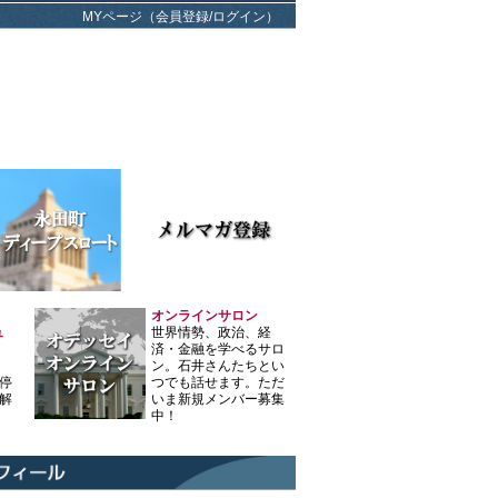
MYページ（会員登録/ログイン）
オンラインサロン
ュ
世界情勢、政治、経
済・金融を学べるサロ
ン。石井さんたちとい
停
つでも話せます。ただ
解
いま新規メンバー募集
中！