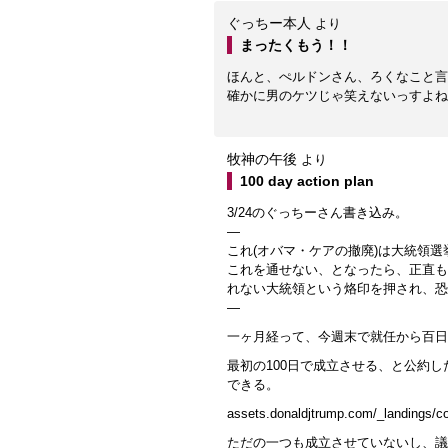
ぐっちー本人
より
まったくもう！！
ほんと、ぺルドンさん、ろくなこと言
確かに男のケツじゃ笑えないっすよね
牧神の午後
より
100 day action plan
3/24のぐっちーさん書き込み。
—
これ(オバマ・ケアの撤廃)は大統領
これを通せない、となったら、正直も
れない大統領という烙印を押され、恐
—
一ヶ月経って、今週末で就任から百日
最初の100日で成立させる、と公約
できる。
assets.donaldjtrump.com/_landings/c
ただの一つも成立させていないし、議