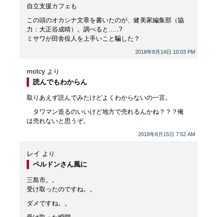
自立支援カフェも
この頭のオカシナ文章を書いたのが、健美家編集部（協
力：大正谷成晴）。調べると…..?
ミサワが田舎役人を上手いこと騙した？
2018年8月14日 10:03 PM
motcy
より
読んでもわからん
取りあえず読んでみたけどよくわからないの一言。
タワマン造るのいいけど地方で売れるんかね？？？俺
は売れないと思うぞ。
2018年8月15日 7:52 AM
レイ
より
ペルドンさん風に
三島市。。
受け取ったのですね。。
ダメですね。。