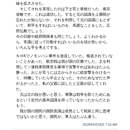
線を拡大させた。
そしてそれを実現したのは下士官と将校だった、南京
攻略です。これは成功した。すると元の認識を上層部が
忘れたか知らないか、それを利用して元の認識にもとず
いて、和平をすればいいものを、馬鹿なことをした。広
田弘毅でしょう。
今の日銀や政府関係者も同じでしょう。よくわかるか
ら、常識に従って行動すればいいものを頭が良いから、
いろんな手を考えてする。
ＮＨKでノモンハン事件を放送していた。報道されていな
いことがあった、航空戦は我が国の圧勝でした。之を利
用してソ連戦車部隊意を爆弾で攻撃すればあれはたぶん
勝った。おじが言うには之からさらに総攻撃をかけるべ
く、待機していたら中止となった。そのためなぜだと声
が上がったと、私の父親に話したと父親が話してくれ
た。
元は辻の段が悪いと思う。軍隊は戦争を防ぐためにあ
るという近代の基本認識を持っていなかったからだとお
もう。
我が国の国民の国防意識は依然として戦前と同じ思考
ではないかと思う。国民が。軍人はたぶん違う。
2018年8月16日 7:16 AM