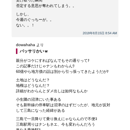
受け取った瞬間
否定する意思が奪われてしまう。。
しかし、
今週のぐっちーが。。
ない。。！
2018年8月15日 8:54 AM
dowahaha
より
バッサリかいｗ
親分がコケにすればなんでもその通りってﾅ
この記事だけじゃナンもわからんﾜ
60億やら地方債の話は別から引っ張ってきたようだがﾅ
土地はどうなんだ？
地権はどうなんだ？
詳細がわからんとダメ出しは如何なもんか
小生隣の沼津にいた事ある
そも新幹線の停車駅は沼津のはずだったが、地元が反対
して三島になった経緯がある
三島で一旦降りて乗り換えにゃならんので不便ﾖ
三島駅周りはナンもネエ、今も変わらんだろう
単なる乗換駅ﾖ