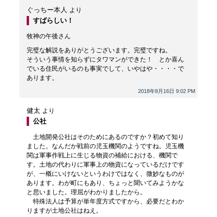
ぐっちー本人
より
すばらしい！
牧神の午後さん
完璧な解説をありがとうございます。完璧ですね。
そういう事情を知らずにタワマンができた！ とか喜ん
でいる住民がいるのも事実でして、いやはや・・・・で
あります。
2018年8月16日 9:02 PM
健太
より
公社
土地開発公社はそのためにあるのですか？初めて知り
ました。なんだか戦前の児玉機関のようですね。児玉機
関は軍事作戦上に生じる物資の補給における、機関で
す。土地の代わりに軍事上の物資になっているだけです
が、一概にいけないというわけではなく、微妙なものが
あります。わが町にもあり、ちょっと聞いてみようかな
と思いました。理屈がわかりましたから。
特殊法人は予算が単年度方式ですから、必要だとわか
りますが土地公社はねえ。