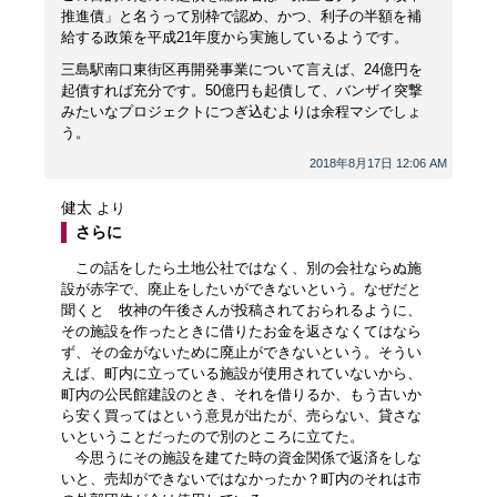
推進債」と名うって別枠で認め、かつ、利子の半額を補
給する政策を平成21年度から実施しているようです。
三島駅南口東街区再開発事業について言えば、24億円を
起債すれば充分です。50億円も起債して、バンザイ突撃
みたいなプロジェクトにつぎ込むよりは余程マシでしょ
う。
2018年8月17日 12:06 AM
健太
より
さらに
この話をしたら土地公社ではなく、別の会社ならぬ施
設が赤字で、廃止をしたいができないという。なぜだと
聞くと 牧神の午後さんが投稿されておられるように、
その施設を作ったときに借りたお金を返さなくてはなら
ず、その金がないために廃止ができないという。そうい
えば、町内に立っている施設が使用されていないから、
町内の公民館建設のとき、それを借りるか、もう古いか
ら安く買ってはという意見が出たが、売らない、貸さな
いということだったので別のところに立てた。
今思うにその施設を建てた時の資金関係で返済をしな
いと、売却ができないではなかったか？町内のそれは市