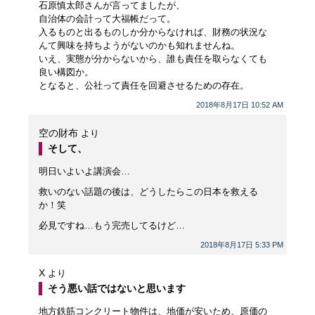
石原慎太郎さんが言ってましたが、
自治体の会計って大福帳だって。
入るものと出るものしか分からなければ、財務の状況な
んて興味を持ちようがないのかも知れませんね。
いえ、実態が分からないから、誰も責任を取らなくても
良い構図か。
となると、公社って責任を回避させるための存在。
2018年8月17日 10:52 AM
空の財布
より
そして、
明日いよいよ講演会…
救いのない話題の後は、どうしたらこの日本を救える
か！笑
必見ですね…もう完売してるけど…
2018年8月17日 5:33 PM
X
より
そう悪い話ではないと思います
地方鉄筋コンクリート物件は、地価が安いため、原価の