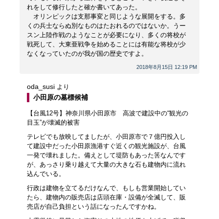
れをして修行したと確か書いてあった。
オリンピックは支那事変と同じような展開をする。多
くの兵士ならぬ別なものはたおれるのではないか。うー
スン上陸作戦のようなことが必要になり、多くの将校が
戦死して、大東亜戦争を始めることには有能な将校が少
なくなっていたのが我が国の歴史ですよ。
2018年8月15日 12:19 PM
oda_susi
より
小田原の墓標候補
【台風12号】神奈川県小田原市 高波で建設中の“観光の
目玉”が壊滅的被害
テレビでも放映してましたが、小田原市で７億円投入し
て建設中だった小田原漁港すぐ近くの観光施設が、台風
一発で壊れました。備えとして堤防もあった筈なんです
が、あっさり乗り越えて大量の大きな石も建物内に流れ
込んでいる。
行政は建物を立てるだけなんで、もしも営業開始してい
たら、建物内の販売店は店頭在庫・設備が全滅して、販
売店が自己負担という話になったんですかね。