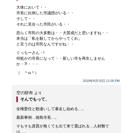
大体において・・
市長に比例した市議団がいる・・
そして・・
それに見合った市民がいる・・
恐らく市民の大多数は・・大賛成だと思いますね・・
本当は「私を殺してからやってくれ」
と言うのは市民なんですがね・・
ぐっちーさん・!
何処かの市長になって・・新しい市を再生しません
か・?!・・・
（ ＾ω＾）
2018年8月15日 11:00 PM
空の財布
より
そんでもって、
全権委任と勘違いして暴走し始める…。
最新事例…徳島市長…。
そもそも資質が無くても出て来て選ばれる…人材難で
は…。