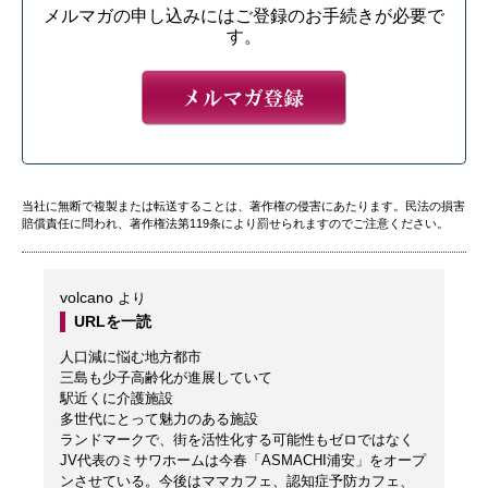
メルマガの申し込みにはご登録のお手続きが必要で
す。
当社に無断で複製または転送することは、著作権の侵害にあたります。民法の損害
賠償責任に問われ、著作権法第119条により罰せられますのでご注意ください。
volcano
より
URLを一読
人口減に悩む地方都市
三島も少子高齢化が進展していて
駅近くに介護施設
多世代にとって魅力のある施設
ランドマークで、街を活性化する可能性もゼロではなく
JV代表のミサワホームは今春「ASMACHI浦安」をオープ
ンさせている。今後はママカフェ、認知症予防カフェ、