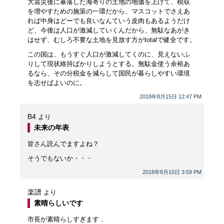
大震災後に暴落した海寄りの土地の地価を上げて、税収
を増やすための施策の一環だから、マスコットでさえあ
れば中身はどーでも良いなんていう皮肉もあるようだけ
ど、今後は人口が激減していくんだから、無駄なあがき
はせず、むしろ不要な土地を見放す方がtotalで健全です。
この国は、もうすぐ人口が激減してくのに、見えないふ
りして現状維持ばかりしようとする。無駄金使う余裕あ
るなら、その分税金を減らして国民が暮らしやすい環境
を志せばよいのに。
2018年8月15日 12:47 PM
B4
より
未来の年表
皆さん読んでますよね？
そうでもないか・・・
2018年8月15日 3:59 PM
楽譜
より
素晴らしいです
市長が素晴らしすぎます．