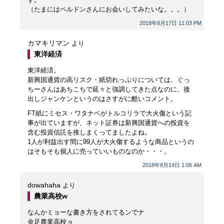
（たまにはペルドンさんにお会いしてみたいな。。。）
2018年8月17日 11:03 PM
カマキリマン
より
東洋経済
東洋経済。
新興国通貨の高リスク・紙切れっぷりについては、ぐっ
ちーさんはあちこちで延々と強調してきた点なのに、後
出しジャンケンというのはさすがに酷いコメント。
FT紙にミセス・ワタナベがトルコリラで大火傷という記
事が出ていますが、ネット証券は新興国通貨への投資を
含む投資信託を推しまくってましたよね。
1人が利益出す間に99人が大火傷するような商品というの
はそもそも個人に売っていいものなのか・・・。
2018年8月19日 1:06 AM
dowahaha
より
農業高校w
なんかミョーな書き方をされてるンでナ
金足農業高校ョ