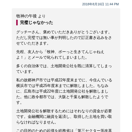
2018年8月16日 11:44 PM
牧神の午後
より
完璧じゃなかった
グッチーさん、褒めていただきありがとうございます。
ただし完璧では無い事が判明したので訂正書き込みをさ
せていただきます。
先程、友人から「牧神、ボーっと生きてんじゃねえ
よ！」とメールで叱られてしまいました。
多くの自治体では、土地開発公社を既に清算してしまっ
ています。
私の故郷神戸市では平成22年度末までに、今住んでいる
横浜市では平成25年度末までに解散しました。ちなみ
に、広島市は平成22年度に土地開発公社を解散しまし
た。他に政令都市では、大阪と千葉も解散したようで
す。
土地開発公社を解散するためにはそれなりの資金が必要
です。金融機関に融資を返済し、取得した土地を買い取
らなければなりません。
この目的のための起債を総務省は「第三セクター等改革