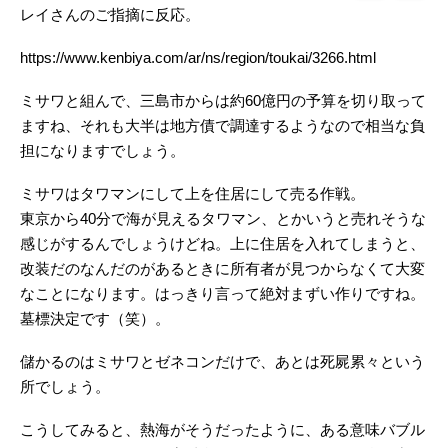
レイさんのご指摘に反応。
https://www.kenbiya.com/ar/ns/region/toukai/3266.html
ミサワと組んで、三島市からは約60億円の予算を切り取って
ますね、それも大半は地方債で調達するようなので相当な負
担になりますでしょう。
ミサワはタワマンにして上を住居にして売る作戦。
東京から40分で海が見えるタワマン、とかいうと売れそうな
感じがするんでしょうけどね。上に住居を入れてしまうと、
改装だのなんだのがあるときに所有者が見つからなくて大変
なことになります。はっきり言って絶対まずい作りですね。
墓標決定です（笑）。
儲かるのはミサワとゼネコンだけで、あとは死屍累々という
所でしょう。
こうしてみると、熱海がそうだったように、ある意味バブル