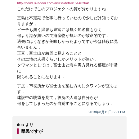
http://news.livedoor.com/article/detail/15140264/
これだけでこのプロジェクトの質が分かりますね．
三島は不定期で仕事に行っていたので少しだけ知ってお
りますが，
ビーチも無く温泉も豊富には無く知名度もなく
何より港が無いので海産物が無いのが致命的です．
過去にはうなぎが美味しかったようですが今は値段に見
合いません．
正直，富士山が綺麗に見えることと
その土地の人柄くらいしかメリットが無い．
タワマンとしては，富士山と海を両方見れる部屋が非常
に
限られることになります．
丁度，市役所から富士山を望む方向にタワマンが立ちま
す．
建設中の眺望を見て，役所の人達は自分らが
何をしてしまったのか自覚することになるでしょう．
2018年8月15日 6:21 PM
itea
より
県民ですが