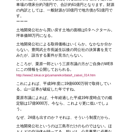
車場の増床分約7億円で、合計約61億円となります。財源
の内訳としては、一般財源が10億円で地方債が51億円で
す。
ーーー
土地開発公社から買い戻す土地の面積は0.9 ヘクタール。
坪単価88万円になる。
土地開発公社による取得価格はいくらか。なかなか分か
らない。豊岡武士市長誕生以後の同公社の決算書を見て
みたが、該当する案件が見当たらない。
ところが、栗原一郎という三原市議の方がご自身のWEB
にこの情報を公開しておられる。
http://www2.tokai.or.jp/yamaneko/data/t_zaisei_014.htm
これによれば、平成9年度に19億6000万弱で取得してい
る。山一証券が破綻した年ですね。
栗原市議によれば、十年経過した平成19年度時点での鑑
定額は17億9000万。今なら、これより更に低いでしょ
う。
なぜ、24億も出すのか？それは、そういう制度だから。
土地開発公社というのは三島市だけのものではない。ほ
とんどの自治体が持ってる。狙いは、公共事業に必要な