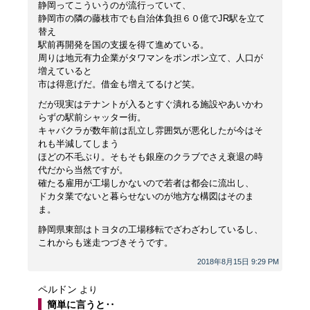
静岡ってこういうのが流行っていて、
静岡市の隣の藤枝市でも自治体負担６０億でJR駅を立て
替え
駅前再開発を国の支援を得て進めている。
周りは地元有力企業がタワマンをポンポン立て、人口が
増えていると
市は得意げだ。借金も増えてるけど笑。
だが現実はテナントが入るとすぐ潰れる施設やあいかわ
らずの駅前シャッター街。
キャバクラが数年前は乱立し雰囲気が悪化したが今はそ
れも半減してしまう
ほどの不毛ぶり。そもそも銀座のクラブでさえ衰退の時
代だから当然ですが。
確たる雇用が工場しかないので若者は都会に流出し、
ドカタ業でないと暮らせないのが地方な構図はそのま
ま。
静岡県東部はトヨタの工場移転でざわざわしているし、
これからも迷走つづきそうです。
2018年8月15日 9:29 PM
ペルドン
より
簡単に言うと‥