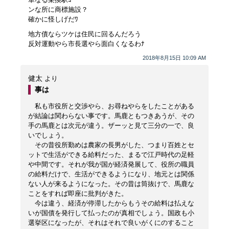
ンな所に商標施設？
確かに怪しげだﾜ
地方債ならツケは住民に回るんだろう
反対運動やら市長選やら面白くなるわﾅ
2018年8月15日 10:09 AM
健太
より
事は
私も市役所と交渉やら、お尋ねやらをしたことがある
が結論は関わらない事です。馬鹿ともつきあうが、その
手の馬鹿とは次元が違う。ザーッと見て三分の一で、良
いでしょう。
その昔役所勤めは農家の長男がした、つまり百姓とセ
ットで生活ができる給料だった、まるで江戸時代の足軽
や中間です。それが我が国が経済発展して、役所の職員
の給料だけで、生活ができるようになり、地元とは関係
ない人が来るようになった。その昔は筒抜けで、馬鹿な
ことをすれば即座に批判がきた。
今は違う、経済が停滞したからもうその給料は払えな
いが国債を発行して払ったのが真相でしょう。国政も小
選挙区になったが、それはそれで良いがくにのすること