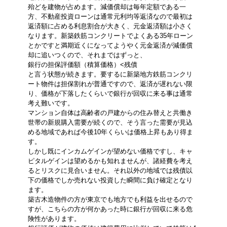
殆どを建物が占めます。減価償却は毎年定額である一
方、不動産投資ローンは通常元利均等返済なので最初は
返済額に占める利息割合が大きく、元金返済額は小さく
なります。新築鉄筋コンクリートでよくある35年ローン
とかですと満期近くになってようやく元金返済が減価償
却に追いつくので、それまではずっと、
銀行の担保評価額（積算価格）<残債
と言う状態が続きます。要するに新築地方鉄筋コンクリ
ート物件は担保割れが普通ですので、返済が遅れない限
り、価格が下落したくらいで銀行が回収に来る事は通常
考え難いです。
マンション自体は高齢者の戸建からの住み替えと共働き
世帯の新規購入需要が続くので、そう言った需要が見込
める地域であれば今後10年くらいは価格上昇もあり得ま
す。
しかし既にインカムゲインが望めない価格ですし、キャ
ピタルゲインは望めるかも知れませんが、諸経費を考え
るとリスクに見合いません。それ以外の地域では残債以
下の価格でしか売れない投資した瞬間に負け確定となり
ます。
築古木造物件の方が東京でも地方でも利益を出せるので
すが、こちらの方が何かあった時に銀行が回収に来る危
険性があります。