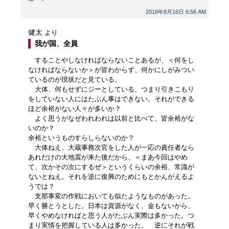
2018年8月16日 6:56 AM
健太
より
我が国、全員
することやしなければならないことあるが、＜何をし
なければならないか＞が皆わからず、何かにしがみつい
ているのが現状だと見ている。
大体、何もせずにジーとしている、つまり引きこもり
をしていない人にはたぶん事はできない。それができる
ほど余裕がない人々が多いか？
よく思うがなぜわれわれは以前と比べて、皆余裕がな
いのか？
余裕というものすらしらないのか？
大体ねえ、大蔵事務次官をした人が一応の責任者なら
あれだけの大地震が来た後だから、＜まあ今回はやめ
て、次かその次にするぜ＞というくらいの余裕、常識が
ないとねえ。それを逆に復興のためにもとかんがえるよ
うでは？
支那事変の作戦においても似たようなものがあった。
早く勝とうとした。日本は資源がなく、金もないから、
早くやめなければと思う人がたぶん実際は多かった。つ
まり実情を把握している人は多かった。 逆にそれが戦