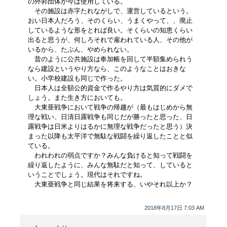
の外郭団体が今は使用している。
その施設は赤字たれながしで、運営しているという。
おい日本人だろう、そのくらい、うまくやって、、廃止
しているような形をとれば良い。そくらいの知恵くらい
出ると思うが、何しろそれで雇われている人、その他が
いるから、たぶん、やめられない。
昔のように公共施設は奉加帳を回して半額集められう
なら建設というやり方なら、このようなことはおきな
い。小学校建設も同じで作った。
日本人は全額公的資金で作るやり方は気質的にダメで
しょう。また生き方においても。
大東亜戦争において戦争の帰趨が（最もはじめから無
理な戦い、日清日露戦争も同じだが勝ったと思った、日
露戦争は日米よりはるかに無理な戦争だったと思う）決
まった以降も太平洋で無駄な戦闘を繰り返したことと似
ている。
われわれの弱点ですか？みんな負けると知って戦闘を
繰り返したように、みんな無駄だと知って、していると
いうことでしょう。現代はそれですね。
大東亜戦争と同じ結果を将来する、いやそれ以上か？
2018年8月17日 7:03 AM