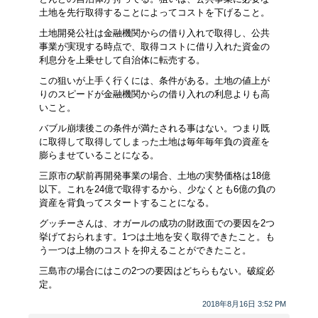
土地を先行取得することによってコストを下げること。
土地開発公社は金融機関からの借り入れで取得し、公共
事業が実現する時点で、取得コストに借り入れた資金の
利息分を上乗せして自治体に転売する。
この狙いが上手く行くには、条件がある。土地の値上が
りのスピードが金融機関からの借り入れの利息よりも高
いこと。
バブル崩壊後この条件が満たされる事はない。つまり既
に取得して取得してしまった土地は毎年毎年負の資産を
膨らませていることになる。
三原市の駅前再開発事業の場合、土地の実勢価格は18億
以下。これを24億で取得するから、少なくとも6億の負の
資産を背負ってスタートすることになる。
グッチーさんは、オガールの成功の財政面での要因を2つ
挙げておられます。1つは土地を安く取得できたこと。も
う一つは上物のコストを抑えることができたこと。
三島市の場合にはこの2つの要因はどちらもない。破綻必
定。
2018年8月16日 3:52 PM