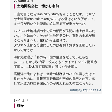
volcano
より
土地開発公社、懐かし名前
一言で言うならfeasibility studyちゅうことだす。ミサワ
や土建屋がno risk takerなのにぼろ儲けという所がミソ。
ミサワが描いたお花畑の絵に三原市が乗っかった。
バブルの土地神話の中で公の部門が民間の地上げ屋みた
いなこと始めた。それが土地開発公社。有限の土地が無
くなっちまうと、銀行から金借りて。
タワマン上部を分譲にしたのは有利子負債を圧縮したい
からでせうが….
海部元総理が「あの時、国の借金を返していたらな
あ…..」しかし政治家、役人ともイケイケドンドン財政赤
字拡大…..鈴木東京都知事も同じく借金拡大
高橋洋一氏によれば、当時の財務省のバブル潰しだけで
良かったのに、日銀三重野総裁が平成の鬼平とか言い出
して水道の蛇口を閉めたのが失われた30年になったと。
2018年8月17日 10:27 AM
レイ
より
確か