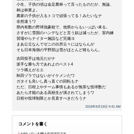
小生、子供の頃は金足農林って言ったものだが、無論、
林は林業よ。
農家の子供が入るトコで頑張ってる！みたいなナ
全然違うワ
県内有数の野球強豪校で、他県からもいっぱい来る。
さすがに雪国のハンデなどと言う奴は減ったが、室内練
習場やらナイター施設など完備ヨ
まあ公立なんでゼニの出所云々にはならんが
そも日本海側の平野部は雪がほとんど積もらん。
吉田投手は地元だがナ
派手な勝ち方であれよのベスト4
ツラ構えがエエ
秋田ヅラではないがイケメンだワ
ガタイも良いし真っ直ぐの回転もナ
ただ、日程上やチーム事情もあるが無茶な投球数だ
あたら才能のある高校生が潰されてしまうワ
日程や投球制限とか見直すべきだろうナ
2018年8月19日 9:41 AM
コメントを書く
*
が付いている欄は必須項目です