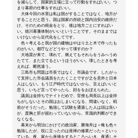
を減らして、国家的立場に立って行動をすればいい。つ
まり幕府の仕事をすればいい。
大体今回の水害は私は国がすることではなく、地方が
することだと思う。国は国家の存続と国内治安の維持だ
け、そのための税金をとり、後は地方ごとにすればい
い。徳川幕藩体制がいいということです。そのままでは
いけないから近代化をしてです。
色々考えると我が国の建物はやはり土と木で作ったも
のがいい。都庁などどうやって壊すのか？
大地震が来て、壊れて、燃えてもそれらをうみへうめ
たてて、また立てるというほうがいい。壊したときを考
えれば、断然違う。
三島市も問題は市長ではなく、市議会です。したがっ
て支持した市会議員をたたくことですが之を意外と日本
人はしない。もう江戸時代ではないから、言えばいいと
思う。いちど言ってやったら、顔ををおぼえられた。
議員は金持ちでナイトだめで、官僚も局長以上は金持
ちがしないとその国はおしまいになる、間違いなく。戦
前がそうだった。勉強して試験を通過した人は頭は良い
が、度胸と肝が据わっていないから、常識的判断ができ
なくなる。
幕末から明治にかけての政治家、勝海舟は＜俺も色々
勉強したが、役に立ったのは座禅の修業だった＞といっ
ている。夜、家から座禅をするところへいき、夜通しそ