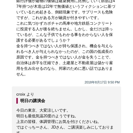
銀行評価が建物の価値は建築費用に比例していて鉄筋は4
7年持つが木造は22年で無価値というフィクションに基づ
いているため起きる、倒錯現象です。サブリースも危険
ですが、これがある方が融資が付きやすいです。
これに気づかずカボチャの馬車や地方鉄筋コンクリート
に投資する人が後を絶ちません。しかし、金だけは持っ
ているが、こんな子供でもわかる事をわからない人を保
護する必要があるでしょうか？
金を持つべきではない人が持ち保護され、機会を与えら
れるべき人が与えられなかったのが、この国の低成長の
原因です。金を持つべきではない人が金を失うことで、
自治体は赤字を圧縮でき、土建屋と不動産屋は儲かり雇
用を生み出せるのなら、邦家のために悪い話ではありま
せん。
2018年8月17日 9:50 PM
croix
より
明日の講演会
今日の東京、大変涼しいです。
明日も最低気温20度のようですね。
上京の皆様、体調管理にお気を付けくださいね。
ではぐっちーさん、JDさん、ご講演楽しみにしておりま
す。