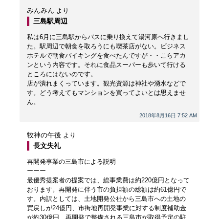
みんみん
より
三島駅周辺
私は6月に三島駅からバスに乗り換えて湯河原へ行きまし
た。駅周辺で朝食を取ろうにも喫茶店がない。ビジネス
ホテルで朝食バイキングを食べたんですが・・こらアカ
ンという内容です。それに食品スーパーも歩いて行ける
ところにはないのです。
店が潰れまくっています。観光資源は神社や湧水などで
す。どう考えてもマンションを買ってよいとは思えませ
ん。
2018年8月16日 7:52 AM
牧神の午後
より
長文失礼
再開発事業の三島市による説明
ーーー
最優秀提案者の提案では、総事業費は約220億円となって
おります。再開発に伴う市の負担額の総額は約61億円で
す。内訳としては、土地開発公社から三島市への土地の
買戻しが24億円、市街地再開発事業に対する制度補助金
が約30億円、再開発で整備される三島市が取得予定の駐