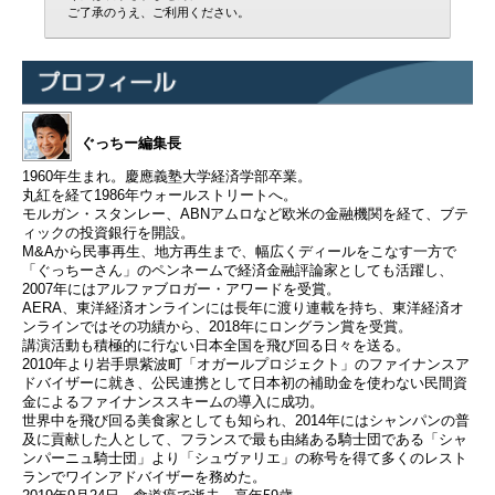
ご了承のうえ、ご利用ください。
ぐっちー編集長
1960年生まれ。慶應義塾大学経済学部卒業。
丸紅を経て1986年ウォールストリートへ。
モルガン・スタンレー、ABNアムロなど欧米の金融機関を経て、ブテ
ィックの投資銀行を開設。
M&Aから民事再生、地方再生まで、幅広くディールをこなす一方で
「ぐっちーさん」のペンネームで経済金融評論家としても活躍し、
2007年にはアルファブロガー・アワードを受賞。
AERA、東洋経済オンラインには長年に渡り連載を持ち、東洋経済オ
ンラインではその功績から、2018年にロングラン賞を受賞。
講演活動も積極的に行ない日本全国を飛び回る日々を送る。
2010年より岩手県紫波町「オガールプロジェクト」のファイナンスア
ドバイザーに就き、公民連携として日本初の補助金を使わない民間資
金によるファイナンススキームの導入に成功。
世界中を飛び回る美食家としても知られ、2014年にはシャンパンの普
及に貢献した人として、フランスで最も由緒ある騎士団である「シャ
ンパーニュ騎士団」より「シュヴァリエ」の称号を得て多くのレスト
ランでワインアドバイザーを務めた。