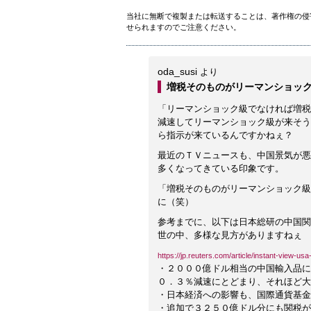
当社に無断で複製または転送することは、著作権の侵
せられますのでご注意ください。
oda_susi
より
増税そのものがリーマンショッ
「リーマンショック級でなければ増税
減速してリーマンショック級が来そう
ら指示が来ているんですかねぇ？
最近のＴＶニュースも、中国景気が悪
多くなってきている印象です。
「増税そのものがリーマンショック級
に（笑）
参考までに、以下は日本総研の中国関
世の中、多様な見方がありますねぇ
https://jp.reuters.com/article/instant-view-u
・２０００億ドル相当の中国輸入品に
０．３％減速にとどまり、それほど大
・日本経済への影響も、国際通貨基金
・追加で３２５０億ドル分にも関税が