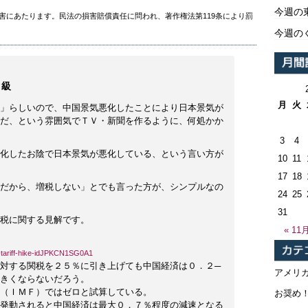
今週の
害にあたります。民法の損害賠償責任に問われ、著作権法第119条により罰
今週の
ク級
月
火
」らしいので、中国景気悪化したことにより日本景気が
だ、という雰囲気でＴＶ・新聞を作るように、何処かか
3
4
化したお陰で日本景気が悪化している、という言い方が
10
11
17
18
だから、増税しない」とでも言った方が、シンプルなの
24
25
31
税に関する見解です。
« 11
sa-tariff-hike-idJPKCN1SG0A1
対する関税を２５％に引き上げても中国経済は０．２─
アメリ
きくならないだろう。
（ＩＭＦ）ではゼロと試算している。
お奨め
発動されると中国経済は最大０．７％程度の減速となる