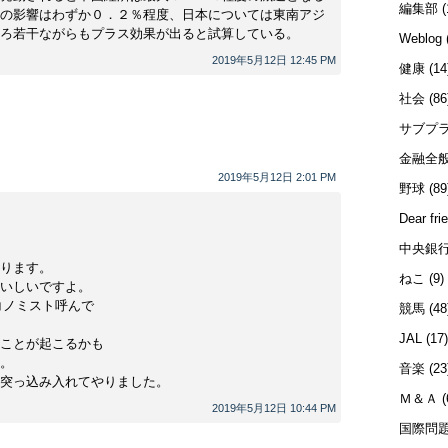
編集部
(
の影響はわずか０．２％程度、日本については東南アジ
ろ若干ながらもプラス効果が出ると試算している。
Weblog
2019年5月12日 12:45 PM
健康
(14
社会
(86
サブプ
金融全
2019年5月12日 2:01 PM
野球
(89
Dear fri
中央銀
ります。
ねこ
(9)
いしいですよ。
コノミスト呼んで
競馬
(48
JAL
(17
ことが起こるかも
。
音楽
(23
突っ込み入れてやりました。
Ｍ＆Ａ
(
2019年5月12日 10:44 PM
国際問