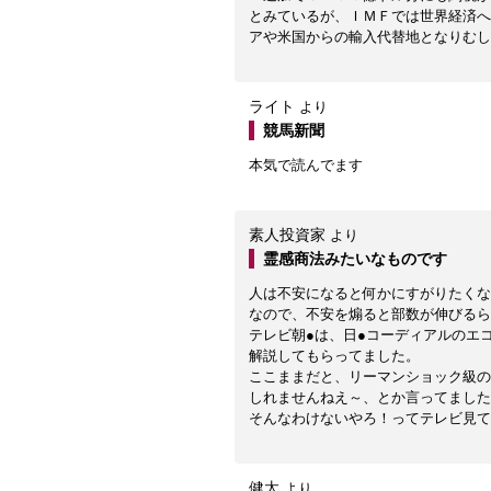
とみているが、ＩＭＦでは世界経済へ
アや米国からの輸入代替地となりむし
ライト
より
競馬新聞
本気で読んでます
素人投資家
より
霊感商法みたいなものです
人は不安になると何かにすがりたくな
なので、不安を煽ると部数が伸びるら
テレビ朝●は、日●コーディアルのエ
解説してもらってました。
ここままだと、リーマンショック級の
しれませんねえ～、とか言ってました
そんなわけないやろ！ってテレビ見て
健太
より