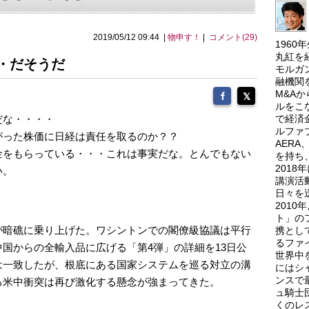
2019/05/12 09:44 |
物申す！
|
コメント(29)
196
丸紅を
・だそうだ
モルガ
融機関
M&A
ルをこ
だな・・・・
で経済
ルファ
がった株価に日経は責任を取るのか？？
AER
金をもらっている・・・これは事実だな。とんでもない
を持ち
201
い。
講演活
日々を
201
ト」の
が暗礁に乗り上げた。ワシントンでの閣僚級協議は平行
携とし
るファ
国からの全輸入品に広げる「第4弾」の詳細を13日公
世界中
は一致したが、根底にある国家システムを巡る対立の溝
にはシ
ンスで
る米中衝突は再び激化する懸念が強まってきた。
ュ騎士
くのレ