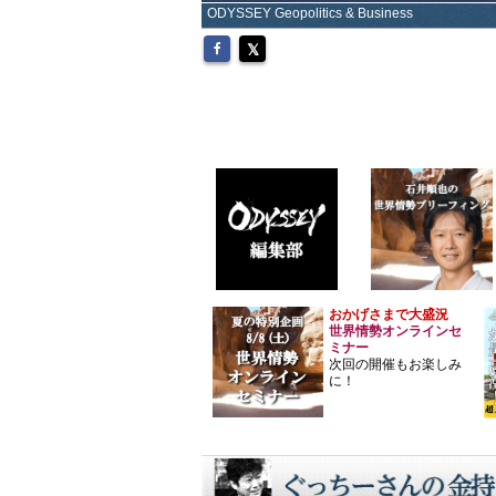
ODYSSEY Geopolitics & Business
おかげさまで大盛況
世界情勢オンラインセ
ミナー
次回の開催もお楽しみ
に！