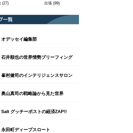
信
(27)
出張
(99)
オデッセイ編集部
石井順也の世界情勢ブリーフィング
峯村健司のインテリジェンスサロン
奥山真司の戦略論から見た世界
Salt グッチーポストの経済ZAP!!
永田町ディープスロート