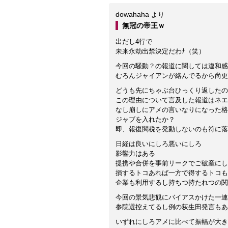
dowahaha
より
無冠の帝王ｗ
出だし4行で
未来永劫出禁決定だわﾅ（笑）
今回の騒動？の報道に関しては違和感
むろんジャイアンが絡んでるから尚更
どうも先にちゃぶ台ひっくり返したの
この理由について言及した報道はネエ
なし崩しにアメの言いなりになった格
ジャブを入れたか？
即、報復関税を発動しないのも符に落
日経は良いにしろ悪いにしろ
影響力はある
提携や合併を事前リークでご破産にし
損するトコあれば一方で得するトコも
企業も利用するし持ちつ持たれつの関
今回の景気悲観にバイアスかけた一連
参院選控えてるし例の荻生田発言もあ
いずれにしろアメに比べて振幅が大き