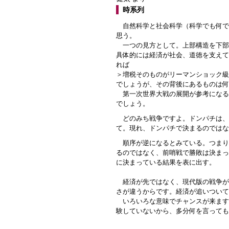
時系列
自然科学と社会科学（科学でも何で
思う。
一つの見方として。上部構造を下部
具体的には経済が社会、道徳を支えて
れば
＞増税そのものがリーマンショック級
でしょうが、その背後にあるものは何
第一次世界大戦の展開が参考になる
でしょう。
どのみち戦争ですよ。ドンパチは、
て。現れ、ドンパチで決まるのではな
順序が逆になるとみている。つまり
るのではなく、前哨戦で勝敗は決まっ
に決まっている結果を表に出す。
経済が先ではなく、現代版の戦争が
さが違うからです。経済が追いついて
いろいろな意味でチャンスが来ます
験していないから、多分何を言っても