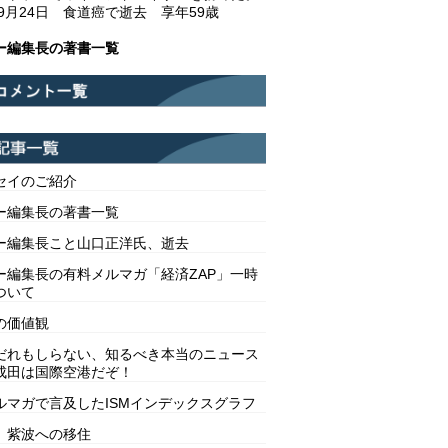
年9月24日 食道癌で逝去 享年59歳
ー編集長の著書一覧
セイのご紹介
ー編集長の著書一覧
ー編集長こと山口正洋氏、逝去
ー編集長の有料メルマガ「経済ZAP」一時
ついて
の価値観
だれもしらない、知るべき本当のニュース
成田は国際空港だぞ！
ルマガで言及したISMインデックスグラフ
 紫波への移住