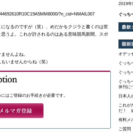
2019
MZO44692610R10C19A5MM8000/?n_cid=NMAIL007
ぐっち
とになるのですが（笑）、めだかをクジラと書くのは世
と思うよ。これが許されるのはある意味競馬新聞、スポ
。
オデッ
けませんよね。
人もいませんからね（笑）
ぐっち
ぐっち
ぐっち
休刊に
みにはご登録のお手続きが必要です。
日本人
これが
だ！ 
有料メ
ご質問