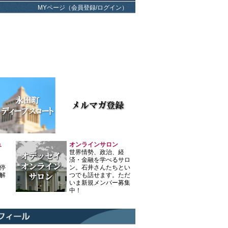
MYページ（会員登録/ログイン）
ュ
オンラインサロン
世界情勢、政治、経
済・金融を学べるサロ
停
ン。石井さんたちとい
解
つでも話せます。ただ
いま新規メンバー募集
中！