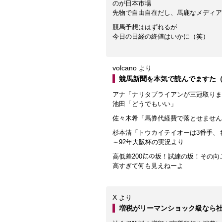
のが日本市場
先物で自由自在だし、馬鹿なメディア
競馬予想ははずれるが
今日の日経の終値はいかに（笑）
volcano
より
競馬新聞を本気で読んでますた
アナ「ナリタブライアンが三冠取りま
池田「どうでもいい」
佐々木希「馬券代経費で落とせません
杉本清「トウカイテイオーは3番手、
～92年大阪杯の実況より
高低差200㍍の坂！試練の坂！その
高すぎて何も見えねーよ
X
より
増税がリーマンショック級なら