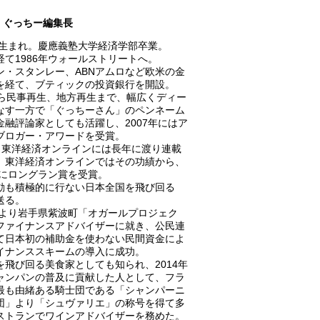
ぐっちー編集長
0年生まれ。慶應義塾大学経済学部卒業。
経て1986年ウォールストリートへ。
ン・スタンレー、ABNアムロなど欧米の金
を経て、ブティックの投資銀行を開設。
から民事再生、地方再生まで、幅広くディー
なす一方で「ぐっちーさん」のペンネーム
金融評論家としても活躍し、2007年にはア
ブロガー・アワードを受賞。
A、東洋経済オンラインには長年に渡り連載
、東洋経済オンラインではその功績から、
8年にロングラン賞を受賞。
動も積極的に行ない日本全国を飛び回る
送る。
0年より岩手県紫波町「オガールプロジェク
ファイナンスアドバイザーに就き、公民連
て日本初の補助金を使わない民間資金によ
イナンススキームの導入に成功。
を飛び回る美食家としても知られ、2014年
ャンパンの普及に貢献した人として、フラ
最も由緒ある騎士団である「シャンパーニ
団」より「シュヴァリエ」の称号を得て多
ストランでワインアドバイザーを務めた。