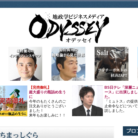
【完売御礼】
BS日テレ「深層ニ
超大盛りの瓶詰め生う
ース」に出演しまし
に
た。
今年のもたくさんのご
「ミュトス」の提供
注文ありがとうござい
止命令などについて
ました！
説しました。
来年もお楽しみに！！