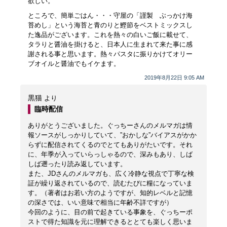
欲しい。
ところで、簡単ごはん・・・守屋の「謹製 ぶっかけ海
苔めし」という海苔と青のりと鰹節をベストミックスし
た逸品がございます。これを熱々の白いご飯に載せて、
タラりと醤油を掛けると、日本人に生まれて来た事に感
謝される事と思います。熱々パスタに振りかけてオリー
ブオイルと醤油でもイケます。
2019年8月22日 9:05 AM
黒猫
より
臨時配信
ありがとうございました。ぐっちーさんのメルマガは情
報ソースがしっかりしていて、”おかしな”バイアスがかか
らずに配信されてくるのでとてもありがたいです。それ
に、年季が入っていらっしゃるので、深みもあり、しば
しば遡ったり読み返しています。
また、JDさんのメルマガも、広く冷静な視点で丁寧な検
証が繰り返されているので、読むたびに糧になっていま
す。（著者はお若い方のようですが、知的レベルと記憶
の深さでは、いい意味で相当に年齢不詳ですが）
今回のように、目の前で起きている事象を、ぐっちーポ
ストで得た知識を元に理解できるととても楽しく思いま