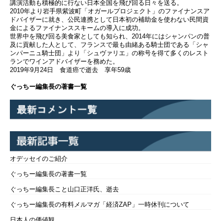
講演活動も積極的に行ない日本全国を飛び回る日々を送る。
2010年より岩手県紫波町「オガールプロジェクト」のファイナンスア
ドバイザーに就き、公民連携として日本初の補助金を使わない民間資
金によるファイナンススキームの導入に成功。
世界中を飛び回る美食家としても知られ、2014年にはシャンパンの普
及に貢献した人として、フランスで最も由緒ある騎士団である「シャ
ンパーニュ騎士団」より「シュヴァリエ」の称号を得て多くのレスト
ランでワインアドバイザーを務めた。
2019年9月24日 食道癌で逝去 享年59歳
ぐっちー編集長の著書一覧
オデッセイのご紹介
ぐっちー編集長の著書一覧
ぐっちー編集長こと山口正洋氏、逝去
ぐっちー編集長の有料メルマガ「経済ZAP」一時休刊について
日本人の価値観