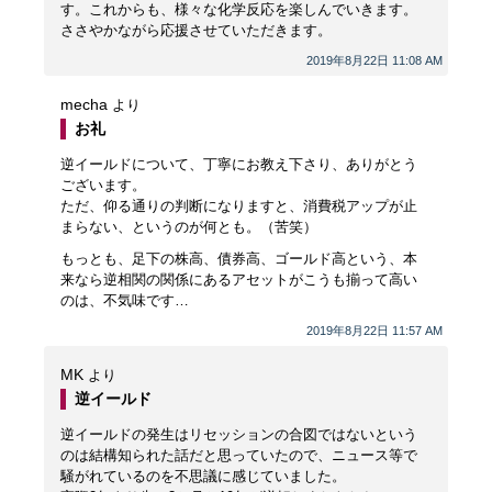
す。これからも、様々な化学反応を楽しんでいきます。
ささやかながら応援させていただきます。
2019年8月22日 11:08 AM
mecha
より
お礼
逆イールドについて、丁寧にお教え下さり、ありがとう
ございます。
ただ、仰る通りの判断になりますと、消費税アップが止
まらない、というのが何とも。（苦笑）
もっとも、足下の株高、債券高、ゴールド高という、本
来なら逆相関の関係にあるアセットがこうも揃って高い
のは、不気味です…
2019年8月22日 11:57 AM
MK
より
逆イールド
逆イールドの発生はリセッションの合図ではないという
のは結構知られた話だと思っていたので、ニュース等で
騒がれているのを不思議に感じていました。