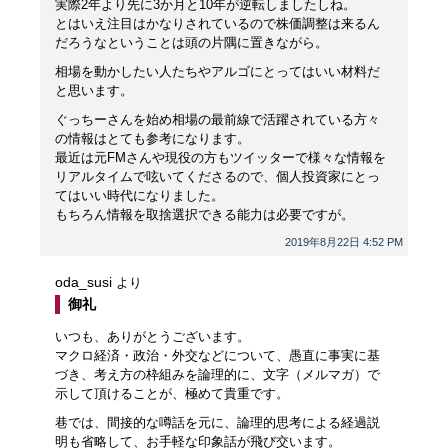
実際2年より先に3か月と10年が逆転しましたしね。
とはいえ注目はかなりされているので株価調整は来るん
だろうなということは頭の片隅に置きながら。
相場を動かしたい人たちやアルゴにとってはいい材料だ
と思います。
ぐっちーさんを始め相場の最前線で活躍されている方々
の情報はとても参考になります。
最近は元FMさんや現役の方もツイッターで様々な情報を
リアルタイムで呟いてくださるので、個人投資家にとっ
てはいい時代になりました。
もちろん情報を取捨選択できる能力は必要ですが。
2019年8月22日 4:52 PM
oda_susi
より
御礼
いつも、ありがとうございます。
マクロ経済・政治・外交などについて、愚直に事実に基
づき、考え方の枠組みを論理的に、文字（メルマガ）で
示して頂けることが、極めて貴重です。
巷では、間接的な噂話を元に、論理的思考による経過説
明も省略して、お手軽な印象話が飛び交います。