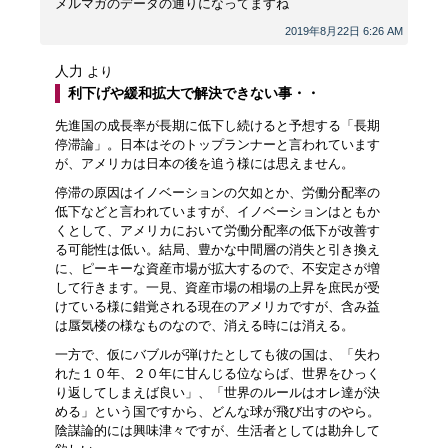
メルマガのデータの通りになってますね
2019年8月22日 6:26 AM
人力
より
利下げや緩和拡大で解決できない事・・
先進国の成長率が長期に低下し続けると予想する「長期
停滞論」。日本はそのトップランナーと言われています
が、アメリカは日本の後を追う様には思えません。
停滞の原因はイノベーションの欠如とか、労働分配率の
低下などと言われていますが、イノベーションはともか
くとして、アメリカにおいて労働分配率の低下が改善す
る可能性は低い。結局、豊かな中間層の消失と引き換え
に、ピーキーな資産市場が拡大するので、不安定さが増
して行きます。一見、資産市場の相場の上昇を庶民が受
けている様に錯覚される現在のアメリカですが、含み益
は蜃気楼の様なものなので、消える時には消える。
一方で、仮にバブルが弾けたとしても彼の国は、「失わ
れた１０年、２０年に甘んじる位ならば、世界をひっく
り返してしまえば良い」、「世界のルールはオレ達が決
める」という国ですから、どんな球が飛び出すのやら。
陰謀論的には興味津々ですが、生活者としては勘弁して