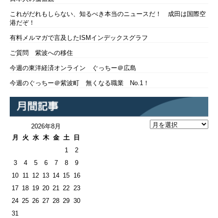
これがだれもしらない、知るべき本当のニュースだ！ 成田は国際空
港だぞ！
有料メルマガで言及したISMインデックスグラフ
ご質問 紫波への移住
今週の東洋経済オンライン ぐっちー＠広島
今週のぐっちー＠紫波町 無くなる職業 No.1！
2026年8月
月
火
水
木
金
土
日
1
2
3
4
5
6
7
8
9
10
11
12
13
14
15
16
17
18
19
20
21
22
23
24
25
26
27
28
29
30
31