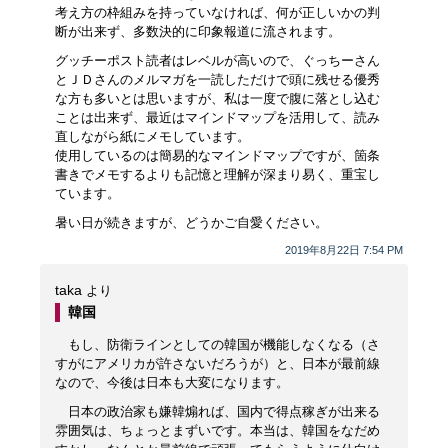
考え方の枠組みを持っていなければ、何が正しいかの判
断が出来ず、多数決的に印象報道に流されます。
グッチーポスト読者はレベルが高いので、ぐっちーさん
とＪＤさんのメルマガを一読しただけで頭に残せる優秀
な方も多いとは思いますが、私は一度で腹に落とし込む
ことは出来ず、最近はマインドマップを活用して、読み
直しながら紙にメモしています。
使用しているのは簡易的なマインドマップですが、箇条
書きでメモするよりも記憶と理解が深まり易く、重宝し
ています。
暑い日が続きますが、どうかご自愛ください。
2019年8月22日 7:54 PM
taka
より
韓国
もし、防衛ラインとしての韓国が機能しなくなる（さ
すがにアメリカが許さないだろうが）と、日本が最前線
なので、今後は日本も大変になります。
日本の政治家も嫌韓煽れば、国内で得点稼ぎが出来る
雰囲気は、ちょっとまずいです。本当は、韓国をなだめ