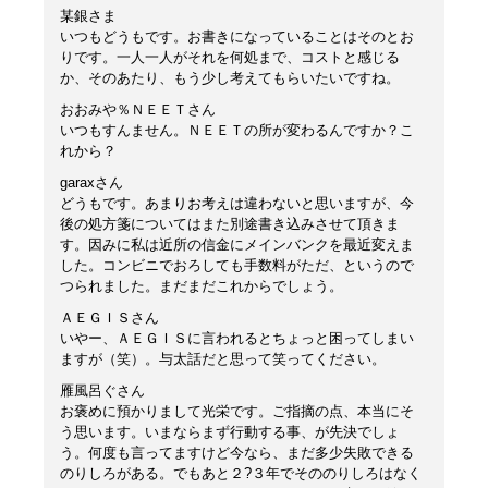
某銀さま
いつもどうもです。お書きになっていることはそのとお
りです。一人一人がそれを何処まで、コストと感じる
か、そのあたり、もう少し考えてもらいたいですね。
おおみや％ＮＥＥＴさん
いつもすんません。ＮＥＥＴの所が変わるんですか？こ
れから？
garaxさん
どうもです。あまりお考えは違わないと思いますが、今
後の処方箋についてはまた別途書き込みさせて頂きま
す。因みに私は近所の信金にメインバンクを最近変えま
した。コンビニでおろしても手数料がただ、というので
つられました。まだまだこれからでしょう。
ＡＥＧＩＳさん
いやー、ＡＥＧＩＳに言われるとちょっと困ってしまい
ますが（笑）。与太話だと思って笑ってください。
雁風呂ぐさん
お褒めに預かりまして光栄です。ご指摘の点、本当にそ
う思います。いまならまず行動する事、が先決でしょ
う。何度も言ってますけど今なら、まだ多少失敗できる
のりしろがある。でもあと２?３年でそののりしろはなく