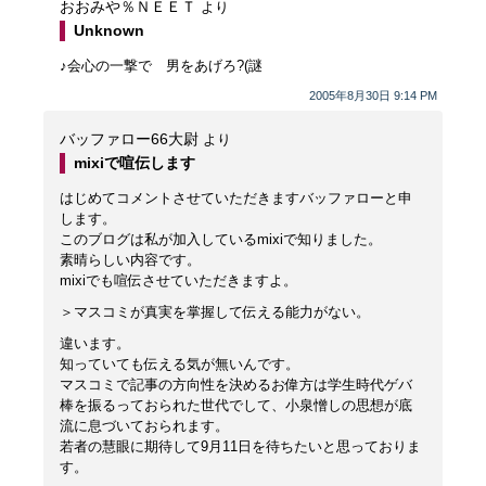
おおみや％ＮＥＥＴ
より
Unknown
♪会心の一撃で 男をあげろ?(謎
2005年8月30日 9:14 PM
バッファロー66大尉
より
mixiで喧伝します
はじめてコメントさせていただきますバッファローと申
します。
このブログは私が加入しているmixiで知りました。
素晴らしい内容です。
mixiでも喧伝させていただきますよ。
＞マスコミが真実を掌握して伝える能力がない。
違います。
知っていても伝える気が無いんです。
マスコミで記事の方向性を決めるお偉方は学生時代ゲバ
棒を振るっておられた世代でして、小泉憎しの思想が底
流に息づいておられます。
若者の慧眼に期待して9月11日を待ちたいと思っておりま
す。