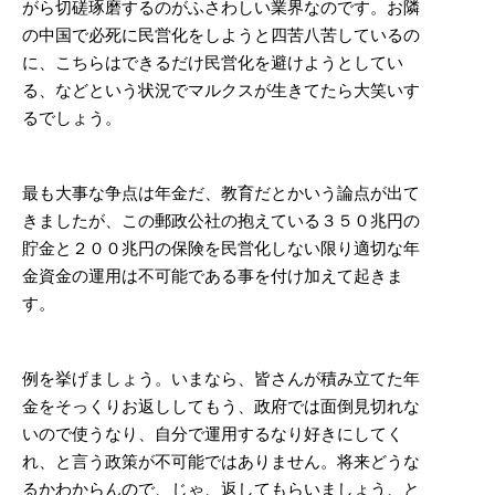
がら切磋琢磨するのがふさわしい業界なのです。お隣
の中国で必死に民営化をしようと四苦八苦しているの
に、こちらはできるだけ民営化を避けようとしてい
る、などという状況でマルクスが生きてたら大笑いす
るでしょう。
最も大事な争点は年金だ、教育だとかいう論点が出て
きましたが、この郵政公社の抱えている３５０兆円の
貯金と２００兆円の保険を民営化しない限り適切な年
金資金の運用は不可能である事を付け加えて起きま
す。
例を挙げましょう。いまなら、皆さんが積み立てた年
金をそっくりお返ししてもう、政府では面倒見切れな
いので使うなり、自分で運用するなり好きにしてく
れ、と言う政策が不可能ではありません。将来どうな
るかわからんので、じゃ、返してもらいましょう、と