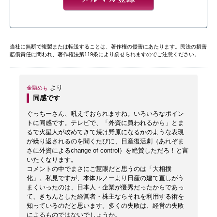
当社に無断で複製または転送することは、著作権の侵害にあたります。民法の損害
賠償責任に問われ、著作権法第119条により罰せられますのでご注意ください。
より
金融めも
同感です
ぐっちーさん、吼えておられますね。いろいろなポイン
トに同感です。テレビで、「外資に買われるから」とま
るで火星人が攻めてきて焼け野原になるかのような表現
が繰り返されるのを聞くたびに、日産復活劇（あれぞま
さに外資によるchange of control）を絶賛しただろ！と言
いたくなります。
コメントの中でまさにご慧眼だと思うのは「大相撲
化」。私見ですが、本体ルノーより日産の建て直しがう
まくいったのは、日本人・企業が優秀だったからであっ
て、きちんとした経営者・株主ならそれを利用する術を
知っているのだと思います。多くの失敗は、経営の失敗
によるものではないでしょうか。