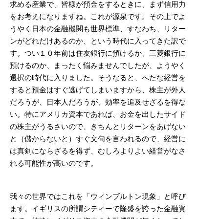
求める産業で、皆様が預金をするときに、まず信用力
をお考えになりますね。これが源泉です。その上でよ
うやく日本の金融機関も世界標準、すなわち、リター
ンがどれだけあるのか、という時代に入ってきた訳で
す。つい１０年前は住友銀行に預けるか、三菱銀行に
預けるのか、まったく悩みませんでしたが、ようやく
選択の時代に入りました。そうなると、へたな経営を
すると預金はすぐ逃げてしまいますから、株主が外人
だろうが、日本人だろうが、効率を追及せざるを得な
い。特にアメリカ資本であれば、お金を出したサイド
の株主がうるさいので、きちんとリターンをあげない
と（儲からないと）すぐ文句を言われるので、経営に
は真剣にならざるを得ず、むしろよりよい経営がなさ
れる可能性が高いのです。
我々の世界ではこれを「ウィンブルトン現象」と呼び
ます。イギリスの所謂シティーで隆盛を誇った金融資