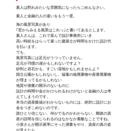
素人は黙れみたいな雰囲気になったらごめんなさい。
素人と金融の人の違いをもう一度。
海の風景写真があり
｢窓からみえる風景はこれっ｣と書いてあるとします。
素人さんは、これで喜んで設計事務所にいき
高い時給をはらって雇った建築士が時間をかけた設計代
を払います。
でも、
風景写真には足元がうつっていません。
足元が78度の崖かもしれないですよ？
砂利と岩石かも、すごい湿地かもしれませんよ？
国立公園かもしれないし、猛毒の核廃棄物や産業廃棄物
が埋まってるかもしれない
地質や測量の開示のないものに
設計の時間や金がかけられるわけがないと金融の人は考
えてしまうのです。
本当の資産価値がわからないものには、絶対に設計にお
金をつぎこめないのです。
誰ひとり信じない、何がでるのかわからない、郵政の資
産の説明を信じられるのはなかなか素敵なことですね。
小泉さんが開示基準にそった測量をやり、資産の真の姿
が見えたら