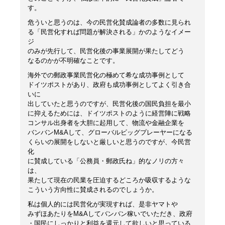
す。
危ういと思うのは、今の民営化賛成論者の多数に見られ
る「民営化すれば問題が解決される」かのようなイメー
ジ
のみが先行して、民営化後の事業展開が果たしてどう
なるのかが不明確なことです。
海外での郵政事業民営化の極めて希な成功事例として
ドイツポストがあり、政府も成功事例としてよく引き合
いに
出していたと思うのですが、民営化後の国民負担を最小
に抑えるためには、ドイツポストのように経営陣に戦略
コンサル出身者を大胆に起用して、物流や金融企業を
バンバンM&Aして、グローバルビッグプレーヤーになる
くらいの展開をしないと厳しいと思うのですが、今民営
化
に賛成している「公務員・郵政氏ね」的なノリの方々
は、
果たして現在の民業を圧迫するどころか吸収するような
こういう方向性に賛成されるのでしょうか。
私は個人的には民営化が実現すれば、是非ヤマトや
みずほあたりをM&Aしてバンバン稼いでいただき、政府
・国民にしっかりと利益を還元して欲しいと思っている