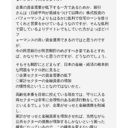
企業の資金需要が低下する一方であるためか、銀行
さんは（日経平均が底値をつけて以降の）株式投資の
パフォーマンスよりもはるかに低利で住宅ローンを借り
てくれと営業をかけているようなのですが、そんな低利
で貸しているよりデイトレでもしていた方がよっぽどパ
フ
ォーマンスの良い資金運用できるのではと思うのです
が、
今の民営銀行が民営郵貯のめざすべき姿であるとすれ
ば、かなりヤバいと思うのですが、どうなのでしょう。
そもそも郵貯にとどまらず、日本の金融・経済の根本的
な問題をマクロ的に見ると
◇企業セクターの資金需要の低下
◇家計セクターの金融資産の増加
の慢性化ということなのではないかと。
高齢化本番を目前に控えている現在では、守りに入る
両セクターは非常に合理性のある経済行動をしている
といえるでしょうが、企業がせっせと金融債務を削減
し、
家計がせっせと金融資産を増加させれば、当然ながら
公共セクターの債務が増加するしかないという困った
構造になっているので、この構造を変えない限り、