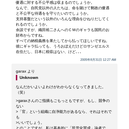
優遇に対する不公平感は収まるのでしょうか。
なんで、自民党以外の人たちは、命を賭けて郵政の優遇
と不公平な待遇をを守りたいのでしょうか。
支持基盤だという以外のいろんな理由をひねりだしてく
れるのでしょうか。
余談ですが、織田裕二さんへのＣＭのギャラも国民のお
財布からですね。
すべての納税義務を果たしてから払ってほしいですね。
彼にギャラ払っても、うろおぼえだけどロサンゼエルス
在住だし、日本に税収はない、けど､､､
2005年8月31日 12:27 AM
garax
より
Unknown
なんだかいよいよわけがわからなくなってきました。
（笑）
>garaxさんのご指摘もごもっともですが、もし、競争の
ない
>「官」という組織に自浄能力があるなら、それはそれで
も
>いいでしょう。
とのことですが、私は基本的に「民営化賛成」論者で