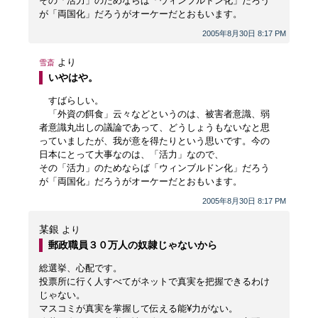
その「活力」のためならば「ウィンブルドン化」だろう
が「両国化」だろうがオーケーだとおもいます。
2005年8月30日 8:17 PM
より
雪斎
いやはや。
すばらしい。
「外資の餌食」云々などというのは、被害者意識、弱
者意識丸出しの議論であって、どうしょうもないなと思
っていましたが、我が意を得たりという思いです。今の
日本にとって大事なのは、「活力」なので、
その「活力」のためならば「ウィンブルドン化」だろう
が「両国化」だろうがオーケーだとおもいます。
2005年8月30日 8:17 PM
某銀
より
郵政職員３０万人の奴隷じゃないから
総選挙、心配です。
投票所に行く人すべてがネットで真実を把握できるわけ
じゃない。
マスコミが真実を掌握して伝える能¥力がない。