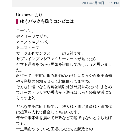
2005年8月30日 11:59 PM
Unknown
より
ゆうパックを扱うコンビニは
ローソン、
デイリーヤマザキ、
ａｍ／ｐｍジャパン
ミニストップ
サークルＫサンクス の５社です。
セブンイレブンやファミリーマートがあったら
ヤマト運輸をつかう男気を評価してあげようと思いまし
た。
銀行って、郵貯に恨み骨髄のわりにはＤＭやら株主通知
やら満期のお知らせって郵便使ってますね。
そんなに憎いなら内容証明以外は外資系みたいにまとめ
てオーストラリアや香港から送ればもっと経費削減にな
りますよ?。
どんな中小の町工場でも、法人税・固定資産税・道路代
は担保を入れて借金しても払います。
年金の未来像を描いて郵政など問題ではないとぶちあげ
ても、
一生懸命やっている工場の人たちと郵政との