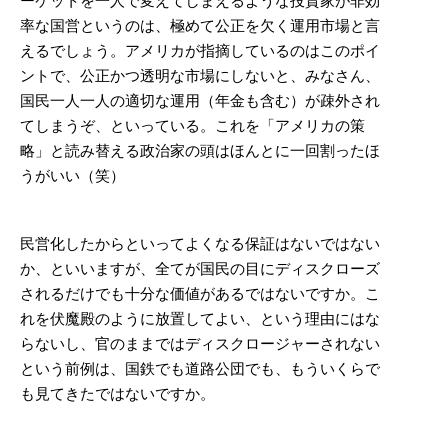
ーケットを一人で変えてしまえるような投資家が非効
率な国営というのは、極めて公正を欠く運用市場と言
えるでしょう。アメリカが指摘しているのはこのポイ
ントで、公正かつ透明な市場にしないと、みなさん、
国民一人一人の適切な運用（年金も含む）が疎外され
てしまうぞ、といっている。これを「アメリカの策
略」と読み替える政治家の頭はほんとに一回割ったほ
うがいい（笑）
民営化したからといってよくなる保証はないではない
か、といいますが、全てが国民の目にディスクローズ
されるだけでも十分な価値があるではないですか。こ
れを伏魔殿のように放置してよい、という理由にはな
らないし、官のままではディスクロージャーされない
という前例は、国鉄でも道路公団でも、もういくらで
も見てきたではないですか。