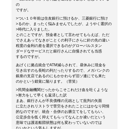
の
ですが。
>つい１０年前は住友銀行に預けるか、三菱銀行に預け
>るのか、まったく悩みませんでしたが、ようやく選択の
>時代に入りました。
とのことですが、預金者として言わせてもらえば、ただ
でさえあってなきがことくの利子にさらに針の先の違い
程度の金利の差を選択できるのがグローバルスタン
ダードなサービスだと銀行さんに自慢されても当惑
するのですが。
あげくに拠点統合でATM減らされて、昼休みに現金を
引き出すのも長蛇の列だったりするので、メガバンクの
銀座の支店であるのにもかかわらず旧ソ連にでも来た
のかという錯覚に陥ります。（苦笑）
>民間金融機関だったからこそこれだけ血を吐くような
>努力をして早くも返済した訳
まあ、銀行さんが不良債権の元凶として批判の矢面
に立たされリストラで苦労をされたことにはかなり同情
的なのですが、統合・合併のお膳立てをしてもらい、
公定歩合を低く抑えてもらってなんとか凌いだという
意味では護送船団状態は何も変わっていないのでは
ないかという気もしますが。