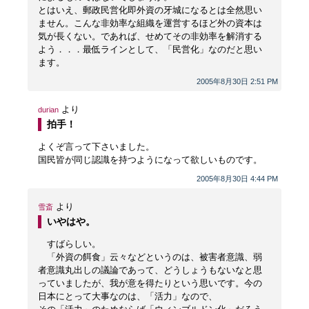
とはいえ、郵政民営化即外資の牙城になるとは全然思い
ません。こんな非効率な組織を運営するほど外の資本は
気が長くない。であれば、せめてその非効率を解消する
よう．．．最低ラインとして、「民営化」なのだと思い
ます。
2005年8月30日 2:51 PM
より
durian
拍手！
よくぞ言って下さいました。
国民皆が同じ認識を持つようになって欲しいものです。
2005年8月30日 4:44 PM
より
雪斎
いやはや。
すばらしい。
「外資の餌食」云々などというのは、被害者意識、弱
者意識丸出しの議論であって、どうしょうもないなと思
っていましたが、我が意を得たりという思いです。今の
日本にとって大事なのは、「活力」なので、