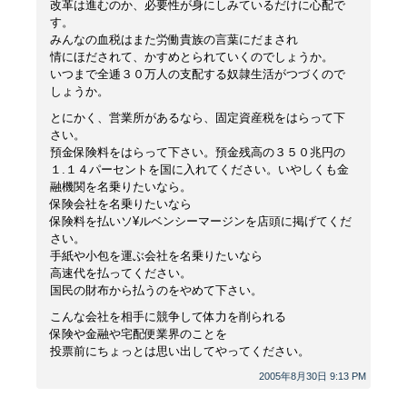
改革は進むのか、必要性が身にしみているだけに心配で
す。
みんなの血税はまた労働貴族の言葉にだまされ
情にほだされて、かすめとられていくのでしょうか。
いつまで全逓３０万人の支配する奴隷生活がつづくので
しょうか。
とにかく、営業所があるなら、固定資産税をはらって下
さい。
預金保険料をはらって下さい。預金残高の３５０兆円の
１.１４パーセントを国に入れてください。いやしくも金
融機関を名乗りたいなら。
保険会社を名乗りたいなら
保険料を払いソ¥ルベンシーマージンを店頭に掲げてくだ
さい。
手紙や小包を運ぶ会社を名乗りたいなら
高速代を払ってください。
国民の財布から払うのをやめて下さい。
こんな会社を相手に競争して体力を削られる
保険や金融や宅配便業界のことを
投票前にちょっとは思い出してやってください。
2005年8月30日 9:13 PM