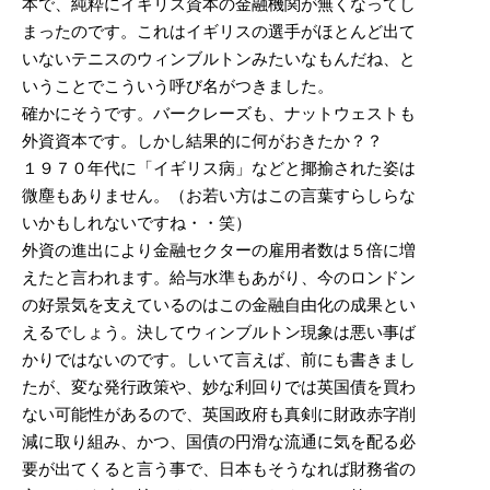
本で、純粋にイギリス資本の金融機関が無くなってし
まったのです。これはイギリスの選手がほとんど出て
いないテニスのウィンブルトンみたいなもんだね、と
いうことでこういう呼び名がつきました。
確かにそうです。バークレーズも、ナットウェストも
外資資本です。しかし結果的に何がおきたか？？
１９７０年代に「イギリス病」などと揶揄された姿は
微塵もありません。（お若い方はこの言葉すらしらな
いかもしれないですね・・笑）
外資の進出により金融セクターの雇用者数は５倍に増
えたと言われます。給与水準もあがり、今のロンドン
の好景気を支えているのはこの金融自由化の成果とい
えるでしょう。決してウィンブルトン現象は悪い事ば
かりではないのです。しいて言えば、前にも書きまし
たが、変な発行政策や、妙な利回りでは英国債を買わ
ない可能性があるので、英国政府も真剣に財政赤字削
減に取り組み、かつ、国債の円滑な流通に気を配る必
要が出てくると言う事で、日本もそうなれば財務省の