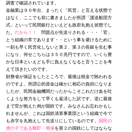
調査で確認されています。
金融業は９０年台、まったく「民営」と言える状態で
はなく、ここでも前に書きましたが所謂「護送船団方
式」といって民間銀行といえども政府丸抱え状態でし
た。
だから！！
問題点が先送りされる・・・「官」
とう組織の常であります・・という事を避けるために
一刻も早く民営化しないと第２、第３の長銀を生む事
になり、何せこちらは３５０兆円ですので、いくら豊
かな日本といえども手に負えなくなると言うことを考
えて頂きたいのです。
財務省が保証をしたところで、最後は税金で賄われる
のですよ。所謂公的資金は確かに相応の負担になりま
したが、民間金融機関だったからこそこれだけ血を吐
くような努力をして早くも返済した訳です。逆に最後
まで官が抱えた例が国鉄です。みなさんお忘れかもし
れませんが、これは国鉄清算事業団という組織で今で
も赤字を丸抱えして先送りにしているのです。
国民の
虎の子である郵貯・簡保
を第２の国鉄にしてはならな