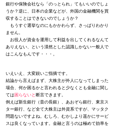
銀行や保険会社なら「のっとられ」てもいいのでしょ
うか？逆に、日本の企業などが、外国の金融機関を買
収することはできないのでしょうか？
もうすぐ選挙なのにもかかわらず、さっぱりわかり
ません。
お役人が資金を運用して利益を出してくれるなんて
ありえない、という漠然とした認識しかない一般人で
はこんなもんです・・・。
いえいえ、大変鋭いご指摘です。
結論から言えばまず、大株主が外人になってしまった
場合、何か困るかと言われると少なくとも金融に関し
ては
困らないと
断言できます。
例えば新生銀行（昔の長銀）、あおぞら銀行、東京ス
ター銀行、など全て大株主は外資系ですが、マッタク
問題ないですよね。むしろ、むかしより遥かにサービ
スは良くなっています。金融と言うのは極めて効率を