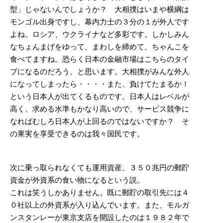
型」じゃないんでしょうか？ 大相撲はいまや横綱は
モンゴル出身ですし、幕内力士の３分の１が外人です
よね。ロシア、ウクライナなど多彩です。しかしみん
なちょんまげをゆって、まわしを締めて、ちゃんこを
食べてますね。恐らく日本の金融市場はこちらのタイ
プになるのだろう、と思います。大相撲がみんな外人
になってしまったら・・・・また、負けてたまるか！
という日本人が出てくるものです。日本人はレベルが
高く、求める水準もかなり高いので、サービス競争に
なればむしろ日本人が上回るのではないですか？ そ
の果実を享受できるのは我々国民です。
次に乗っ取られなくても運用資産、３５０兆円の郵貯
資金が外資系の食い物になるという説。
これは笑うしかありません。既に郵貯の取引先には４
０社以上の外資系が入り込んでいます。また、モルガ
ンスタンレーが東京支店を開設したのは１９８２年で