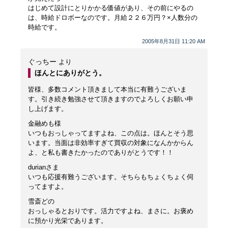
はじめて設計にとりかかる価値があり、その前にやるの
は、時給ドロボーなのです。月給２２６万円？×人数分の
時給です。
2005年8月31日 11:20 AM
ぐっちー
より
ほんとにありがとう。
皆様、多数コメント頂きまして本当に有難うございま
す。引き続き勉強させて頂きますのでよろしくお願い申
し上げます。
金融めも様
いつもおっしゃってますよね、この点は。ほんとそう思
います。当面は非効率すぎて買収の対象になんかからん
よ、と私も書きたかったのでありがとうです！！
durianさま
いつも応援有難うございます。そちらもちょくちょく伺
ってますよ。
雪斎どの
おっしゃるとおりです。活力ですよね、まさに。お褒め
に預かり光栄であります。