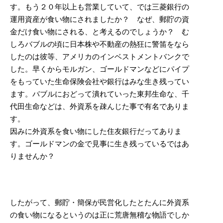
す。もう２０年以上も営業していて、では三菱銀行の
運用資産が食い物にされましたか？ なぜ、郵貯の資
金だけ食い物にされる、と考えるのでしょうか？ む
しろバブルの頃に日本株や不動産の熱狂に警笛をなら
したのは彼等、アメリカのインベストメントバンクで
した。早くからモルガン、ゴールドマンなどにパイプ
をもっていた生命保険会社や銀行はみな生き残ってい
ます。バブルにおどって潰れていった東邦生命な、千
代田生命などは、外資系を疎んじた事で有名でありま
す。
因みに外資系を食い物にした住友銀行だってありま
す。ゴールドマンの金で見事に生き残っているではあ
りませんか？
したがって、郵貯・簡保が民営化したとたんに外資系
の食い物になるというのは正に荒唐無稽な物語でしか