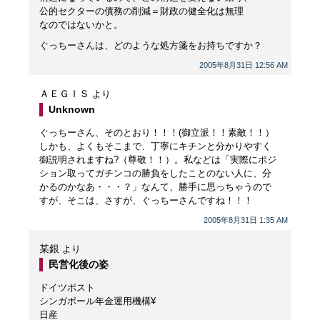
公的セクターの債務の削減＝財政の健全化は無理
なのではないかと。
ぐっちーさんは、どのような処方箋をお持ちですか？
2005年8月31日 12:56 AM
ＡＥＧＩＳ
より
Unknown
ぐっちーさん、そのとおり！！！(御立派！！素敵！！）
しかも、よくもそこまで、丁寧にキチンと分かりやすく
御説明されますね?（尊敬！！）。私などは「実際にポジ
ション取ってガチンコの勝負をしたことのない人に、分
かるのかなあ・・・？」なんて、勝手に思っちゃうので
すが、そこは、さすが、ぐっちーさんですね！！！
2005年8月31日 1:35 AM
某銀
より
民営化後の姿
ドイツポスト
シンガポール年金運用機構¥
日産