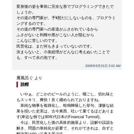
変身後の姿を事前に完全な形でプログラミングできたで
しょうか。
その道の専門家が、予¥想だにしないものを、プログラミ
ングするのです。
その道の専門家への産道がふさがれているから
ふさがないと利権や票がこない人が阻むから
こんなに苦しいのです。
民営化は、まだ何もきまっていないのです。
決まらないと、小泉総理がどんなに考えぬいたことで
も、すべて水の泡です。
2005年8月31日 3:02 AM
雁風呂ぐ
より
脱帽
いやぁ、どこかのビールのように、咽ごし、切れ味と
もスッキリ、爽快！良く纏められておりますね。
単純な物事を複雑化し、蛙鳴蝉噪した挙句、凄惨な結
果を招いた史実は、古今東西、吐いて棄てるほどありま
す(卑近な例では90年代日本のFinancial Turmoil)。
今は、民営化した後の具体的施策より、誤解や誤認を
解き、問題の単純化が必要で、それができれは、自ずと
解決策は付いて来る筈です。