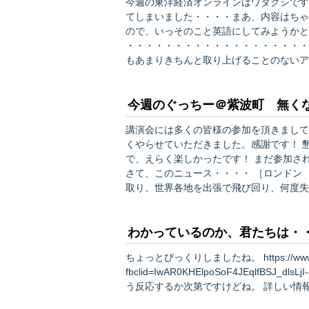
今週の東洋経済オンラインはワタクシです
てしまいました・・・・まあ、内容はちゃ
ので、いっそのこと英語にしてみようかと
・・・・・・・・・・・・・・・・・・・・
もあまりきちんと取り上げることのないア
太話のオンパレードなので、一度きちんと
然災害がリセッションのきっかけになった
今週のぐっちー＠紫波町 無くな
講演会には多くの皆様の参加を頂きまして
くやらせていただきました。感謝です！ 懇親会の方も多数の参加を得まして、まさに「パーティー」
で、えらく楽しかったです！ まだ参加さ
さて、このニュース・・・・ ［ロンドン ７日 ロイター BREAKINGVIEWS］ - 高額の報酬を受け
取り、世界各地を出張で飛び回り、何度失
た生活を享受してきた株式アナリストたちが、いま様変わ
ers…
わかっているのか、君たちは・
ちょっとびっくりしましたね。 https://www3.nhk.or.jp/news/html/20190822/k10012044721000.html?
fbclid=IwAR0KHElpoSoF4JEqlfBSJ_dlsLjI-JxEv
う反応するか次第ですけどね。 詳しい情