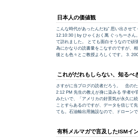
ジ
日本人の価値観
こんな時代があったんだね” 思い出させてくれたのが妙
12:10:30 | by ひゃくおく萬 ぐっちーさん。。。 こんにちは。 ひゃくおく萬と申します。 今日はじめ
て訪れました。 とても面白そうなので頑張って過去の分も読破します。 私は株で食べてます。 その
為にかなりの読書量をこなすのですが、相変わらずの 生まれつきの馬鹿が直り
後とも色々とご教授よろしくです。 3. 2005-05-18 12:47:52 | by takidon Unknown 面白い考察(経
験？)ですね 確かに…
これがだれもしらない、知るべ
さすがに当ブログの読者だろう。 念のため、スレッドにしておく！
2:12 PM 先生の教えが身に染みる 
みたいで、「アメリカの好景気が永久に続
ことすらあるのですが、データを信じて先
ても。石油輸出用施設なので、ドローンで
すシェールオイル・ガスの開発に拍車がか
ここで原発再稼働に追い風が吹…
有料メルマガで言及したISMイ