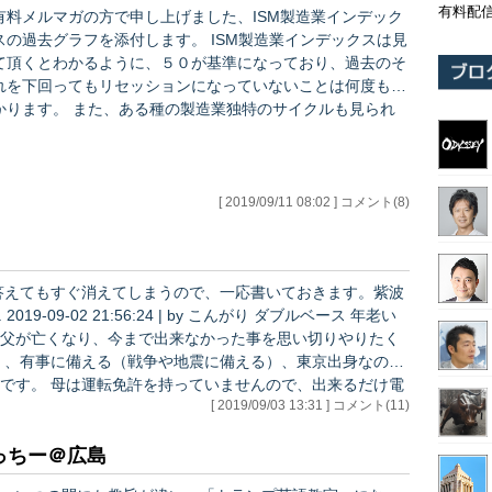
有料配
有料メルマガの方で申し上げました、ISM製造業インデック
の過去グラフを添付します。 ISM製造業インデックスは見
て頂くとわかるように、５０が基準になっており、過去のそ
れを下回ってもリセッションになっていないことは何度もわ
ます。 また、ある種の製造業独特のサイクルも見られ
（コンドラチェフの波）、過去形の検証にしか向かないとい
うこともお分かりになるでしょう。 また、ニューヨーク、
フィラデルフィア連銀の製造業とほぼ100％一致して動いて
いる事でも知られており、予測数値というよりもあくまでも
[ 2019/09/11 08:02 ] コメント(8)
過去の検証に使うもの、とご理解いただいた方がいいと思い
ます。 これだけ、ぺろっと出してきて、アメリ…
。答えてもすぐ消えてしまうので、一応書いておきます。紫波
父が亡くなり、今まで出来なかった事を思い切りやりたく
、出来るだけ電
[ 2019/09/03 13:31 ] コメント(11)
に見学に連れて行く予定です。 予算から考えると、オガー
っちー＠広島