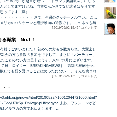
。いつの間にか趣旨が違い、「トランプ英語教室」になっ
んとしてますけどね、内容なんか見てない読者ばかりです
思ってます（爆）。
・・・・・・・・ さて、今週のグッチーメルマガ。 これ
メリカのハリケーンと経済動向の関係です。 このネタも与
[ 2019/09/02 15:45 ] コメント(5)
整理しておきましょう。過去のデータ上、アメリカでも自
ことは一度もありませんことを、データで確認。 …
る職業 No.1！
有難うございました！ 初めての方も多数おられ、大変楽し
れたことのない方は是非どうぞ。来年は1月にございます。
敗しても罰を受けることはめったにない──。そんな恵まれ
[ 2019/08/26 12:19 ] コメント(5)
りの厳しさに直面している。 https://jp.reut
・・・
xyU7Ic5p1DnKxgc-pHfkpcgypc まあ、ワシントンがど
報はメルマガの方でお伝えします！…