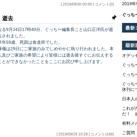
2019
[ 2019/09/30 00:00 ] コメント(0)
ぐっち
、逝去
去る9月24日17時40分、ぐっちー編集長こと山口正洋氏が逝
去されました。
享年59歳、死因は食道癌でした。
葬儀は29日にご家族のみでしめやかに執り行われました。本
人及びご家族の希望により皆様には逝去後すぐにお伝えする
オデッ
ことができなかったことをここにお詫び申し上げます。
ぐっち
経済講演会後体調を崩し入退院を繰り返していましたが、メ
ぐっち
ルマガを休載することなく病床でも執筆を続けておりまし
ぐっち
た。しかしながら19日締切りだった雑誌アエラの連載と21
休刊に
日締切りの東洋経済オンラインの記事が絶筆となり、日曜22
日本人
日締め切りのメルマガ原稿はドクターストップがかかり、執
筆することはできませんでした。
これが
だ！ 
これまでぐっちー編集…
有料メ
ご質問
[ 2019/09/29 10:28 ] コメント(168)