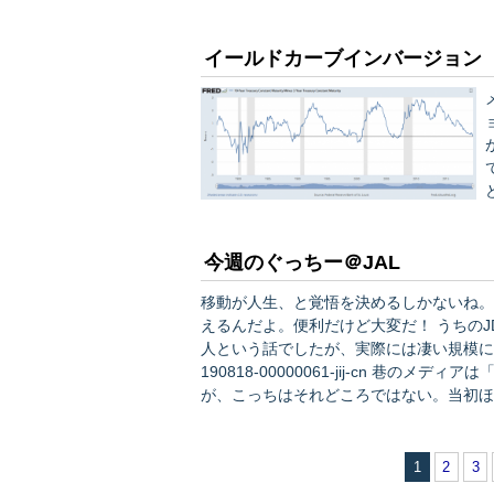
イールドカーブインバージョン
今週のぐっちー＠JAL
いよ
移動が人生、と覚悟を決めるしかないね。
えるんだよ。便利だけど大変だ！ うちのJDが早速取り上げてくれていますが、香港のデモは最初数千
人という話でしたが、実際には凄い規模になってきています。 https://headlin
190818-00000061-jij-cn 巷のメディアは「米中貿易戦争」とかありもしない妄想を取り上げています
が、こっちはそれどころではない。当初ほ
トしまくっている。今の所、君ならなんと
1
2
3