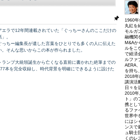
196
丸紅を
アエラで12年間連載されていた「ぐっちーさんのここだけの
モルガ
融機関
話」。
M&A
ぐっちー編集長が遺した言葉をひとりでも多くの人に伝えた
ルをこ
い。そんな思いからこの本が作られました。
で経済
ルファ
トランプ大統領誕生から亡くなる直前に書かれた絶筆までの
AER
177本を完全収録し、時代背景を明確にできるように設けた
を持ち
各章ごとの解説ページにはぐっちーさんの裏話も。「おわり
201
講演活
に」には担当編集者が選ぶ名作トップ10を収録。
日々を
親交のあった池上彰さん、新井紀子さんからの特別寄稿も掲
201
載されています。…
ト」の
携とし
るファ
世界中
にはシ
ンスで
ュ騎士
くのレ