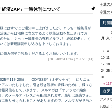
今週の
経済ZAP」一時休刊について
今週の
様にはすでにご通知申し上げましたが、ぐっちー編集長が
治医からは治療に専念するよう執筆活動を禁止されてお
月
火
のため、ぐっちー編集長の有料メルマガ「経済ZAP」、ぐ
ついては新規購読申し込みを中止しております。
3
4
に鑑み何卒ご容赦くださるようお願いいたします。
10
11
早い復帰を祈念しております。…
[ 2019/09/23 12:47 ] コメント(41)
17
18
24
25
31
2025年11月20日、「ODYSSEY（オデッセイ）」にリニュ
« 11
ーアルいたしました。引き続き読者の皆様のために、様々な
情報発信をしていきます。 メルマガは「オデッセイ編集
部」のメールアドレスから配信されます。最初は迷惑フォル
アメリ
ダに振り分けられることがありますので、メルマガが見当た
らないときにはご確認下さい。もしくはMYページから再配
お奨め
信のお手続きをお願いします。オデッセイは、世界情勢、政