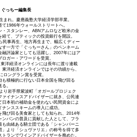
ぐっちー編集長
0年生まれ。慶應義塾大学経済学部卒業。
経て1986年ウォールストリートへ。
ン・スタンレー、ABNアムロなど欧米の金
を経て、ブティックの投資銀行を開設。
から民事再生、地方再生まで、幅広くディー
なす一方で「ぐっちーさん」のペンネーム
金融評論家としても活躍し、2007年にはア
ブロガー・アワードを受賞。
A、東洋経済オンラインには長年に渡り連載
、東洋経済オンラインではその功績から、
8年にロングラン賞を受賞。
動も積極的に行ない日本全国を飛び回る
送る。
0年より岩手県紫波町「オガールプロジェク
ファイナンスアドバイザーに就き、公民連
て日本初の補助金を使わない民間資金によ
イナンススキームの導入に成功。
を飛び回る美食家としても知られ、2014年
ャンパンの普及に貢献した人として、フラ
最も由緒ある騎士団である「シャンパーニ
団」より「シュヴァリエ」の称号を得て多
ストランでワインアドバイザーを務めた。