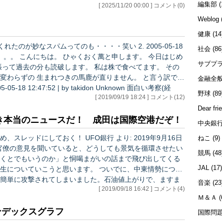
編集部
(
[ 2025/11/20 00:00 ] コメント(0)
治、経済金融に関する最先端の情報をお届けする、地政学ビ
ネスメディアです。 石井順也さん、峯村健司さん、奥山
Weblog
真司さん、Saltさん（ぐっちーさんの人気メルマガ「経済ZA
健康
(14
P!!」を引き継いで執筆）、永田町ディープス…
なスパムってのも・・・・笑い 2. 2005-05-18
社会
(86
サブプ
ません。 と言う訳で今
金融全
野球
(89
[ 2019/09/19 18:24 ] コメント(12)
Dear fri
き本当のニュースだ！ 成田は国際空港だぞ！
中央銀
 UFO銀行 より: 2019年9月16日
ねこ
(9)
学者や官僚の意見を聞いていると、どうしても景気を循環させたい
競馬
(48
くとでもいうのか」と恫喝まがいの話まで飛び出してくる
JAL
(17
生についていこうと思います。 ついでに、中東情勢につい
簡単に攻撃されてしまいました。石油値上がりで、ますま
音楽
(23
[ 2019/09/18 16:42 ] コメント(4)
かるのでしょうか。小泉大臣が何か言ってますが、やはり
Ｍ＆Ａ
(
ンデックスグラフ
国際問