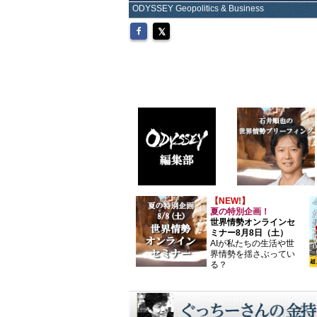
ODYSSEY Geopolitics & Business
【NEW!】
夏の特別企画！
世界情勢オンラインセ
ミナー8月8日（土）
AIが私たちの生活や世
界情勢を揺さぶってい
る？