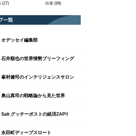
信
(27)
出張
(99)
オデッセイ編集部
石井順也の世界情勢ブリーフィング
峯村健司のインテリジェンスサロン
奥山真司の戦略論から見た世界
Salt グッチーポストの経済ZAP!!
永田町ディープスロート