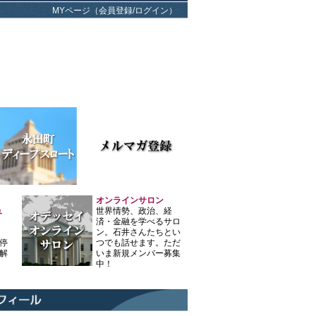
MYページ（会員登録/ログイン）
オンラインサロン
ュ
世界情勢、政治、経
済・金融を学べるサロ
ン。石井さんたちとい
停
つでも話せます。ただ
解
いま新規メンバー募集
中！