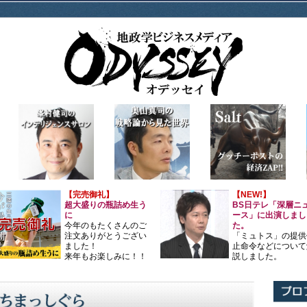
【完売御礼】
【NEW!】
超大盛りの瓶詰め生う
BS日テレ「深層ニ
に
ース」に出演しまし
今年のもたくさんのご
た。
注文ありがとうござい
「ミュトス」の提供
ました！
止命令などについて
来年もお楽しみに！！
説しました。