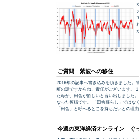
ス
かり
ご質問 紫波への移住
2016年の記事へ書き込みを頂きました
町の話ですからね、責任がございます。 1. 2019-09-02 21:56:24 | by こんがり ダブルベース 年老い
た母が、田舎が欲しいと言い出しました。
なった模様です。 「田舎暮らし」ではなく、有事に備える（戦争や地震に備える）、東京出身なので
「田舎」と呼べるとこを持ちたいとの理由です。 母は運転免許を持っていませんので
車で行ける場所を勧めたいと考え、紫波町
ル付…
今週の東洋経済オンライン ぐ