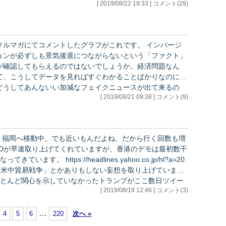
[ 2019/08/22 19:33 ] コメント(29)
メルマガにてコメントしたグラフがこれです。 インバージ
ョンが必ずしも景気後退につながらないという「ファクト」
が確認してもらえるのではないでしょうか。経済問題なん
て、こうしてデータを見ればすぐわかることばかりなのに、
どうしてあんないい加減なフェイクニュースが出て来るの
[ 2019/08/21 09:38 ] コメント(9)
か、本当に意味不明です。メディアの人たちは何も見ていな
いことがよくわかります。新聞、テレビの情報はあてにしな
うに。 せいぜい、ブルームバーグ、ロイター辺りまで
でしょうかね、日本語の媒体では・・・・それもしばしば間
 福岡へ移動中。でも近いもんだよね、だから行く回数も増
違っていますが、そうなるとグッチーポストだけ、というこ
とになります（笑）。…
es.yahoo.co.jp/hl?a=20
とんど関心を示していなかったトランプがここ数日ツイー
[ 2019/08/19 12:46 ] コメント(3)
かできる！！ 的な話に終始している…
…
4
5
6
220
次へ »