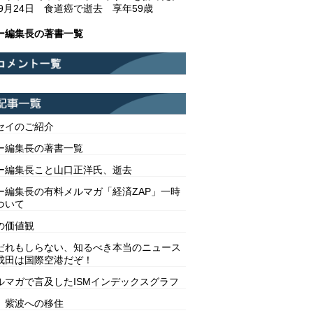
年9月24日 食道癌で逝去 享年59歳
ー編集長の著書一覧
セイのご紹介
ー編集長の著書一覧
ー編集長こと山口正洋氏、逝去
ー編集長の有料メルマガ「経済ZAP」一時
ついて
の価値観
だれもしらない、知るべき本当のニュース
成田は国際空港だぞ！
ルマガで言及したISMインデックスグラフ
 紫波への移住