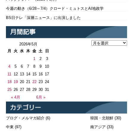
今週の動き（6/28～7/4）クロード・ミュトスとAI地政学
BS日テレ「深層ニュース」に出演しました
2026年5月
月
火
水
木
金
土
日
1
2
3
4
5
6
7
8
9
10
11
12
13
14
15
16
17
18
19
20
21
22
23
24
25
26
27
28
29
30
31
« 4月
6月 »
ブログ・メルマガ紹介
(6)
韓国・北朝鮮
(30)
中東
(97)
南アジア
(33)