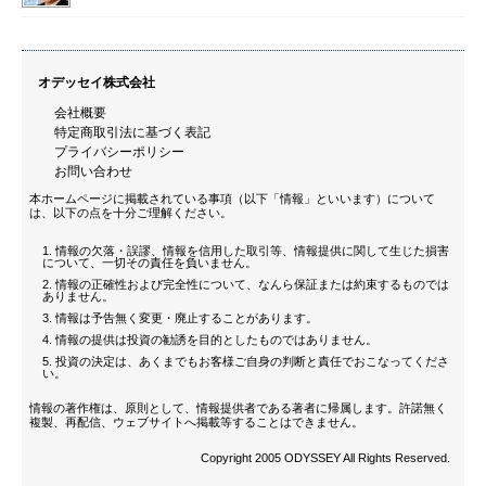
オデッセイ株式会社
会社概要
特定商取引法に基づく表記
プライバシーポリシー
お問い合わせ
本ホームページに掲載されている事項（以下「情報」といいます）について
は、以下の点を十分ご理解ください。
情報の欠落・誤謬、情報を信用した取引等、情報提供に関して生じた損害
について、一切その責任を負いません。
情報の正確性および完全性について、なんら保証または約束するものでは
ありません。
情報は予告無く変更・廃止することがあります。
情報の提供は投資の勧誘を目的としたものではありません。
投資の決定は、あくまでもお客様ご自身の判断と責任でおこなってくださ
い。
情報の著作権は、原則として、情報提供者である著者に帰属します。許諾無く
複製、再配信、ウェブサイトへ掲載等することはできません。
Copyright 2005 ODYSSEY All Rights Reserved.