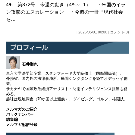
4/6 第872号 今週の動き（4/5～11） ・米国のイラ
ン攻撃のエスカレーション ・今週の一冊『現代社会
を…
[ 2026/05/01 00:00 ] コメント(0)
石井順也
東京大学法学部卒業、スタンフォード大学院修士（国際関係論）。
外務省、国内外の法律事務所、民間シンクタンクを経てオデッセイ創
業。
サカナAIで国際政治経済アナリスト・防衛インテリジェンス担当も務
める。
趣味は現地調査（70か国以上渡航）、ダイビング、ゴルフ、格闘技。
メルマガのご紹介
バックナンバー
総集編
メルマガ配信登録