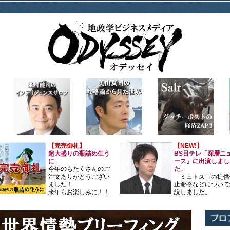
【完売御礼】
【NEW!】
超大盛りの瓶詰め生う
BS日テレ「深層ニ
に
ース」に出演しまし
今年のもたくさんのご
た。
注文ありがとうござい
「ミュトス」の提供
ました！
止命令などについて
来年もお楽しみに！！
説しました。