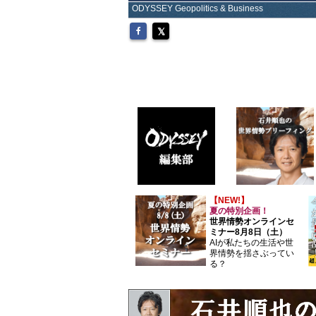
ODYSSEY Geopolitics & Business
【NEW!】
夏の特別企画！
世界情勢オンラインセ
ミナー8月8日（土）
AIが私たちの生活や世
界情勢を揺さぶってい
る？