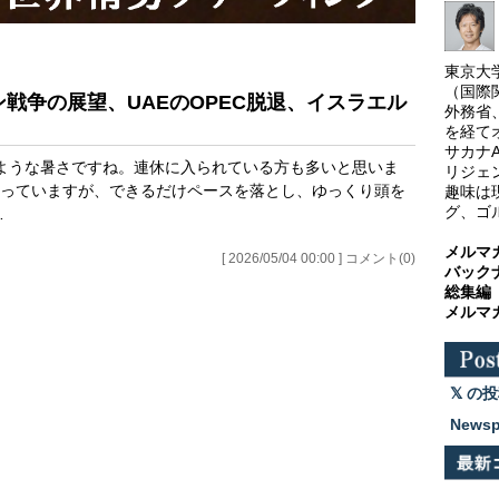
東京大
（国際
ン戦争の展望、UAEのOPEC脱退、イスラエル
外務省
を経て
サカナ
ような暑さですね。連休に入られている方も多いと思いま
リジェ
っていますが、できるだけペースを落とし、ゆっくり頭を
趣味は
グ、ゴ
…
メルマ
[ 2026/05/04 00:00 ] コメント(0)
バック
総集編
メルマ
の投
News