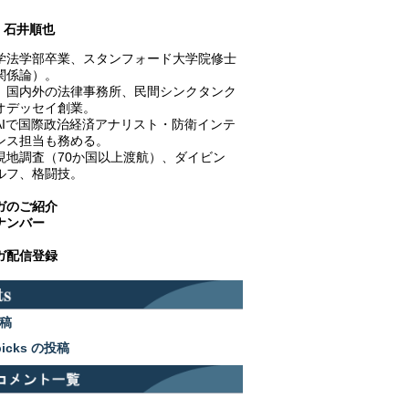
石井順也
学法学部卒業、スタンフォード大学院修士
関係論）。
、国内外の法律事務所、民間シンクタンク
オデッセイ創業。
AIで国際政治経済アナリスト・防衛インテ
ンス担当も務める。
現地調査（70か国以上渡航）、ダイビン
ルフ、格闘技。
ガのご紹介
ナンバー
ガ配信登録
稿
picks の投稿