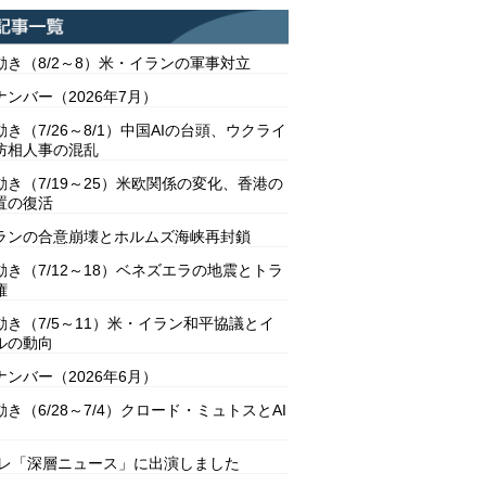
動き（8/2～8）米・イランの軍事対立
ンバー（2026年7月）
き（7/26～8/1）中国AIの台頭、ウクライ
防相人事の混乱
動き（7/19～25）米欧関係の変化、香港の
置の復活
ランの合意崩壊とホルムズ海峡再封鎖
動き（7/12～18）ベネズエラの地震とトラ
権
動き（7/5～11）米・イラン和平協議とイ
ルの動向
ンバー（2026年6月）
き（6/28～7/4）クロード・ミュトスとAI
テレ「深層ニュース」に出演しました