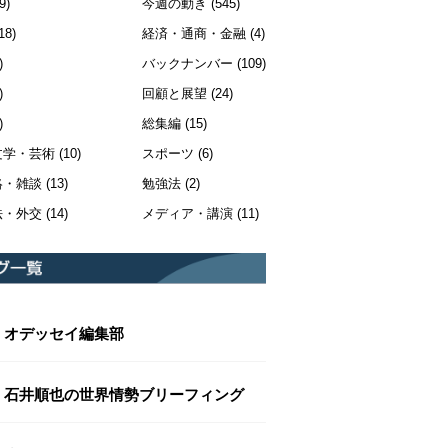
9)
今週の動き
(545)
18)
経済・通商・金融
(4)
)
バックナンバー
(109)
)
回顧と展望
(24)
)
総集編
(15)
文学・芸術
(10)
スポーツ
(6)
絡・雑談
(13)
勉強法
(2)
法・外交
(14)
メディア・講演
(11)
オデッセイ編集部
石井順也の世界情勢ブリーフィング