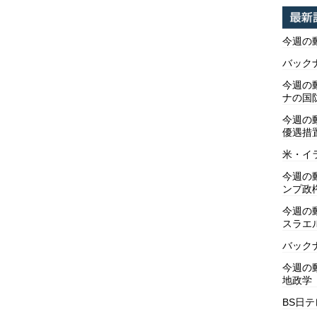
今週の
バックナ
今週の動
ナの国
今週の
優遇措
米・イ
今週の
ンプ政
今週の
スラエ
バックナ
今週の動
地政学
BS日