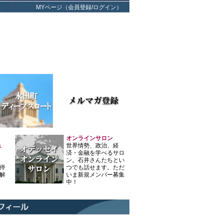
MYページ（会員登録/ログイン）
オンラインサロン
ュ
世界情勢、政治、経
済・金融を学べるサロ
ン。石井さんたちとい
停
つでも話せます。ただ
解
いま新規メンバー募集
中！