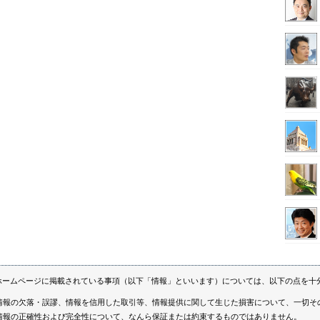
ホームページに掲載されている事項（以下「情報」といいます）については、以下の点を十
情報の欠落・誤謬、情報を信用した取引等、情報提供に関して生じた損害について、一切そ
情報の正確性および完全性について、なんら保証または約束するものではありません。