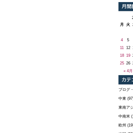
月
火
4
5
11
12
18
19
25
26
« 4月
ブログ
中東
(97
東南ア
中南米
(
欧州
(19