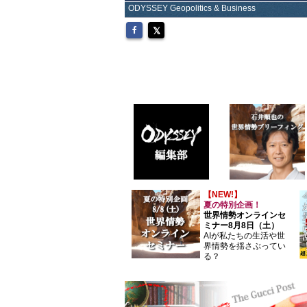
ODYSSEY Geopolitics & Business
【NEW!】
夏の特別企画！
世界情勢オンラインセ
ミナー8月8日（土）
AIが私たちの生活や世
界情勢を揺さぶってい
る？