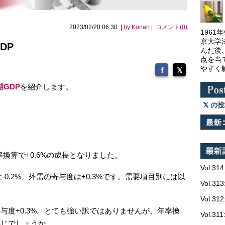
2023/02/20 06:30 |
by Konan
|
コメント(0)
196
京大学
GDP
んだ後
点を当
やすく
期GDP
を紹介します。
の投
年率換算で+0.6%の成長となりました。
Vol.314
0.2%、外需の寄与度は+0.3%です。需要項目別には以
Vol.
Vol.
寄与度+0.3%。とても強い訳ではありませんが、年率換
Vol.
感じでしょうか。