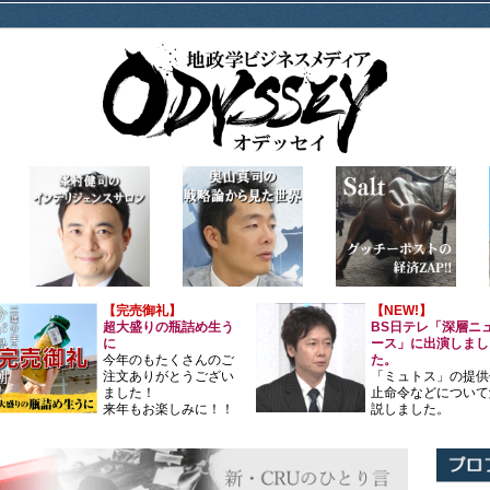
【完売御礼】
【NEW!】
超大盛りの瓶詰め生う
BS日テレ「深層ニ
に
ース」に出演しまし
今年のもたくさんのご
た。
注文ありがとうござい
「ミュトス」の提供
ました！
止命令などについて
来年もお楽しみに！！
説しました。