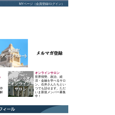
MYページ（会員登録/ログイン）
オンラインサロン
ュ
世界情勢、政治、経
済・金融を学べるサロ
ン。石井さんたちとい
停
つでも話せます。ただ
解
いま新規メンバー募集
中！