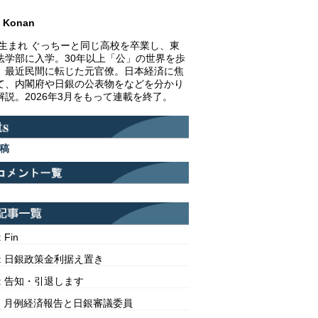
Konan
1年生まれ ぐっちーと同じ高校を卒業し、東
法学部に入学。30年以上「公」の世界を歩
、最近民間に転じた元官僚。日本経済に焦
て、内閣府や日銀の公表物をなどを分かり
解説。2026年3月をもって連載を終了。
稿
: Fin
313: 日銀政策金利据え置き
312: 告知・引退します
311: 月例経済報告と日銀審議委員