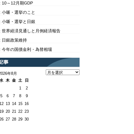
10: 10～12月期GDP
309: 小噺・選挙のこと
308: 小噺・選挙と日銀
307: 世界経済見通しと月例経済報告
06: 日銀政策維持
305: 今年の国債金利・為替相場
2026年8月
水
木
金
土
日
1
2
5
6
7
8
9
12
13
14
15
16
19
20
21
22
23
26
27
28
29
30