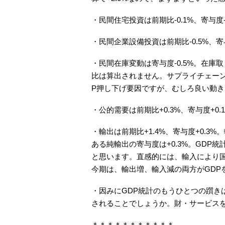
・民間住宅投資は前期比-0.1%、寄与度
・民間企業設備投資は前期比-0.5%、寄
・民間在庫変動は寄与度-0.5%。在
比は算出されません。サプライチェー
P押し下げ要因ですが、むしろ良い動き
・公的需要は前期比+0.3%、寄与度+0
・輸出は前期比+1.4%、寄与度+0.3%
ある純輸出の寄与度は+0.3%。GDP
と思います。直感的には、輸入により
今期は、輸出増、輸入減の両方がGDP
・因みにGDP統計のもうひとつの躓き
されることでしょうか。財・サービス
＊＊＊＊＊＊＊＊＊＊＊