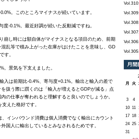
Vol.3
-0.0%。このところマイナスが続いています。
Vol.
Vol.
与度-0.1%。最近好調が続いた反動減ですね。
Vol.
庫取り崩し時には額自体がマイナスとなる項目のため、前期
Vol.3
ン混乱等で積み上がった在庫がはけたことを意味し、GD
Vol.
です。
.1%。景気を下支えました。
。輸入は前期比-0.4%、寄与度+0.1%。輸出と輸入の差で
月
火
統計を扱う際に躓くのは「輸入が増えるとGDPが減る」点
国内の仕事が奪われると理解すると良いのでしょうか。
3
4
を支えた格好です。
10
11
17
18
は、インバウンド消費は個人消費でなく輸出にカウント
24
25
を外国人に輸出しているとみなされるためです。
31